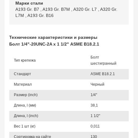
Марки стали
A193 Gr. B7
,
A193 Gr. B7M
,
A320 Gr. L7
,
A320 Gr.
L7M
,
A193 Gr. B16
Технические характеристики и размеры
Болт 1/4"-20UNC-2A х 1 1/2" ASME B18.2.1
Болт
Тип крепежа
шестигранный
Стандарт
ASME B18.2.1
Материал
Черный
Размер (inch)
1/4"
Длина, l (мм)
38,1
Длина, l (inch)
1 1/2"
Вес 1 шт (кг)
0,011
Сортировка на сайте
130