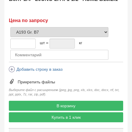
Заказать в 1 клик
Цена по запросу
шт =
кг
Добавить строку в заказ
Прикрепить файлы
Выберите файл с расширением (jpeg, jpg, png, xls, xlxs, doc, docx, rtf, txt,
ppt, pptx, 7z, rar, zip, pdf).
В корзину
Купить в 1 клик