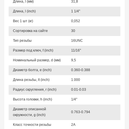
Длина, l (мм)
31,8
Длина, l (inch)
1 1/4"
Вес 1 шт (кг)
0,052
Сортировка на сайте
30
Тип резьбы
16UNC
Размер под ключ, f (inch)
11/16"
Номинальный размер, d (мм)
9,5
Диаметр болта, e (inch)
0.360-0.388
Длина резьбы, lt (inch)
1.000
Радиус скругления, r (inch)
0.01-0.03
Высота головки, h (inch)
1/4"
Диаметр описанной
0.763-0.794
окружности, g (inch)
Класс точности резьбы
2A