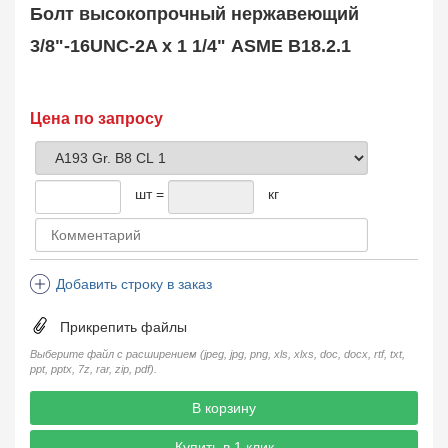
Заказать в 1 клик
Болт высокопрочный нержавеющий
3/8"-16UNC-2A х 1 1/4" ASME B18.2.1
Цена по запросу
шт =
кг
Добавить строку в заказ
Прикрепить файлы
Выберите файл с расширением (jpeg, jpg, png, xls, xlxs, doc, docx, rtf, txt,
ppt, pptx, 7z, rar, zip, pdf).
В корзину
Купить в 1 клик