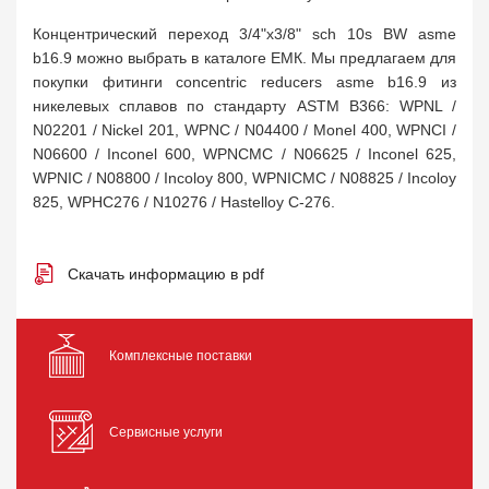
Концентрический переход 3/4"х3/8" sch 10s BW asme
b16.9 можно выбрать в каталоге ЕМК. Мы предлагаем для
покупки фитинги concentric reducers asme b16.9 из
никелевых сплавов по стандарту ASTM B366: WPNL /
N02201 / Nickel 201, WPNC / N04400 / Monel 400, WPNCI /
N06600 / Inconel 600, WPNCMC / N06625 / Inconel 625,
WPNIC / N08800 / Incoloy 800, WPNICMC / N08825 / Incoloy
825, WPHC276 / N10276 / Hastelloy C-276.
Скачать информацию в pdf
Комплексные поставки
Сервисные услуги