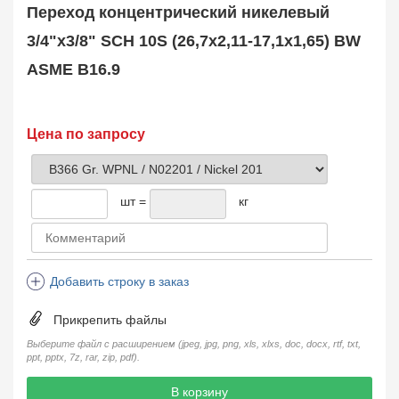
Поковка
35
Переход концентрический никелевый
Заказать в 1 клик
3/4"х3/8" SCH 10S (26,7х2,11-17,1х1,65) BW
ASME B16.9
Цена по запросу
шт =
кг
Добавить строку в заказ
Прикрепить файлы
Выберите файл с расширением (jpeg, jpg, png, xls, xlxs, doc, docx, rtf, txt,
ppt, pptx, 7z, rar, zip, pdf).
В корзину