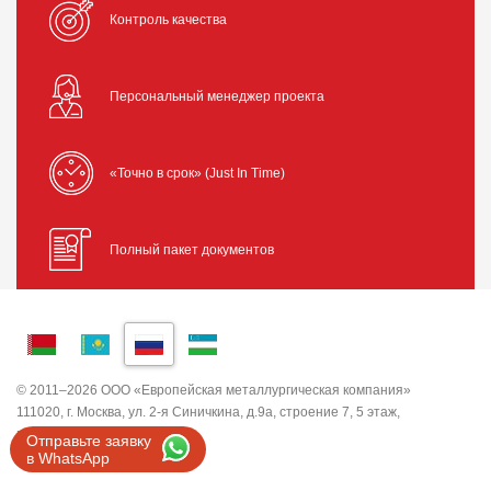
Контроль качества
Персональный менеджер проекта
«Точно в срок» (Just In Time)
Полный пакет документов
© 2011–2026 ООО «Европейская металлургическая компания»
111020, г. Москва, ул. 2-я Синичкина, д.9а, строение 7, 5 этаж,
помещение I, комната 5
Отправьте заявку
ИНН 7743820503 ООО "ЕМК"
в WhatsApp