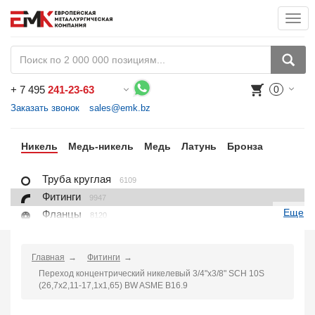
Togg
navi
+
7 495
241-23-63
0
Воспользуйтесь каталогом, положите товар в корзину и оформите заказ.
Заказать звонок
sales@emk.bz
ан
Никель
Медь-никель
Медь
Латунь
Бронза
Труба круглая
6109
Фитинги
9947
Еще
Фланцы
8120
Крепежные изделия
7625
Лист, плита
6096
Главная
Фитинги
Круг
1404
Переход концентрический никелевый 3/4"х3/8" SCH 10S
Квадрат
(26,7х2,11-17,1х1,65) BW ASME B16.9
96
Проволока
702