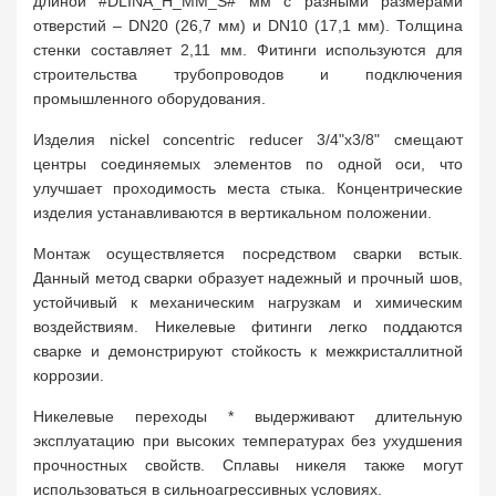
длиной #DLINA_H_MM_S# мм с разными размерами
отверстий – DN20 (26,7 мм) и DN10 (17,1 мм). Толщина
стенки составляет 2,11 мм. Фитинги используются для
строительства трубопроводов и подключения
промышленного оборудования.
Изделия nickel concentric reducer 3/4"х3/8" смещают
центры соединяемых элементов по одной оси, что
улучшает проходимость места стыка. Концентрические
изделия устанавливаются в вертикальном положении.
Монтаж осуществляется посредством сварки встык.
Данный метод сварки образует надежный и прочный шов,
устойчивый к механическим нагрузкам и химическим
воздействиям. Никелевые фитинги легко поддаются
сварке и демонстрируют стойкость к межкристаллитной
коррозии.
Никелевые переходы * выдерживают длительную
эксплуатацию при высоких температурах без ухудшения
прочностных свойств. Сплавы никеля также могут
использоваться в сильноагрессивных условиях.