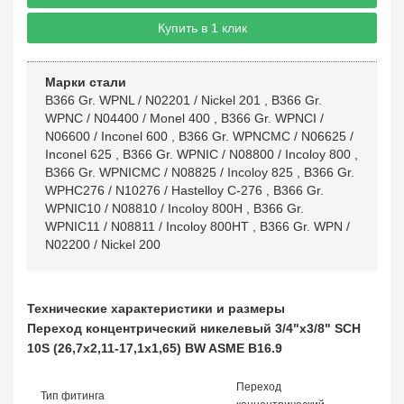
Купить в 1 клик
Марки стали
B366 Gr. WPNL / N02201 / Nickel 201
,
B366 Gr.
WPNC / N04400 / Monel 400
,
B366 Gr. WPNCI /
N06600 / Inconel 600
,
B366 Gr. WPNCMC / N06625 /
Inconel 625
,
B366 Gr. WPNIC / N08800 / Incoloy 800
,
B366 Gr. WPNICMC / N08825 / Incoloy 825
,
B366 Gr.
WPHC276 / N10276 / Hastelloy C-276
,
B366 Gr.
WPNIC10 / N08810 / Incoloy 800H
,
B366 Gr.
WPNIC11 / N08811 / Incoloy 800HT
,
B366 Gr. WPN /
N02200 / Nickel 200
Технические характеристики и размеры
Переход концентрический никелевый 3/4"х3/8" SCH
10S (26,7х2,11-17,1х1,65) BW ASME B16.9
Переход
Тип фитинга