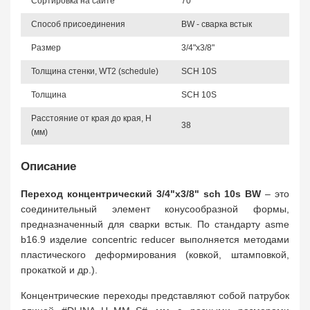
Сортировка на сайте
70
Способ присоединения
BW - сварка встык
Размер
3/4"х3/8"
Толщина стенки, WT2 (schedule)
SCH 10S
Толщина
SCH 10S
Расстояние от края до края, H
38
(мм)
Описание
Переход концентрический 3/4"х3/8" sch 10s BW
– это
соединительный элемент конусообразной формы,
предназначенный для сварки встык. По стандарту asme
b16.9 изделие concentric reducer выполняется методами
пластического деформирования (ковкой, штамповкой,
прокаткой и др.).
Концентрические переходы представляют собой патрубок