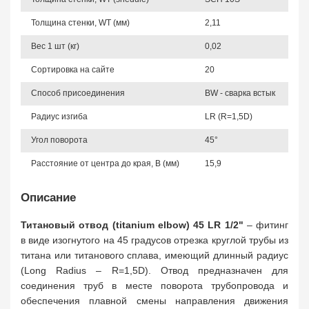
Толщина стенки, WT (мм)
2,11
Вес 1 шт (кг)
0,02
Сортировка на сайте
20
Способ присоединения
BW - сварка встык
Радиус изгиба
LR (R=1,5D)
Угол поворота
45°
Расстояние от центра до края, B (мм)
15,9
Описание
Титановый отвод (titanium elbow) 45 LR 1/2"
– фитинг
в виде изогнутого на 45 градусов отрезка круглой трубы из
титана или титанового сплава, имеющий длинный радиус
(Long Radius – R=1,5D). Отвод предназначен для
соединения труб в месте поворота трубопровода и
обеспечения плавной смены направления движения