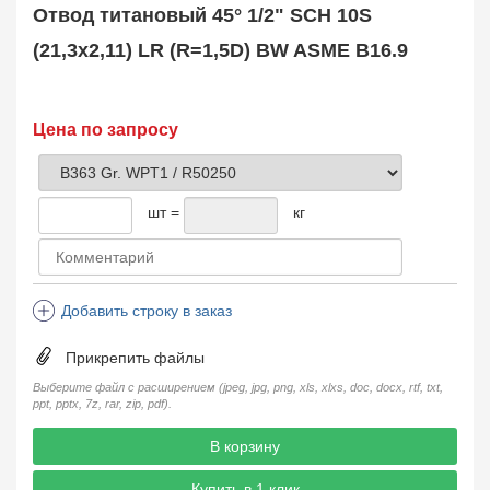
Отвод титановый 45° 1/2" SCH 10S
(21,3х2,11) LR (R=1,5D) BW ASME B16.9
Цена по запросу
шт =
кг
Добавить строку в заказ
Прикрепить файлы
Выберите файл с расширением (jpeg, jpg, png, xls, xlxs, doc, docx, rtf, txt,
ppt, pptx, 7z, rar, zip, pdf).
В корзину
Купить в 1 клик