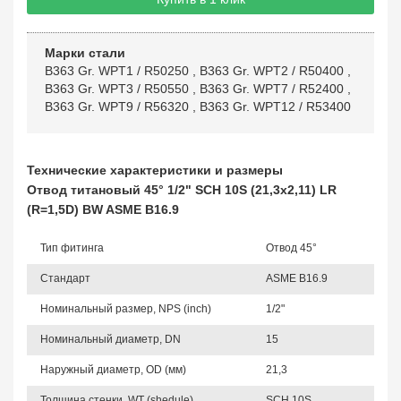
Марки стали
B363 Gr. WPT1 / R50250
,
B363 Gr. WPT2 / R50400
,
B363 Gr. WPT3 / R50550
,
B363 Gr. WPT7 / R52400
,
B363 Gr. WPT9 / R56320
,
B363 Gr. WPT12 / R53400
Технические характеристики и размеры
Отвод титановый 45° 1/2" SCH 10S (21,3х2,11) LR
(R=1,5D) BW ASME B16.9
Тип фитинга
Отвод 45°
Стандарт
ASME B16.9
Номинальный размер, NPS (inch)
1/2"
Номинальный диаметр, DN
15
Наружный диаметр, OD (мм)
21,3
Толщина стенки, WT (shedule)
SCH 10S