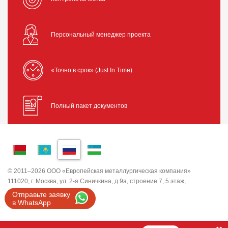
Персональный менеджер проекта
«Точно в срок» (Just In Time)
Полный пакет документов
© 2011–2026 ООО «Европейская металлургическая компания»
111020, г. Москва, ул. 2-я Синичкина, д.9а, строение 7, 5 этаж,
помещение I, комната 5
Отправьте заявку
ИНН 7743820503 ООО "ЕМК"
в WhatsApp