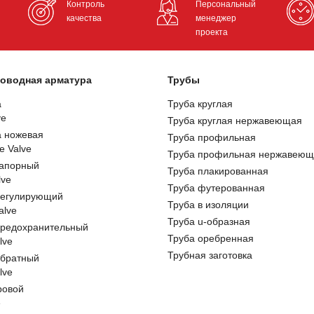
Контроль
Персональный
качества
менеджер
проекта
оводная арматура
Трубы
а
Труба круглая
ve
Труба круглая нержавеющая
а ножевая
Труба профильная
e Valve
Труба профильная нержавеющ
запорный
Труба плакированная
lve
Труба футерованная
регулирующий
Труба в изоляции
alve
Труба u-образная
предохранительный
Труба оребренная
lve
Трубная заготовка
обратный
lve
ровой
e