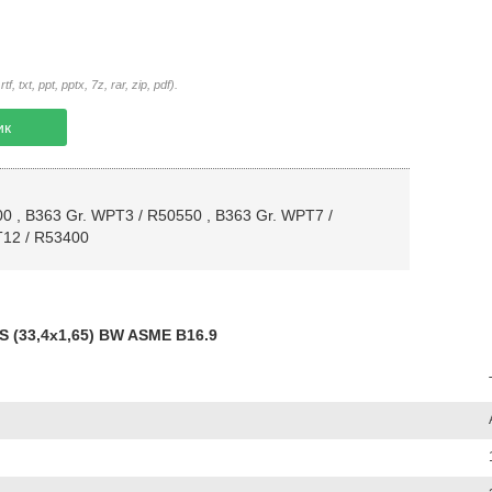
txt, ppt, pptx, 7z, rar, zip, pdf).
ик
00
,
B363 Gr. WPT3 / R50550
,
B363 Gr. WPT7 /
12 / R53400
 (33,4х1,65) BW ASME B16.9