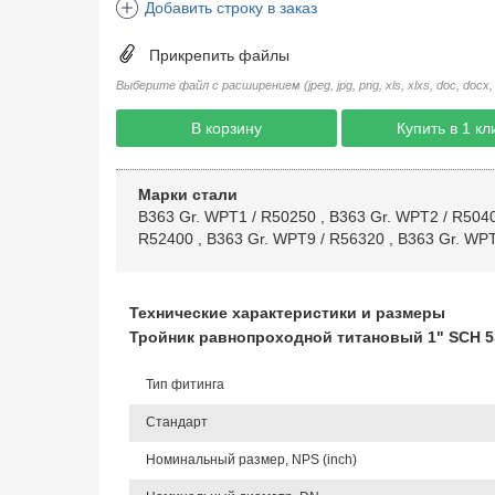
Добавить строку в заказ
Прикрепить файлы
Выберите файл с расширением (jpeg, jpg, png, xls, xlxs, doc, docx, rtf, 
В корзину
Купить в 1 кл
Марки стали
B363 Gr. WPT1 / R50250
,
B363 Gr. WPT2 / R504
R52400
,
B363 Gr. WPT9 / R56320
,
B363 Gr. WPT
Технические характеристики и размеры
Тройник равнопроходной титановый 1" SCH 5S
Тип фитинга
Стандарт
Номинальный размер, NPS (inch)