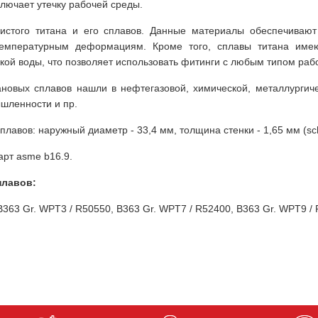
ключает утечку рабочей среды.
истого титана и его сплавов. Данные материалы обеспечивают
 температурным деформациям. Кроме того, сплавы титана име
ской воды, что позволяет использовать фитинги с любым типом раб
овых сплавов нашли в нефтегазовой, химической, металлургичес
шленности и пр.
авов: наружный диаметр - 33,4 мм, толщина стенки - 1,65 мм (sch 5
рт asme b16.9.
плавов:
B363 Gr. WPT3 / R50550, B363 Gr. WPT7 / R52400, B363 Gr. WPT9 /