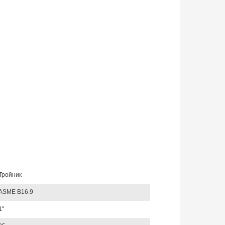
Тройник
ASME B16.9
1"