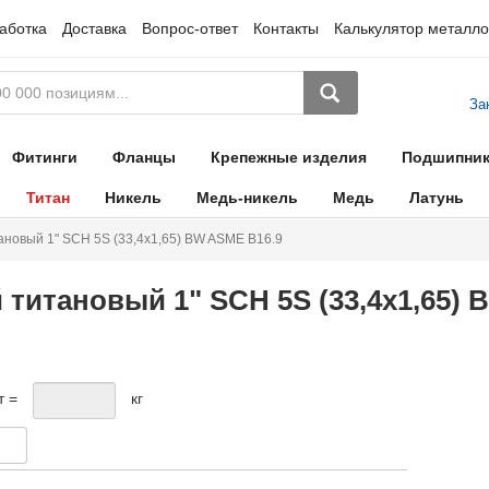
аботка
Доставка
Вопрос-ответ
Контакты
Калькулятор металло
За
Фитинги
Фланцы
Крепежные изделия
Подшипни
Титан
Никель
Медь-никель
Медь
Латунь
новый 1" SCH 5S (33,4х1,65) BW ASME B16.9
титановый 1" SCH 5S (33,4х1,65) 
т =
кг