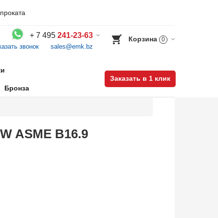
проката
+
7 495
241-23-63
Корзина
0
казать звонок
sales@emk.bz
Воспользуйтесь каталогом, положите товар в корзину и оформите заказ.
ки
Заказать в 1 клик
Бронза
BW ASME B16.9