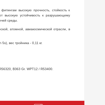
 фитингам высокую прочность, стойкость к
ют высокую устойчивость к разрушающему
очей среды.
кой, атомной, авиакосмической отрасли, в
s), вес тройника - 0,11 кг.
 R56320, B363 Gr. WPT12 / R53400.