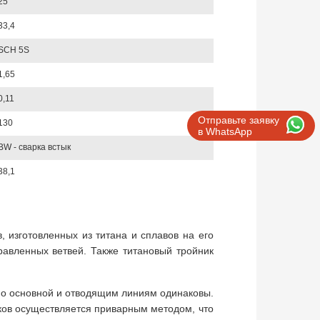
25
33,4
SCH 5S
1,65
0,11
Отправьте заявку
130
в WhatsApp
BW - сварка встык
38,1
 изготовленных из титана и сплавов на его
равленных ветвей. Также титановый тройник
 по основной и отводящим линиям одинаковы.
ков осуществляется приварным методом, что