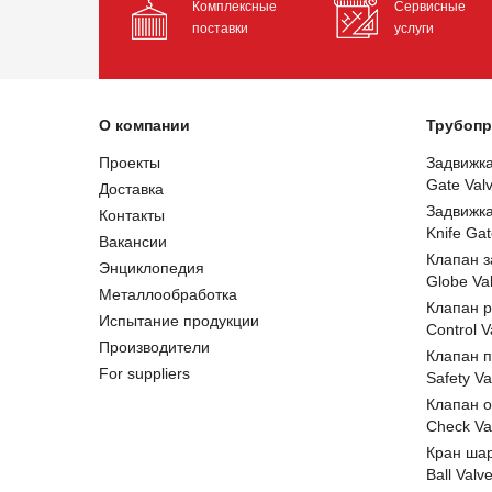
Комплексные
Сервисные
поставки
услуги
О компании
Трубопр
Проекты
Задвижк
Gate Val
Доставка
Задвижк
Контакты
Knife Gat
Вакансии
Клапан 
Энциклопедия
Globe Va
Металлообработка
Клапан 
Испытание продукции
Control V
Производители
Клапан 
For suppliers
Safety Va
Клапан 
Check Va
Кран ша
Ball Valv