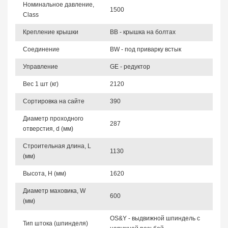
Номинальное давление,
1500
Class
Крепление крышки
BB - крышка на болтах
Соединение
BW - под приварку встык
Управление
GE - редуктор
Вес 1 шт (кг)
2120
Сортировка на сайте
390
Диаметр проходного
287
отверстия, d (мм)
Строительная длина, L
1130
(мм)
Высота, Н (мм)
1620
Диаметр маховика, W
600
(мм)
OS&Y - выдвижной шпиндель с
Тип штока (шпинделя)