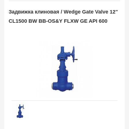
Safety Valve
1
Задвижка клиновая / Wedge Gate Valve 12"
Клапан обратный
Check Valve
3704
CL1500 BW BB-OS&Y FLXW GE API 600
Кран шаровой
Ball Valve
3321
Кран пробковый
Plug Valve
148
Затвор дисковый
Butterfly Valve
1
Фильтр сетчатый
Strainer
1138
Конденсатоотводчик
Steam Trap
4
Компенсатор
Expansion Joint
7
Пламегаситель
Flame Arrester
73
Заказать в 1 клик