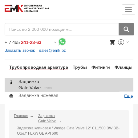
Togg
+
7 495
241-23-63
0
Воспользуйтесь каталогом, положите товар в корзину и оформите заказ.
Заказать звонок
sales@emk.bz
Трубопроводная арматура
Трубы
Фитинги
Фланцы
Задвижка
Gate Valve
3988
Задвижка ножевая
Еще
Knife Gate Valve
1
Клапан запорный
Globe Valve
Главная
Задвижка
2191
Gate Valve
Клапан регулирующий
Задвижка клиновая / Wedge Gate Valve 12" CL1500 BW BB-
Control Valve
2
OS&Y FLXW GE API 600
Клапан предохранительный