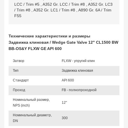
LCC / Trim #5
,
A352 Gr. LCC / Trim #8
,
A352 Gr. LC3
/ Trim #8
,
A352 Gr. LC1 / Trim #8
,
A890 Gr. 6A / Trim
F55
Технические характеристики и размеры
Задвижка клиновая / Wedge Gate Valve 12" CL1500 BW
BB-OS&Y FLXW GE API 600
Затвор
FLXW - упругий клин
Тип
Задвижка клиновая
Стандарт
API 600
Проход
FB - полнопроходной
Номинальный размер,
12"
NPS (inch)
Номинальный диаметр,
300
DN