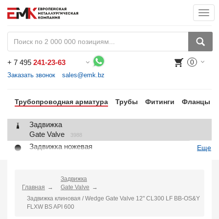
Togg
navi
+
7 495
241-23-63
0
Воспользуйтесь каталогом, положите товар в корзину и оформите заказ.
Заказать звонок
sales@emk.bz
Трубопроводная арматура
Трубы
Фитинги
Фланцы
Задвижка
Gate Valve
3988
Задвижка ножевая
Еще
Knife Gate Valve
1
Клапан запорный
Globe Valve
Задвижка
2191
Главная
Gate Valve
Клапан регулирующий
Задвижка клиновая / Wedge Gate Valve 12" CL300 LF BB-OS&Y
Control Valve
2
FLXW BS API 600
Клапан предохранительный