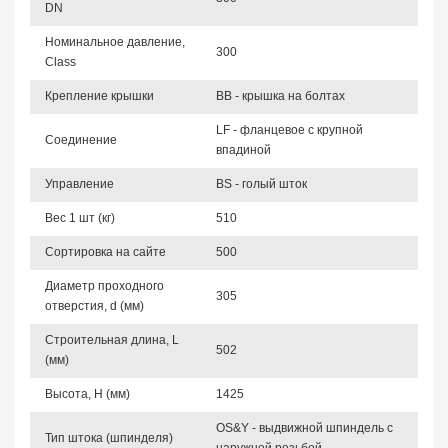
DN
Номинальное давление,
300
Class
Крепление крышки
BB - крышка на болтах
LF - фланцевое с крупной
Соединение
впадиной
Управление
BS - голый шток
Вес 1 шт (кг)
510
Сортировка на сайте
500
Диаметр проходного
305
отверстия, d (мм)
Строительная длина, L
502
(мм)
Высота, Н (мм)
1425
OS&Y - выдвижной шпиндель с
Тип штока (шпинделя)