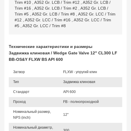
Trim #10
,
A352 Gr. LCB / Trim #12
,
A352 Gr. LCB /
Trim #16
,
A352 Gr. LCB / Trim #2
,
A352 Gr. LCB /
Trim #5
,
A352 Gr. LCB / Trim #8
,
A352 Gr. LCC / Trim
#12
,
A352 Gr. LCC / Trim #16
,
A352 Gr. LCC / Trim
#5
,
A352 Gr. LCC / Trim #8
Технические характеристики и размеры
Задвижка клиновая / Wedge Gate Valve 12" CL300 LF
BB-OS&Y FLXW BS API 600
Затвор
FLXW - упругий клин
Тип
Задвижка клиновая
Стандарт
API 600
Проход
FB - полнопроходной
Номинальный размер,
12"
NPS (inch)
Номинальный диаметр,
300