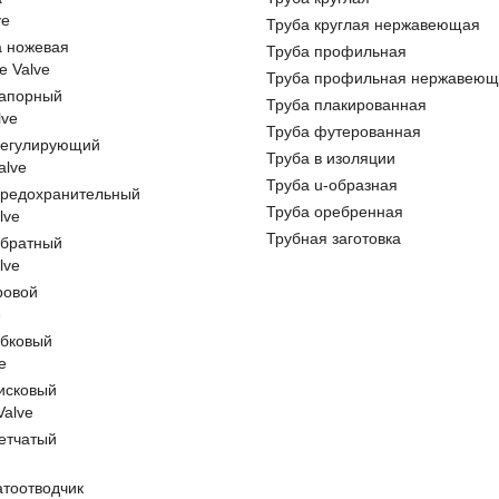
ve
Труба круглая нержавеющая
а ножевая
Труба профильная
e Valve
Труба профильная нержавеющ
запорный
Труба плакированная
lve
Труба футерованная
регулирующий
Труба в изоляции
alve
Труба u-образная
предохранительный
Труба оребренная
lve
Трубная заготовка
обратный
lve
ровой
e
обковый
e
исковый
 Valve
етчатый
атоотводчик