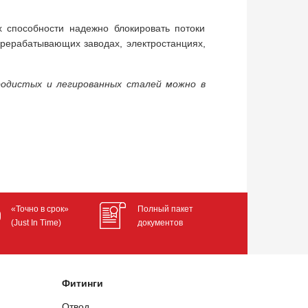
 способности надежно блокировать потоки
рерабатывающих заводах, электростанциях,
родистых и легированных сталей можно в
«Точно в срок»
Полный пакет
(Just In Time)
документов
Фитинги
Отвод