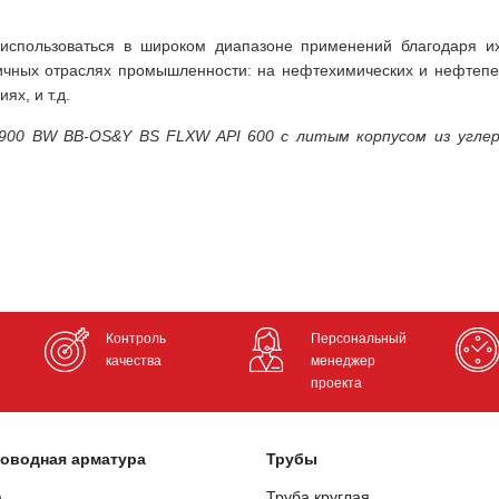
 использоваться в широком диапазоне применений благодаря их
личных отраслях промышленности: на нефтехимических и нефтепе
х, и т.д.
L900 BW BB-OS&Y BS FLXW API 600 с литым корпусом из угле
Контроль
Персональный
качества
менеджер
проекта
оводная арматура
Трубы
а
Труба круглая