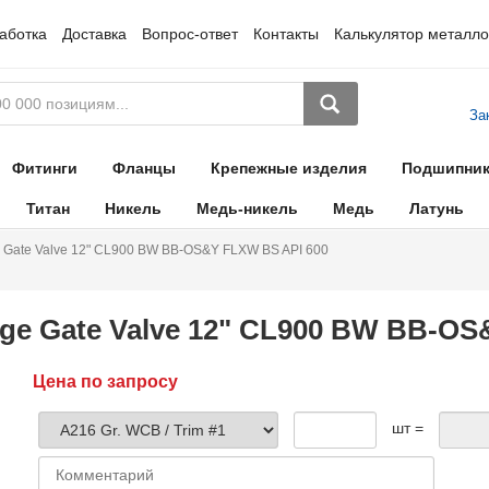
аботка
Доставка
Вопрос-ответ
Контакты
Калькулятор металло
За
Фитинги
Фланцы
Крепежные изделия
Подшипни
Титан
Никель
Медь-никель
Медь
Латунь
 Gate Valve 12" CL900 BW BB-OS&Y FLXW BS API 600
ge Gate Valve 12" CL900 BW BB-OS
Цена по запросу
шт =