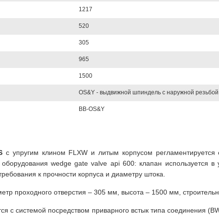
1217
520
305
965
1500
OS&Y - выдвижной шпиндель с наружной резьбой
BB-OS&Y
BS
с упругим клином FLXW и литым корпусом регламентируется 
оборудования wedge gate valve api 600: клапан используется в
 требования к прочности корпуса и диаметру штока.
метр проходного отверстия – 305 мм, высота – 1500 мм, строительна
тся с системой посредством приварного встык типа соединения (B