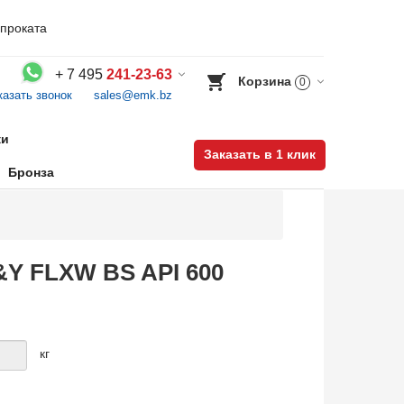
проката
+
7 495
241-23-63
Корзина
0
казать звонок
sales@emk.bz
Воспользуйтесь каталогом, положите товар в корзину и оформите заказ.
ки
Заказать в 1 клик
Бронза
&Y FLXW BS API 600
кг