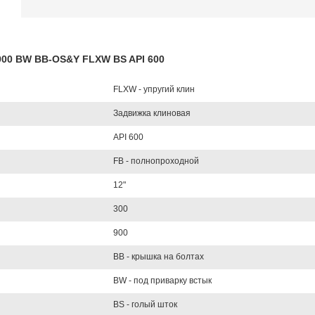
L900 BW BB-OS&Y FLXW BS API 600
FLXW - упругий клин
Задвижка клиновая
API 600
FB - полнопроходной
12"
300
900
BB - крышка на болтах
BW - под приварку встык
BS - голый шток