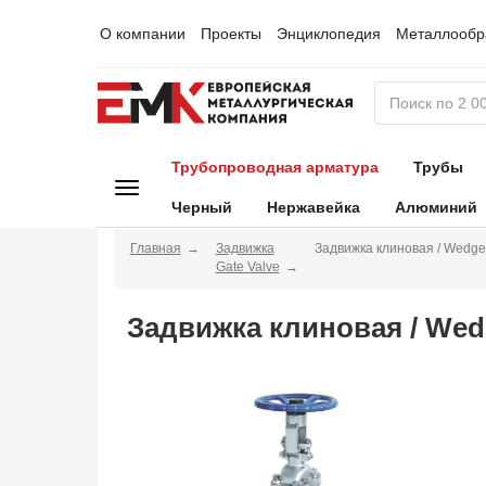
О компании
Проекты
Энциклопедия
Металлообр
Трубопроводная арматура
Трубы
Черный
Нержавейка
Алюминий
Главная
Задвижка
Задвижка клиновая / Wedge
Gate Valve
Задвижка клиновая / Wed