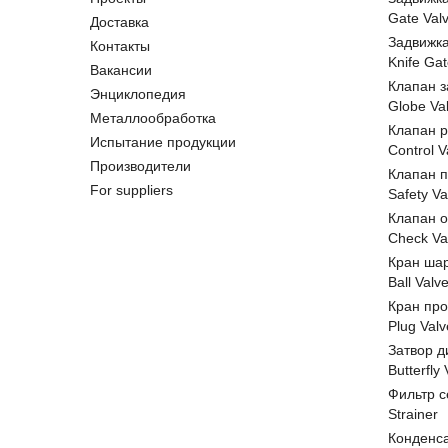
Gate Val
Доставка
Задвижк
Контакты
Knife Gat
Вакансии
Клапан 
Энциклопедия
Globe Va
Металлообработка
Клапан 
Испытание продукции
Control V
Производители
Клапан 
For suppliers
Safety Va
Клапан 
Check Va
Кран ша
Ball Valv
Кран пр
Plug Valv
Затвор д
Butterfly
Фильтр с
Strainer
Конденс