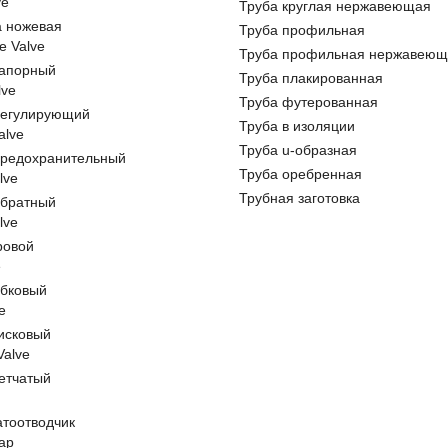
ve
Труба круглая нержавеющая
а ножевая
Труба профильная
e Valve
Труба профильная нержавеющ
запорный
Труба плакированная
lve
Труба футерованная
регулирующий
Труба в изоляции
alve
Труба u-образная
предохранительный
Труба оребренная
lve
Трубная заготовка
обратный
lve
ровой
e
обковый
e
исковый
 Valve
етчатый
атоотводчик
ap