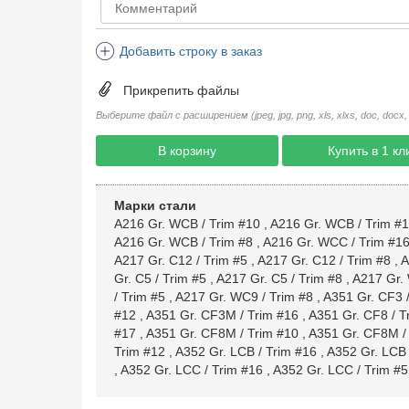
Добавить строку в заказ
Прикрепить файлы
Выберите файл с расширением (jpeg, jpg, png, xls, xlxs, doc, docx, rtf, 
В корзину
Купить в 1 кл
Марки стали
A216 Gr. WCB / Trim #10
,
A216 Gr. WCB / Trim #
A216 Gr. WCB / Trim #8
,
A216 Gr. WCC / Trim #1
A217 Gr. C12 / Trim #5
,
A217 Gr. C12 / Trim #8
,
A
Gr. C5 / Trim #5
,
A217 Gr. C5 / Trim #8
,
A217 Gr. 
/ Trim #5
,
A217 Gr. WC9 / Trim #8
,
A351 Gr. CF3 /
#12
,
A351 Gr. CF3M / Trim #16
,
A351 Gr. CF8 / T
#17
,
A351 Gr. CF8M / Trim #10
,
A351 Gr. CF8M /
Trim #12
,
A352 Gr. LCB / Trim #16
,
A352 Gr. LCB 
,
A352 Gr. LCC / Trim #16
,
A352 Gr. LCC / Trim #5