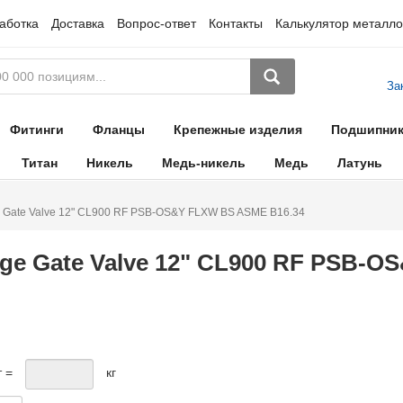
аботка
Доставка
Вопрос-ответ
Контакты
Калькулятор металло
За
Фитинги
Фланцы
Крепежные изделия
Подшипни
Титан
Никель
Медь-никель
Медь
Латунь
e Gate Valve 12" CL900 RF PSB-OS&Y FLXW BS ASME B16.34
ge Gate Valve 12" CL900 RF PSB-
т =
кг