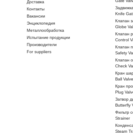
Gate Val
Доставка
Задвижк
Контакты
Knife Gat
Вакансии
Клапан 
Энциклопедия
Globe Va
Металлообработка
Клапан 
Испытание продукции
Control V
Производители
Клапан 
For suppliers
Safety Va
Клапан 
Check Va
Кран ша
Ball Valv
Кран пр
Plug Valv
Затвор д
Butterfly
Фильтр с
Strainer
Конденс
Steam Tr