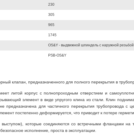
230
305
965
1745
OS&Y - выдвижной шпиндель с наружной резьбой
PSB-OS&Y
рный клапан, предназначенного для полного перекрытия в трубоп
меет литой корпус с полнопроходным отверстием и самоуплотн
ывающий элемент в виде упругого клина из стали. Клин поднима
 не предназначена для частичного перекрытия трубопровода с ц
элемент постепенно деформируется, что приводит к потере гермети
 выступом), которые соединяются со встречными фланцами на т
безопасное исполнение, проста в эксплуатации.