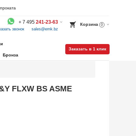
проката
+
7 495
241-23-63
Корзина
0
казать звонок
sales@emk.bz
Воспользуйтесь каталогом, положите товар в корзину и оформите заказ.
ки
Заказать в 1 клик
Бронза
OS&Y FLXW BS ASME