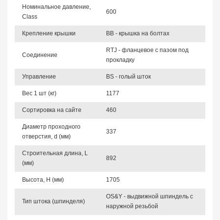
Номинальное давление,
600
Class
Крепление крышки
BB - крышка на болтах
RTJ - фланцевое с пазом под
Соединение
прокладку
Управление
BS - голый шток
Вес 1 шт (кг)
1177
Сортировка на сайте
460
Диаметр проходного
337
отверстия, d (мм)
Строительная длина, L
892
(мм)
Высота, Н (мм)
1705
OS&Y - выдвижной шпиндель с
Тип штока (шпинделя)
наружной резьбой