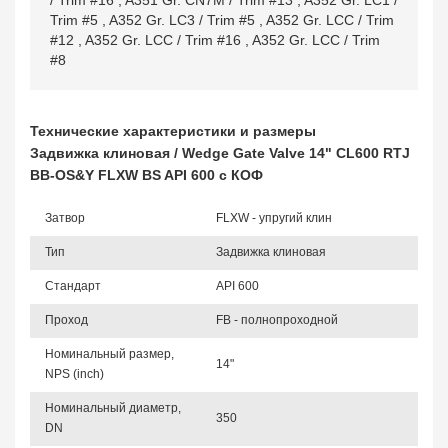
/ Trim #16
,
A351 Gr. CN7M / Trim #13
,
A352 Gr. LC1 /
Trim #5
,
A352 Gr. LC3 / Trim #5
,
A352 Gr. LCC / Trim
#12
,
A352 Gr. LCC / Trim #16
,
A352 Gr. LCC / Trim
#8
Технические характеристики и размеры
Задвижка клиновая / Wedge Gate Valve 14" CL600 RTJ
BB-OS&Y FLXW BS API 600 с КОФ
Затвор
FLXW - упругий клин
Тип
Задвижка клиновая
Стандарт
API 600
Проход
FB - полнопроходной
Номинальный размер,
14"
NPS (inch)
Номинальный диаметр,
350
DN