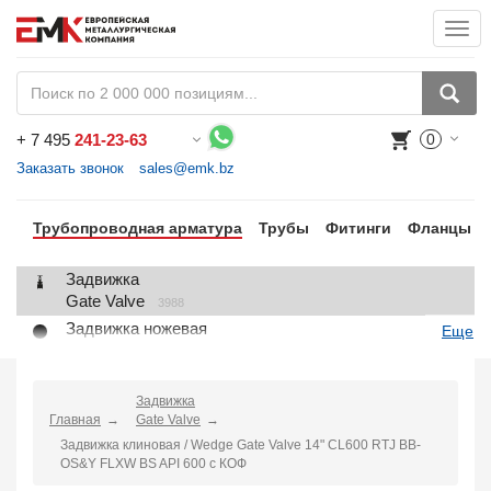
Togg
navi
+
7 495
241-23-63
0
Воспользуйтесь каталогом, положите товар в корзину и оформите заказ.
Заказать звонок
sales@emk.bz
Трубопроводная арматура
Трубы
Фитинги
Фланцы
Задвижка
Gate Valve
3988
Задвижка ножевая
Еще
Knife Gate Valve
1
Клапан запорный
Globe Valve
Задвижка
2191
Главная
Gate Valve
Клапан регулирующий
Задвижка клиновая / Wedge Gate Valve 14" CL600 RTJ BB-
Control Valve
2
OS&Y FLXW BS API 600 с КОФ
Клапан предохранительный