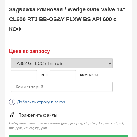
Safety Valve
1
Задвижка клиновая / Wedge Gate Valve 14"
Клапан обратный
Check Valve
3704
CL600 RTJ BB-OS&Y FLXW BS API 600 с
Кран шаровой
КОФ
Ball Valve
3321
Кран пробковый
Plug Valve
148
Затвор дисковый
Цена по запросу
Butterfly Valve
1
Фильтр сетчатый
Strainer
1138
кг =
комплект
Конденсатоотводчик
Steam Trap
4
Компенсатор
Expansion Joint
7
Добавить строку в заказ
Пламегаситель
Flame Arrester
73
Прикрепить файлы
Заказать в 1 клик
Выберите файл с расширением (jpeg, jpg, png, xls, xlxs, doc, docx, rtf, txt,
ppt, pptx, 7z, rar, zip, pdf).