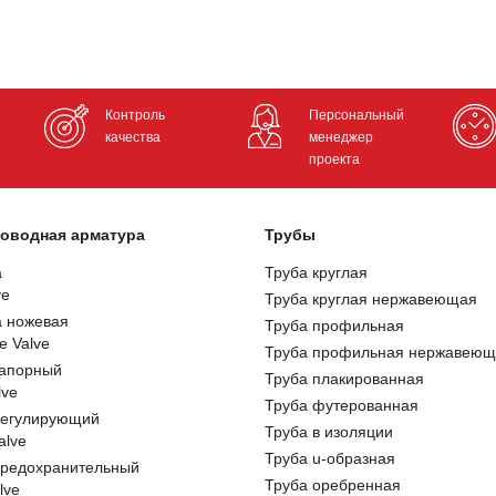
Контроль
Персональный
качества
менеджер
проекта
оводная арматура
Трубы
а
Труба круглая
ve
Труба круглая нержавеющая
а ножевая
Труба профильная
e Valve
Труба профильная нержавеющ
запорный
Труба плакированная
lve
Труба футерованная
регулирующий
Труба в изоляции
alve
Труба u-образная
предохранительный
Труба оребренная
lve