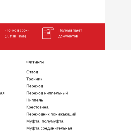
«Точно в срок»
Полный пакет
(Just In Time)
документов
Фитинги
Отвод
Тройник
Переход
ая
Переход ниппельный
Ниппель
Крестовина
Переходник понижающий
Муфта, полумуфта
Муфта соединительная