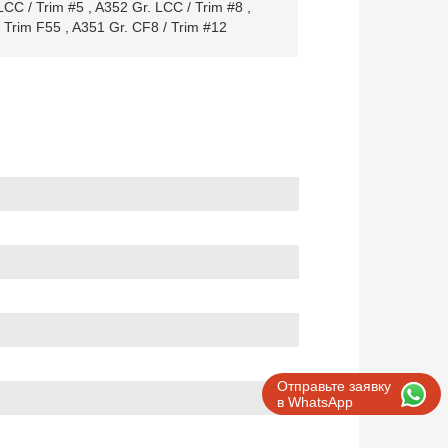
LCC / Trim #5
,
A352 Gr. LCC / Trim #8
,
/ Trim F55
,
A351 Gr. CF8 / Trim #12
Отправьте заявку
в WhatsApp