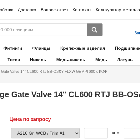
аботка
Доставка
Вопрос-ответ
Контакты
Калькулятор металло
За
Фитинги
Фланцы
Крепежные изделия
Подшипни
Титан
Никель
Медь-никель
Медь
Латунь
 Gate Valve 14" CL600 RTJ BB-OS&Y FLXW GE API 600 с КОФ
ge Gate Valve 14" CL600 RTJ BB-O
Цена по запросу
кг =