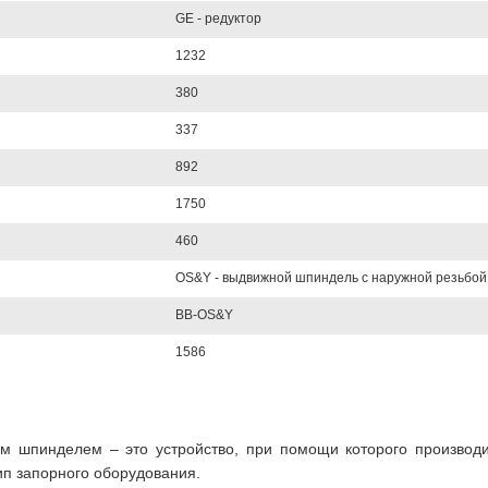
GE - редуктор
1232
380
337
892
1750
460
OS&Y - выдвижной шпиндель с наружной резьбой
BB-OS&Y
1586
м шпинделем – это устройство, при помощи которого производ
ип запорного оборудования.