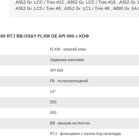
A352 Gr. LCC / Trim #12
,
A352 Gr. LCC / Trim #16
,
A352 Gr. 
A352 Gr. LC3 / Trim #8
,
A352 Gr. LC1 / Trim #8
,
A890 Gr. 6A 
L600 RTJ BB-OS&Y FLXW GE API 600 с КОФ
FLXW - упругий клин
Задвижка клиновая
API 600
FB - полнопроходной
14"
350
600
BB - крышка на болтах
RTJ - фланцевое с пазом под прокладку