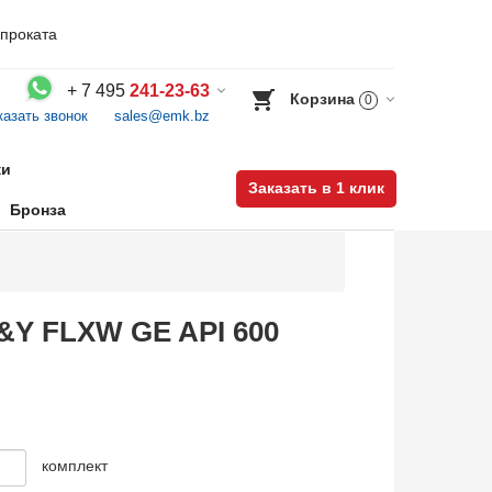
проката
+
7 495
241-23-63
Корзина
0
казать звонок
sales@emk.bz
Воспользуйтесь каталогом, положите товар в корзину и оформите заказ.
ки
Заказать в 1 клик
Бронза
S&Y FLXW GE API 600
комплект