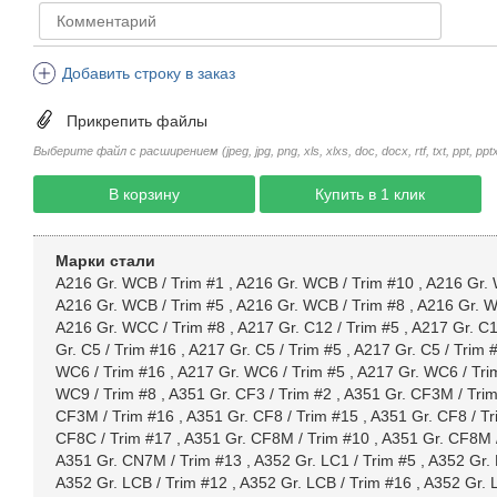
Добавить строку в заказ
Прикрепить файлы
Выберите файл с расширением (jpeg, jpg, png, xls, xlxs, doc, docx, rtf, txt, ppt, pptx, 
В корзину
Купить в 1 клик
Марки стали
A216 Gr. WCB / Trim #1
,
A216 Gr. WCB / Trim #10
,
A216 Gr. 
A216 Gr. WCB / Trim #5
,
A216 Gr. WCB / Trim #8
,
A216 Gr. W
A216 Gr. WCC / Trim #8
,
A217 Gr. C12 / Trim #5
,
A217 Gr. C1
Gr. C5 / Trim #16
,
A217 Gr. C5 / Trim #5
,
A217 Gr. C5 / Trim 
WC6 / Trim #16
,
A217 Gr. WC6 / Trim #5
,
A217 Gr. WC6 / Tri
WC9 / Trim #8
,
A351 Gr. CF3 / Trim #2
,
A351 Gr. CF3M / Tri
CF3M / Trim #16
,
A351 Gr. CF8 / Trim #15
,
A351 Gr. CF8 / Tr
CF8C / Trim #17
,
A351 Gr. CF8M / Trim #10
,
A351 Gr. CF8M 
A351 Gr. CN7M / Trim #13
,
A352 Gr. LC1 / Trim #5
,
A352 Gr. 
A352 Gr. LCB / Trim #12
,
A352 Gr. LCB / Trim #16
,
A352 Gr. 