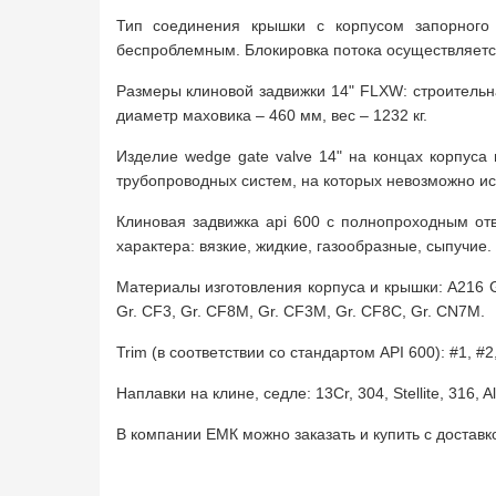
Тип соединения крышки с корпусом запорного
беспроблемным. Блокировка потока осуществляется
Размеры клиновой задвижки 14" FLXW: строительн
диаметр маховика – 460 мм, вес – 1232 кг.
Изделие wedge gate valve 14" на концах корпус
трубопроводных систем, на которых невозможно исп
Клиновая задвижка api 600 с полнопроходным от
характера: вязкие, жидкие, газообразные, сыпучие.
Материалы изготовления корпуса и крышки: A216 Gr.
Gr. CF3, Gr. CF8M, Gr. CF3M, Gr. CF8C, Gr. CN7M.
Trim (в соответствии со стандартом API 600): #1, #2,
Наплавки на клине, седле: 13Cr, 304, Stellite, 316, All
В компании ЕМК можно заказать и купить с достав