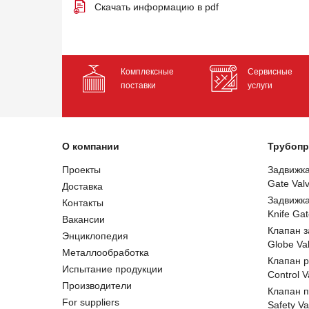
Скачать информацию в pdf
Комплексные
Сервисные
поставки
услуги
О компании
Трубопр
Проекты
Задвижк
Gate Val
Доставка
Задвижк
Контакты
Knife Gat
Вакансии
Клапан 
Энциклопедия
Globe Va
Металлообработка
Клапан 
Испытание продукции
Control V
Производители
Клапан 
For suppliers
Safety Va