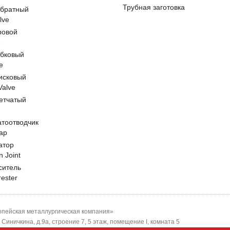
Трубная заготовка
обратный
lve
ровой
e
обковый
e
исковый
 Valve
етчатый
атоотводчик
ap
атор
n Joint
ситель
rester
пейская металлургическая компания»
-я Синичкина, д.9а, строение 7, 5 этаж, помещение I, комната 5