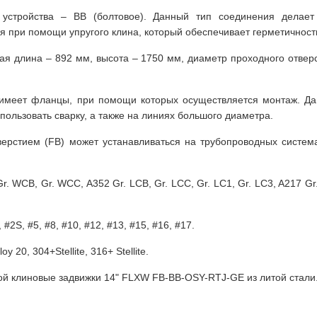
 устройства – BB (болтовое). Данный тип соединения делае
 при помощи упругого клина, который обеспечивает герметичност
ая длина – 892 мм, высота – 1750 мм, диаметр проходного отвер
а имеет фланцы, при помощи которых осуществляется монтаж. Да
ользовать сварку, а также на линиях большого диаметра.
верстием (FB) может устанавливаться на трубопроводных систем
 WCB, Gr. WCC, A352 Gr. LCB, Gr. LCC, Gr. LC1, Gr. LC3, A217 Gr.
 #2S, #5, #8, #10, #12, #13, #15, #16, #17.
oy 20, 304+Stellite, 316+ Stellite.
кой клиновые задвижки 14" FLXW FB-BB-OSY-RTJ-GE из литой стали