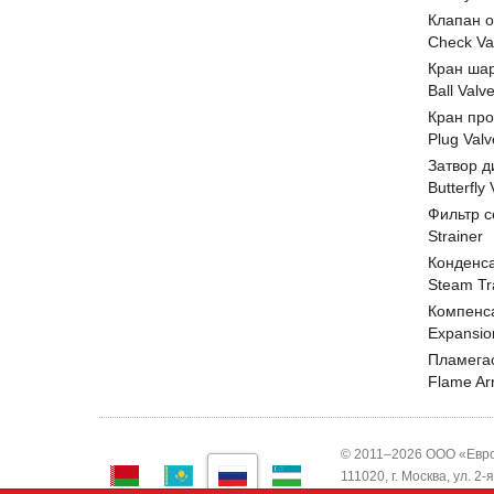
Клапан 
Check Va
Кран ша
Ball Valv
Кран пр
Plug Valv
Затвор д
Butterfly
Фильтр с
Strainer
Конденс
Steam Tr
Компенс
Expansio
Пламега
Flame Ar
© 2011–2026 ООО «Евро
111020, г. Москва, ул. 2