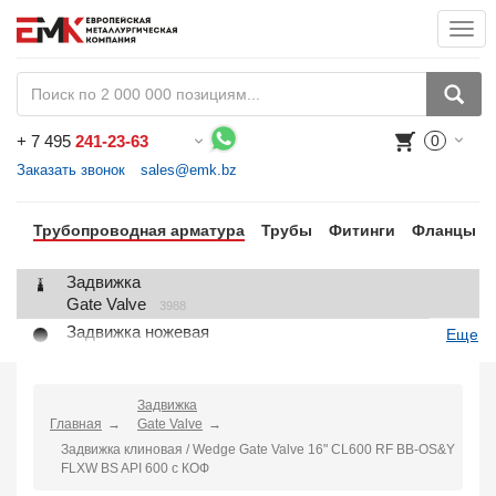
Togg
navi
+
7 495
241-23-63
0
Воспользуйтесь каталогом, положите товар в корзину и оформите заказ.
Заказать звонок
sales@emk.bz
Трубопроводная арматура
Трубы
Фитинги
Фланцы
Задвижка
Gate Valve
3988
Задвижка ножевая
Еще
Knife Gate Valve
1
Клапан запорный
Globe Valve
Задвижка
2191
Главная
Gate Valve
Клапан регулирующий
Задвижка клиновая / Wedge Gate Valve 16" CL600 RF BB-OS&Y
Control Valve
2
FLXW BS API 600 с КОФ
Клапан предохранительный