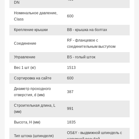
DN
Номинальное давление,
600
Class
Крепление крышки
BB - крышка на болтах
RF - фланцевое с
Соединение
соединительным выступом
Управление
BS - голый шток
Вес 1 шт (кг)
1513
Сортировка на сайте
600
Диаметр проходного
387
отверстия, d (мм)
Строительная длина, L
991
(мм)
Высота, Н (мм)
1835
OS&Y - выдвижной шпиндель с
Тип штока (шпинделя)