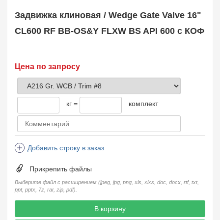
Safety Valve
1
Задвижка клиновая / Wedge Gate Valve 16"
Клапан обратный
Check Valve
3704
CL600 RF BB-OS&Y FLXW BS API 600 с КОФ
Кран шаровой
Ball Valve
3321
Кран пробковый
Цена по запросу
Plug Valve
148
Затвор дисковый
Butterfly Valve
1
кг =
комплект
Фильтр сетчатый
Strainer
1138
Конденсатоотводчик
Steam Trap
4
Добавить строку в заказ
Компенсатор
Expansion Joint
7
Прикрепить файлы
Пламегаситель
Flame Arrester
73
Выберите файл с расширением (jpeg, jpg, png, xls, xlxs, doc, docx, rtf, txt,
ppt, pptx, 7z, rar, zip, pdf).
Заказать в 1 клик
В корзину