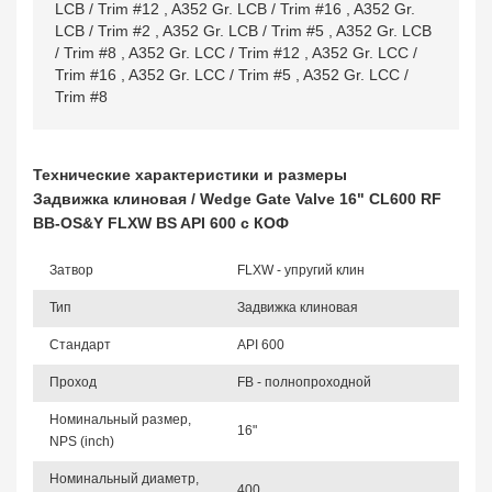
LCB / Trim #12
,
A352 Gr. LCB / Trim #16
,
A352 Gr.
LCB / Trim #2
,
A352 Gr. LCB / Trim #5
,
A352 Gr. LCB
/ Trim #8
,
A352 Gr. LCC / Trim #12
,
A352 Gr. LCC /
Trim #16
,
A352 Gr. LCC / Trim #5
,
A352 Gr. LCC /
Trim #8
Технические характеристики и размеры
Задвижка клиновая / Wedge Gate Valve 16" CL600 RF
BB-OS&Y FLXW BS API 600 с КОФ
Затвор
FLXW - упругий клин
Тип
Задвижка клиновая
Стандарт
API 600
Проход
FB - полнопроходной
Номинальный размер,
16"
NPS (inch)
Номинальный диаметр,
400