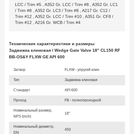
LCC / Trim #5
,
A352 Gr. LCC / Trim #8
,
A352 Gr. LC1
/ Trim #8
,
A352 Gr. LC3 / Trim #8
,
A217 Gr. C12 /
Trim #12
,
A352 Gr. LCC / Trim #10
,
A351 Gr. CF8 /
Trim #12
,
A216 Gr. WCB / Trim #4
Технические характеристики и размеры
Задвижка клиновая / Wedge Gate Valve 18" CL150 RF
BB-OS&Y FLXW GE API 600
Затвор
FLXW - упругий клин
Тип
Задвижка клиновая
Стандарт
API 600
Проход
FB - полнопроходной
Номинальный размер,
18"
NPS (inch)
Номинальный диаметр,
450
DN