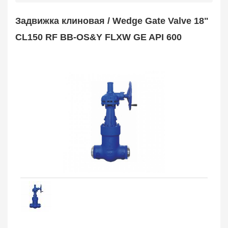
Safety Valve
1
Задвижка клиновая / Wedge Gate Valve 18"
Клапан обратный
Check Valve
3704
CL150 RF BB-OS&Y FLXW GE API 600
Кран шаровой
Ball Valve
3321
Кран пробковый
Plug Valve
148
Затвор дисковый
Butterfly Valve
1
Фильтр сетчатый
Strainer
1138
Конденсатоотводчик
Steam Trap
4
Компенсатор
Expansion Joint
7
Пламегаситель
Flame Arrester
73
Заказать в 1 клик