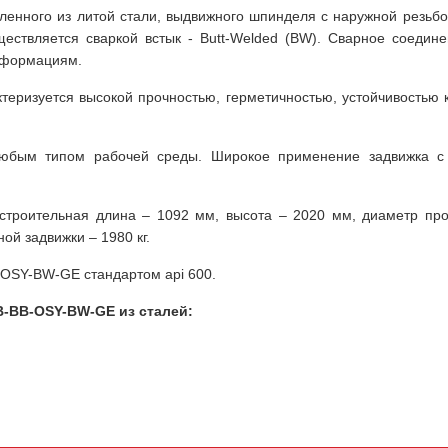
овленного из литой стали, выдвижного шпинделя с наружной резьбо
ествляется сваркой встык - Butt-Welded (BW). Сварное соеди
еформациям.
ризуется высокой прочностью, герметичностью, устойчивостью к
любым типом рабочей среды. Широкое применение задвижка с
строительная длина – 1092 мм, высота – 2020 мм, диаметр про
ой задвижки – 1980 кг.
OSY-BW-GE стандартом api 600.
B-BB-OSY-BW-GE из сталей: