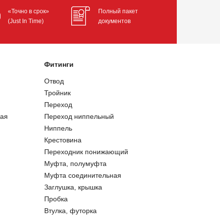
«Точно в срок»
Полный пакет
(Just In Time)
документов
Фитинги
Отвод
Тройник
Переход
ая
Переход ниппельный
Ниппель
Крестовина
Переходник понижающий
Муфта, полумуфта
Муфта соединительная
Заглушка, крышка
Пробка
Втулка, футорка