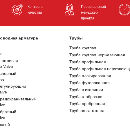
Контроль
Персональный
качества
менеджер
проекта
оводная арматура
Трубы
а
Труба круглая
ve
Труба круглая нержавеющая
а ножевая
Труба профильная
e Valve
Труба профильная нержавеющ
запорный
Труба плакированная
lve
Труба футерованная
регулирующий
Труба в изоляции
alve
Труба u-образная
предохранительный
Труба оребренная
lve
Трубная заготовка
обратный
lve
ровой