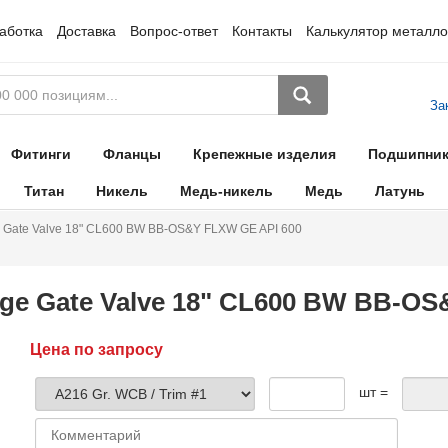
аботка
Доставка
Вопрос-ответ
Контакты
Калькулятор металло
За
Фитинги
Фланцы
Крепежные изделия
Подшипни
Титан
Никель
Медь-никель
Медь
Латунь
 Gate Valve 18" CL600 BW BB-OS&Y FLXW GE API 600
ge Gate Valve 18" CL600 BW BB-OS
Цена по запросу
шт =