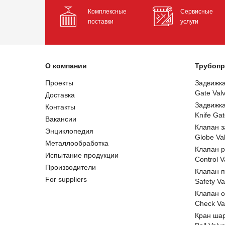
Комплексные
Сервисные
поставки
услуги
О компании
Трубопр
Проекты
Задвижк
Gate Val
Доставка
Задвижк
Контакты
Knife Gat
Вакансии
Клапан 
Энциклопедия
Globe Va
Металлообработка
Клапан 
Испытание продукции
Control V
Производители
Клапан 
For suppliers
Safety Va
Клапан 
Check Va
Кран ша