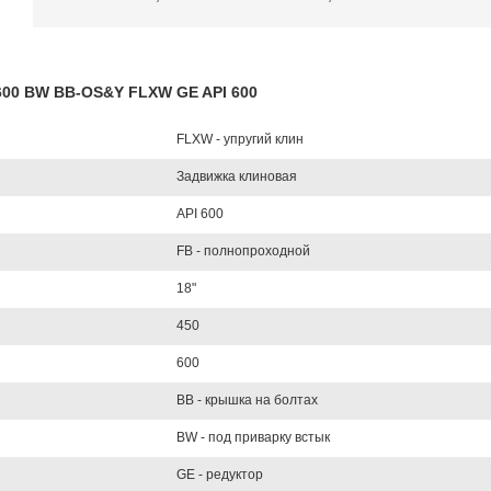
L600 BW BB-OS&Y FLXW GE API 600
FLXW - упругий клин
Задвижка клиновая
API 600
FB - полнопроходной
18"
450
600
BB - крышка на болтах
BW - под приварку встык
GE - редуктор