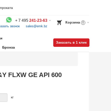
проката
+
7 495
241-23-63
Корзина
0
казать звонок
sales@emk.bz
Воспользуйтесь каталогом, положите товар в корзину и оформите заказ.
ки
Заказать в 1 клик
Бронза
&Y FLXW GE API 600
кг