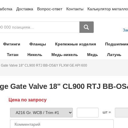
аботка
Доставка
Вопрос-ответ
Контакты
Калькулятор металло
За
Фитинги
Фланцы
Крепежные изделия
Подшипни
Титан
Никель
Медь-никель
Медь
Латунь
 Gate Valve 18" CL900 RTJ BB-OS&Y FLXW GE API 600
ge Gate Valve 18" CL900 RTJ BB-O
Цена по запросу
шт =