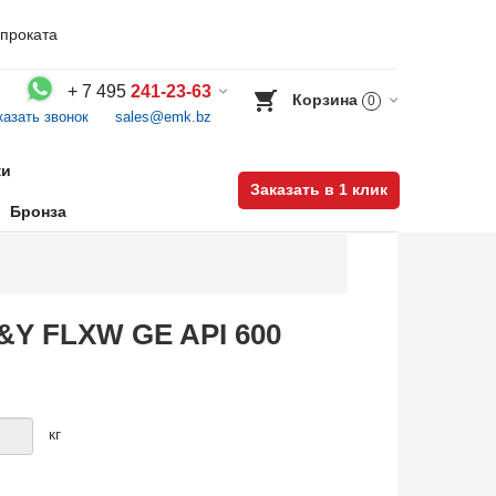
проката
+
7 495
241-23-63
Корзина
0
казать звонок
sales@emk.bz
Воспользуйтесь каталогом, положите товар в корзину и оформите заказ.
ки
Заказать в 1 клик
Бронза
S&Y FLXW GE API 600
кг