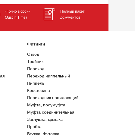
«Точно в срок»
Полный пакет
(Just In Time)
документов
Фитинги
Отвод
Тройник
Переход
ая
Переход ниппельный
Ниппель
Крестовина
Переходник понижающий
Муфта, полумуфта
Муфта соединительная
Заглушка, крышка
Пробка
Втулка, футорка