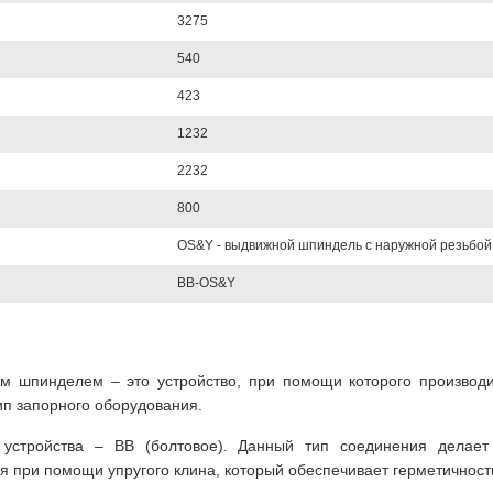
3275
540
423
1232
2232
800
OS&Y - выдвижной шпиндель с наружной резьбой
BB-OS&Y
м шпинделем – это устройство, при помощи которого производ
ип запорного оборудования.
 устройства – BB (болтовое). Данный тип соединения делае
 при помощи упругого клина, который обеспечивает герметичност