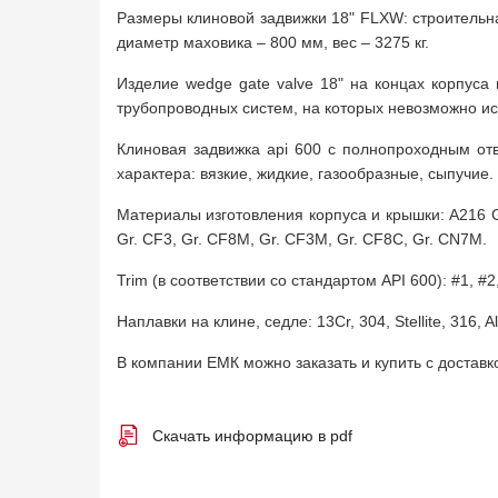
Размеры клиновой задвижки 18" FLXW: строительн
диаметр маховика – 800 мм, вес – 3275 кг.
Изделие wedge gate valve 18" на концах корпус
трубопроводных систем, на которых невозможно исп
Клиновая задвижка api 600 с полнопроходным от
характера: вязкие, жидкие, газообразные, сыпучие.
Материалы изготовления корпуса и крышки: A216 Gr.
Gr. CF3, Gr. CF8M, Gr. CF3M, Gr. CF8C, Gr. CN7M.
Trim (в соответствии со стандартом API 600): #1, #2,
Наплавки на клине, седле: 13Cr, 304, Stellite, 316, All
В компании ЕМК можно заказать и купить с достав
Скачать информацию в pdf