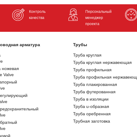
Контроль
Персональный
качества
менеджер
проекта
оводная арматура
Трубы
а
Труба круглая
ve
Труба круглая нержавеющая
а ножевая
Труба профильная
e Valve
Труба профильная нержавеющ
запорный
Труба плакированная
lve
Труба футерованная
регулирующий
Труба в изоляции
alve
Труба u-образная
предохранительный
Труба оребренная
lve
Трубная заготовка
обратный
lve
ровой