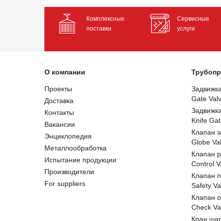
Комплексные
Сервисные
поставки
услуги
О компании
Трубопр
Проекты
Задвижк
Gate Val
Доставка
Задвижк
Контакты
Knife Gat
Вакансии
Клапан 
Энциклопедия
Globe Va
Металлообработка
Клапан 
Испытание продукции
Control V
Производители
Клапан 
For suppliers
Safety Va
Клапан 
Check Va
Кран ша