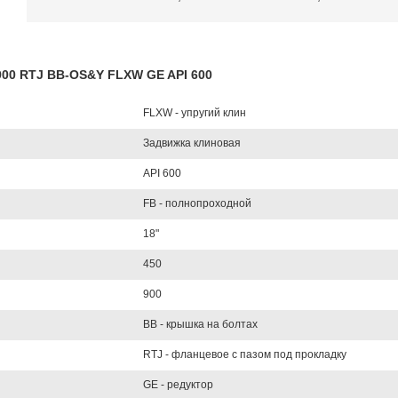
900 RTJ BB-OS&Y FLXW GE API 600
FLXW - упругий клин
Задвижка клиновая
API 600
FB - полнопроходной
18"
450
900
BB - крышка на болтах
RTJ - фланцевое с пазом под прокладку
GE - редуктор