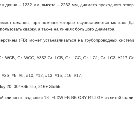
ая длина – 1232 мм, высота – 2232 мм, диаметр проходного отвер
а имеет фланцы, при помощи которых осуществляется монтаж. Да
ользовать сварку, а также на линиях большого диаметра.
верстием (FB) может устанавливаться на трубопроводных систем
 WCB, Gr. WCC, A352 Gr. LCB, Gr. LCC, Gr. LC1, Gr. LC3, A217 Gr.
 #2S, #5, #8, #10, #12, #13, #15, #16, #17.
oy 20, 304+Stellite, 316+ Stellite.
кой клиновые задвижки 18" FLXW FB-BB-OSY-RTJ-GE из литой стали