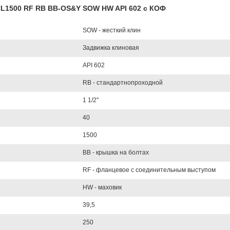
 CL1500 RF RB BB-OS&Y SOW HW API 602 с КОФ
SOW - жесткий клин
Задвижка клиновая
API 602
RB - стандартнопроходной
1 1/2"
40
1500
BB - крышка на болтах
RF - фланцевое с соединительным выступом
HW - маховик
39,5
250