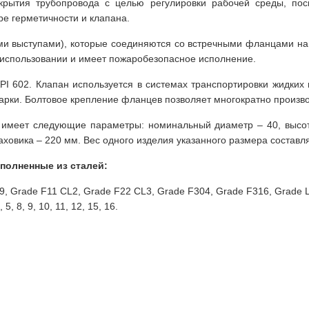
крытия трубопровода с целью регулировки рабочей среды, пос
ре герметичности и клапана.
и выступами), которые соединяются со встречными фланцами на 
 использовании и имеет пожаробезопасное исполнение.
I 602. Клапан используется в системах транспортировки жидких 
рки. Болтовое крепление фланцев позволяет многократно произво
имеет следующие параметры: номинальный диаметр – 40, высот
ховика – 220 мм. Вес одного изделия указанного размера составляе
полненные из сталей:
F9, Grade F11 CL2, Grade F22 CL3, Grade F304, Grade F316, Grade 
, 8, 9, 10, 11, 12, 15, 16.