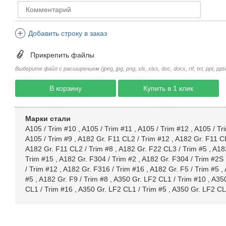
Добавить строку в заказ
Прикрепить файлы
Выберите файл с расширением (jpeg, jpg, png, xls, xlxs, doc, docx, rtf, txt, ppt, pptx, 
В корзину
Купить в 1 клик
Марки стали
A105 / Trim #10
,
A105 / Trim #11
,
A105 / Trim #12
,
A105 / Tr
A105 / Trim #9
,
A182 Gr. F11 CL2 / Trim #12
,
A182 Gr. F11 CL
A182 Gr. F11 CL2 / Trim #8
,
A182 Gr. F22 CL3 / Trim #5
,
A182
Trim #15
,
A182 Gr. F304 / Trim #2
,
A182 Gr. F304 / Trim #2S
/ Trim #12
,
A182 Gr. F316 / Trim #16
,
A182 Gr. F5 / Trim #5
,
#5
,
A182 Gr. F9 / Trim #8
,
A350 Gr. LF2 CL1 / Trim #10
,
A350
CL1 / Trim #16
,
A350 Gr. LF2 CL1 / Trim #5
,
A350 Gr. LF2 CL