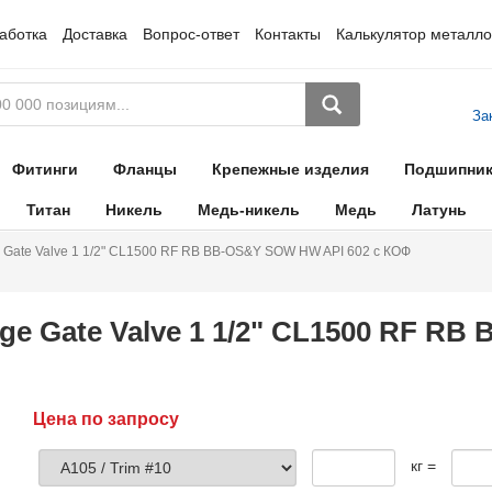
аботка
Доставка
Вопрос-ответ
Контакты
Калькулятор металло
За
Фитинги
Фланцы
Крепежные изделия
Подшипни
Титан
Никель
Медь-никель
Медь
Латунь
 Gate Valve 1 1/2" CL1500 RF RB BB-OS&Y SOW HW API 602 с КОФ
ge Gate Valve 1 1/2" CL1500 RF R
Цена по запросу
кг =