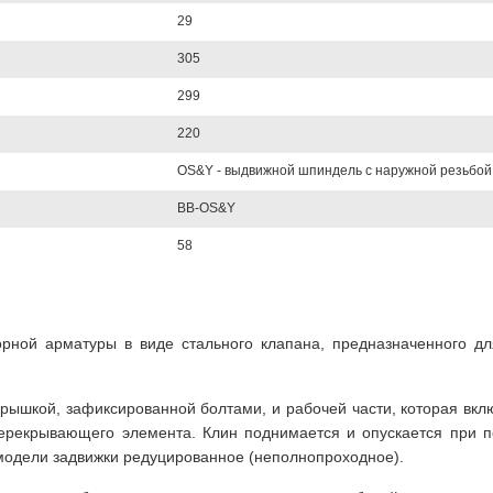
29
305
299
220
OS&Y - выдвижной шпиндель с наружной резьбой
BB-OS&Y
58
порной арматуры в виде стального клапана, предназначенного д
 крышкой, зафиксированной болтами, и рабочей части, которая вк
рекрывающего элемента. Клин поднимается и опускается при п
 модели задвижки редуцированное (неполнопроходное).