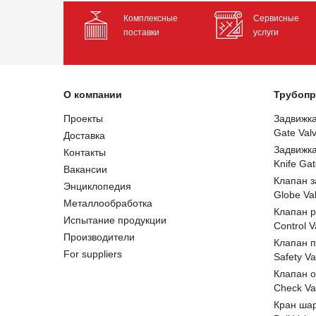
Комплексные
Сервисные
поставки
услуги
О компании
Трубопр
Проекты
Задвижк
Gate Val
Доставка
Задвижк
Контакты
Knife Gat
Вакансии
Клапан 
Энциклопедия
Globe Va
Металлообработка
Клапан 
Испытание продукции
Control V
Производители
Клапан 
For suppliers
Safety Va
Клапан 
Check Va
Кран ша