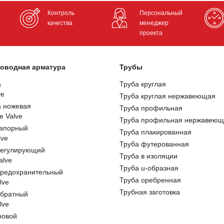
Контроль
Персональный
качества
менеджер
проекта
оводная арматура
Трубы
а
Труба круглая
ve
Труба круглая нержавеющая
а ножевая
Труба профильная
e Valve
Труба профильная нержавеющ
запорный
Труба плакированная
lve
Труба футерованная
регулирующий
Труба в изоляции
alve
Труба u-образная
предохранительный
Труба оребренная
lve
Трубная заготовка
обратный
lve
ровой