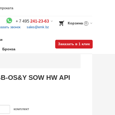
проката
+
7 495
241-23-63
Корзина
0
казать звонок
sales@emk.bz
Воспользуйтесь каталогом, положите товар в корзину и оформите заказ.
ки
Заказать в 1 клик
Бронза
B BB-OS&Y SOW HW API
комплект