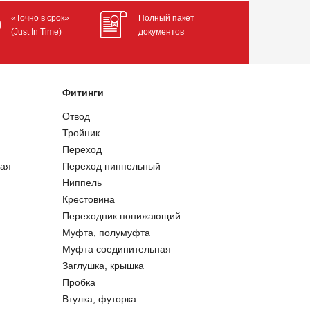
«Точно в срок»
Полный пакет
(Just In Time)
документов
Фитинги
Отвод
Тройник
Переход
ая
Переход ниппельный
Ниппель
Крестовина
Переходник понижающий
Муфта, полумуфта
Муфта соединительная
Заглушка, крышка
Пробка
Втулка, футорка