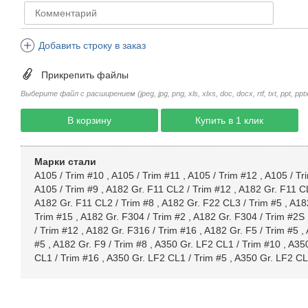
Добавить строку в заказ
Прикрепить файлы
Выберите файл с расширением (jpeg, jpg, png, xls, xlxs, doc, docx, rtf, txt, ppt, pptx, 
В корзину
Купить в 1 клик
Марки стали
A105 / Trim #10
,
A105 / Trim #11
,
A105 / Trim #12
,
A105 / Tr
A105 / Trim #9
,
A182 Gr. F11 CL2 / Trim #12
,
A182 Gr. F11 CL
A182 Gr. F11 CL2 / Trim #8
,
A182 Gr. F22 CL3 / Trim #5
,
A182
Trim #15
,
A182 Gr. F304 / Trim #2
,
A182 Gr. F304 / Trim #2S
/ Trim #12
,
A182 Gr. F316 / Trim #16
,
A182 Gr. F5 / Trim #5
,
#5
,
A182 Gr. F9 / Trim #8
,
A350 Gr. LF2 CL1 / Trim #10
,
A350
CL1 / Trim #16
,
A350 Gr. LF2 CL1 / Trim #5
,
A350 Gr. LF2 CL