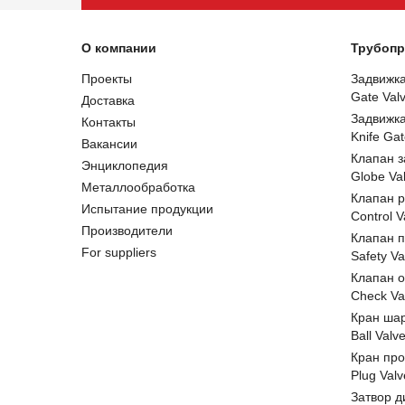
О компании
Трубопр
Проекты
Задвижк
Gate Val
Доставка
Задвижк
Контакты
Knife Gat
Вакансии
Клапан 
Энциклопедия
Globe Va
Металлообработка
Клапан 
Испытание продукции
Control V
Производители
Клапан 
For suppliers
Safety Va
Клапан 
Check Va
Кран ша
Ball Valv
Кран пр
Plug Valv
Затвор д