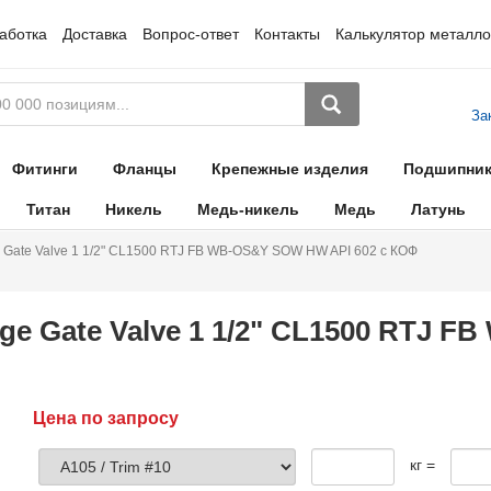
аботка
Доставка
Вопрос-ответ
Контакты
Калькулятор металло
За
Фитинги
Фланцы
Крепежные изделия
Подшипни
Титан
Никель
Медь-никель
Медь
Латунь
 Gate Valve 1 1/2" CL1500 RTJ FB WB-OS&Y SOW HW API 602 с КОФ
ge Gate Valve 1 1/2" CL1500 RTJ 
Цена по запросу
кг =