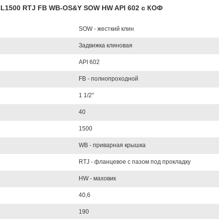
" CL1500 RTJ FB WB-OS&Y SOW HW API 602 с КОФ
SOW - жесткий клин
Задвижка клиновая
API 602
FB - полнопроходной
1 1/2"
40
1500
WB - приварная крышка
RTJ - фланцевое с пазом под прокладку
HW - маховик
40,6
190