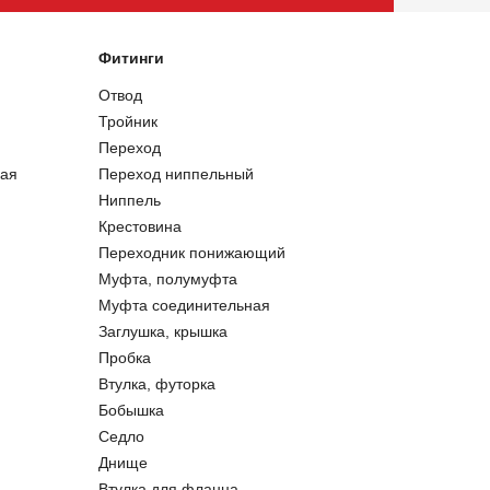
Фитинги
Отвод
Тройник
Переход
ая
Переход ниппельный
Ниппель
Крестовина
Переходник понижающий
Муфта, полумуфта
Муфта соединительная
Заглушка, крышка
Пробка
Втулка, футорка
Бобышка
Седло
Днище
Втулка для фланца