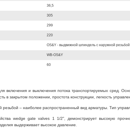
36,5
305
299
220
OS&Y - выдвижной шпиндель с наружной резьбой
WB-OS&Y
60
для включения и выключения потока транспортируемых сред. Осн
ь в закрытом положении, простота конструкции, легкость управле
й резьбой – наиболее распространенный вид арматуры. Тип управл
ства wedge gate valves 1 1/2", демонстрирует высокую прочно
изделия выдерживает высокое давление.