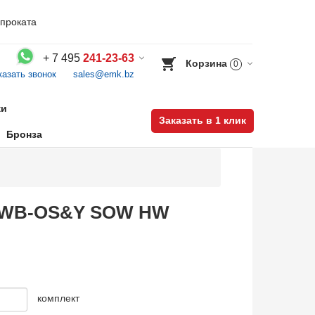
проката
+
7 495
241-23-63
Корзина
0
казать звонок
sales@emk.bz
Воспользуйтесь каталогом, положите товар в корзину и оформите заказ.
ки
Заказать в 1 клик
Бронза
FB WB-OS&Y SOW HW
комплект