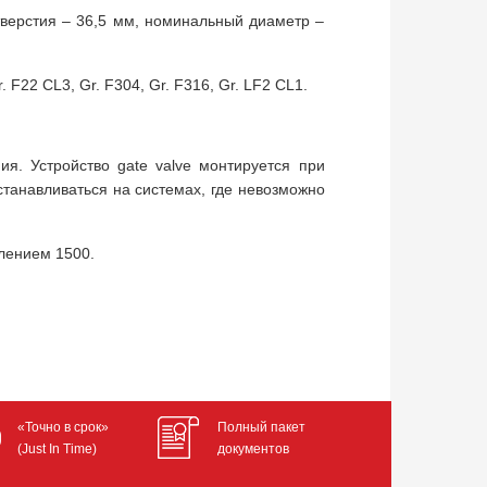
тверстия – 36,5 мм, номинальный диаметр –
. F22 CL3, Gr. F304, Gr. F316, Gr. LF2 CL1.
я. Устройство gate valve монтируется при
анавливаться на системах, где невозможно
лением 1500.
«Точно в срок»
Полный пакет
(Just In Time)
документов