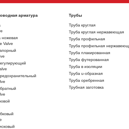
оводная арматура
Трубы
а
Труба круглая
ve
Труба круглая нержавеющая
а ножевая
Труба профильная
e Valve
Труба профильная нержавеющ
запорный
Труба плакированная
lve
Труба футерованная
регулирующий
Труба в изоляции
alve
Труба u-образная
предохранительный
Труба оребренная
lve
Трубная заготовка
обратный
lve
ровой
e
обковый
e
исковый