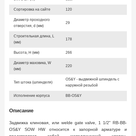
Сортировка на сайте
120
Диаметр проходного
29
отверстия, d (мм)
Строительная длина, L
178
(мм)
Высота, Н (мм)
266
Диаметр маховика, W
220
(мм)
OS&Y - выдвижной шпиндель с
Тип штока (шпинделя)
наружной резьбой
Исполнение корпуса
BB-OS&Y
Описание
Задвижка клиновая, или welde gate valve, 1 1/2" RB-BB-
OS&Y SOW HW относится к запорной арматуре и