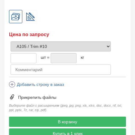
Цена по запросу
шт =
кг
Добавить строку в заказ
Прикрепить файлы
Выберите файл с расширением (jpeg, jpg, png, xls, xlxs, doc, docx, rtf, txt,
ppt, pptx, 7z, rar, zip, pdf).
В корзину
Купить в 1 клик