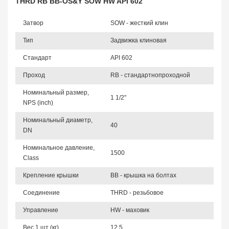
THRD RB BB-OS&Y SOW HW API 602
Затвор
SOW - жесткий клин
Тип
Задвижка клиновая
Стандарт
API 602
Проход
RB - стандартнопроходной
Номинальный размер,
1 1/2"
NPS (inch)
Номинальный диаметр,
40
DN
Номинальное давление,
1500
Class
Крепление крышки
BB - крышка на болтах
Соединение
THRD - резьбовое
Управление
HW - маховик
Вес 1 шт (кг)
12,5