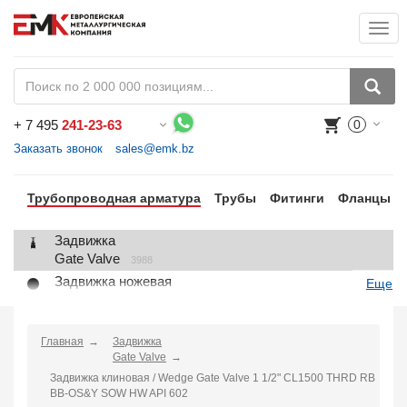
Togg
+
7 495
241-23-63
0
Воспользуйтесь каталогом, положите товар в корзину и оформите заказ.
Заказать звонок
sales@emk.bz
Трубопроводная арматура
Трубы
Фитинги
Фланцы
Задвижка
Gate Valve
3988
Задвижка ножевая
Еще
Knife Gate Valve
1
Клапан запорный
Globe Valve
Главная
Задвижка
2191
Gate Valve
Клапан регулирующий
Задвижка клиновая / Wedge Gate Valve 1 1/2" CL1500 THRD RB
Control Valve
2
BB-OS&Y SOW HW API 602
Клапан предохранительный