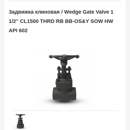
Safety Valve
1
Задвижка клиновая / Wedge Gate Valve 1
Клапан обратный
Check Valve
3704
1/2" CL1500 THRD RB BB-OS&Y SOW HW
Кран шаровой
API 602
Ball Valve
3321
Кран пробковый
Plug Valve
148
Затвор дисковый
Butterfly Valve
1
Фильтр сетчатый
Strainer
1138
Конденсатоотводчик
Steam Trap
4
Компенсатор
Expansion Joint
7
Пламегаситель
Flame Arrester
73
Заказать в 1 клик