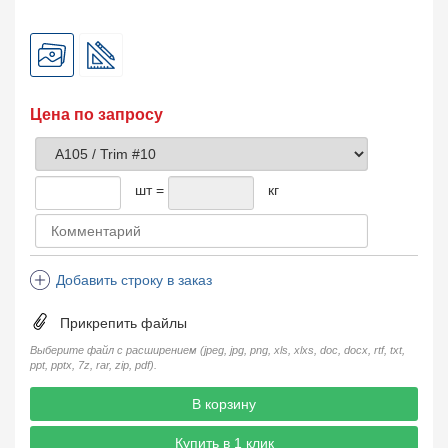
Цена по запросу
шт =
кг
Добавить строку в заказ
Прикрепить файлы
Выберите файл с расширением (jpeg, jpg, png, xls, xlxs, doc, docx, rtf, txt,
ppt, pptx, 7z, rar, zip, pdf).
В корзину
Купить в 1 клик