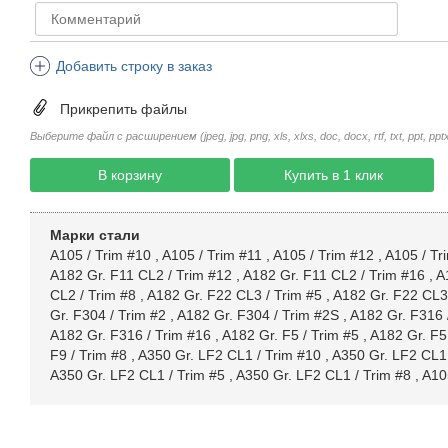
Добавить строку в заказ
Прикрепить файлы
Выберите файл с расширением (jpeg, jpg, png, xls, xlxs, doc, docx, rtf, txt, ppt, pptx, 
В корзину
Купить в 1 клик
Марки стали
A105 / Trim #10
,
A105 / Trim #11
,
A105 / Trim #12
,
A105 / Tr
A182 Gr. F11 CL2 / Trim #12
,
A182 Gr. F11 CL2 / Trim #16
,
A
CL2 / Trim #8
,
A182 Gr. F22 CL3 / Trim #5
,
A182 Gr. F22 CL3 
Gr. F304 / Trim #2
,
A182 Gr. F304 / Trim #2S
,
A182 Gr. F316 
A182 Gr. F316 / Trim #16
,
A182 Gr. F5 / Trim #5
,
A182 Gr. F5
F9 / Trim #8
,
A350 Gr. LF2 CL1 / Trim #10
,
A350 Gr. LF2 CL1 
A350 Gr. LF2 CL1 / Trim #5
,
A350 Gr. LF2 CL1 / Trim #8
,
A10