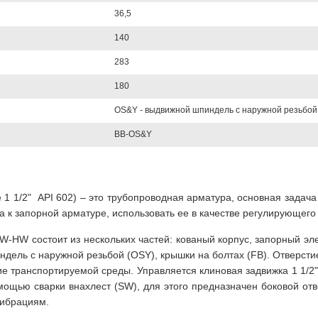
36,5
140
283
180
OS&Y - выдвижной шпиндель с наружной резьбой
BB-OS&Y
ve 1 1/2" API 602) – это трубопроводная арматура, основная задач
а к запорной арматуре, использовать ее в качестве регулирующего
-HW состоит из нескольких частей: кованый корпус, запорный эле
ель с наружной резьбой (OSY), крышки на болтах (FB). Отверсти
ие транспортируемой среды. Управляется клиновая задвижка 1 1/
мощью сварки внахлест (SW), для этого предназначен боковой отв
вибрациям.