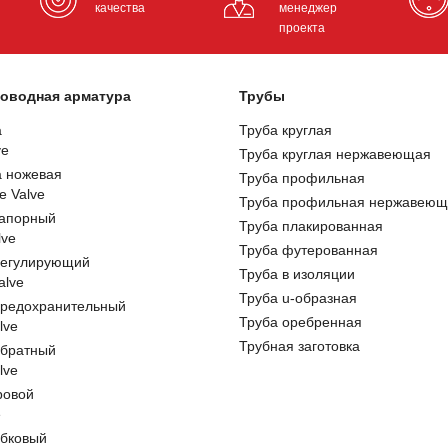
качества
менеджер
проекта
оводная арматура
Трубы
а
Труба круглая
ve
Труба круглая нержавеющая
а ножевая
Труба профильная
e Valve
Труба профильная нержавеющ
запорный
Труба плакированная
lve
Труба футерованная
регулирующий
Труба в изоляции
alve
Труба u-образная
предохранительный
Труба оребренная
lve
Трубная заготовка
обратный
lve
ровой
e
обковый