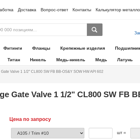
аботка
Доставка
Вопрос-ответ
Контакты
Калькулятор металло
За
Фитинги
Фланцы
Крепежные изделия
Подшипни
Титан
Никель
Медь-никель
Медь
Латунь
 Gate Valve 1 1/2" CL800 SW FB BB-OS&Y SOW HW API 602
ge Gate Valve 1 1/2" CL800 SW FB
Цена по запросу
шт =