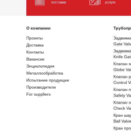
поставки
услуги
О компании
Трубопр
Проекты
Задвижк
Gate Val
Доставка
Задвижк
Контакты
Knife Gat
Вакансии
Клапан 
Энциклопедия
Globe Va
Металлообработка
Клапан 
Испытание продукции
Control V
Производители
Клапан 
For suppliers
Safety Va
Клапан 
Check Va
Кран ша
Ball Valv
Кран пр