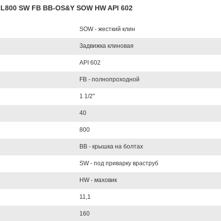
 CL800 SW FB BB-OS&Y SOW HW API 602
SOW - жесткий клин
Задвижка клиновая
API 602
FB - полнопроходной
1 1/2"
40
800
BB - крышка на болтах
SW - под приварку враструб
HW - маховик
11,1
160