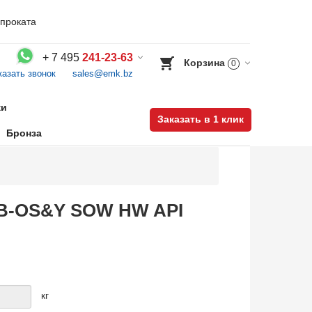
проката
+
7 495
241-23-63
Корзина
0
казать звонок
sales@emk.bz
Воспользуйтесь каталогом, положите товар в корзину и оформите заказ.
ки
Заказать в 1 клик
Бронза
 BB-OS&Y SOW HW API
кг