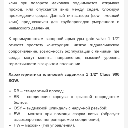
клин при повороте маховика поднимается, открывая
проход, или опускается вниз между седел, блокируя
прохождение среды. Данный тип затвора (sow - жесткий
клин) предназначен для трубопроводов умеренного и
невысокого давления.
К преимуществам запорной арматуры gate valve 1 1/2"
относят простоту конструкции, низкое гидравлическое
сопротивление, возможность эксплуатации с линиями, где
среды могут менять направление, высокий уровень
герметичности в закрытом положении.
Характеристики клиновой задвижки 1 1/2" Class 900
SOW:
RB – стандартный проход;
BB – соединение корпуса с крышкой посредством
болтов;
OSY – выдвижной шпиндель с наружной резьбой;
BW – монтаж при помощи сварки встык (образует
высокопрочное непроницаемое соединение);
HW – маховик (тип управления).