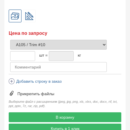
Цена по запросу
шт =
кг
Добавить строку в заказ
Прикрепить файлы
Выберите файл с расширением (jpeg, jpg, png, xls, xlxs, doc, docx, rtf, txt,
ppt, pptx, 7z, rar, zip, pdf).
В корзину
Купить в 1 клик