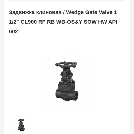
Safety Valve
1
Задвижка клиновая / Wedge Gate Valve 1
Клапан обратный
Check Valve
3704
1/2" CL900 RF RB WB-OS&Y SOW HW API
Кран шаровой
602
Ball Valve
3321
Кран пробковый
Plug Valve
148
Затвор дисковый
Butterfly Valve
1
Фильтр сетчатый
Strainer
1138
Конденсатоотводчик
Steam Trap
4
Компенсатор
Expansion Joint
7
Пламегаситель
Flame Arrester
73
Заказать в 1 клик