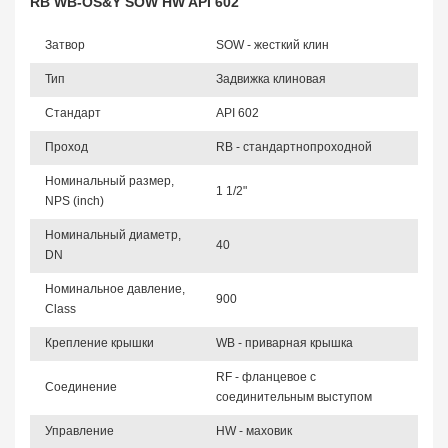
RB WB-OS&Y SOW HW API 602
Затвор
SOW - жесткий клин
Тип
Задвижка клиновая
Стандарт
API 602
Проход
RB - стандартнопроходной
Номинальный размер,
1 1/2"
NPS (inch)
Номинальный диаметр,
40
DN
Номинальное давление,
900
Class
Крепление крышки
WB - приварная крышка
RF - фланцевое с
Соединение
соединительным выступом
Управление
HW - маховик