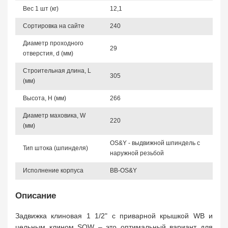
Вес 1 шт (кг)
12,1
Сортировка на сайте
240
Диаметр проходного
29
отверстия, d (мм)
Строительная длина, L
305
(мм)
Высота, Н (мм)
266
Диаметр маховика, W
220
(мм)
OS&Y - выдвижной шпиндель с
Тип штока (шпинделя)
наружной резьбой
Исполнение корпуса
BB-OS&Y
Описание
Задвижка клиновая 1 1/2" с приварной крышкой WB и
цельным клином SOW – это оптимальный вариант для