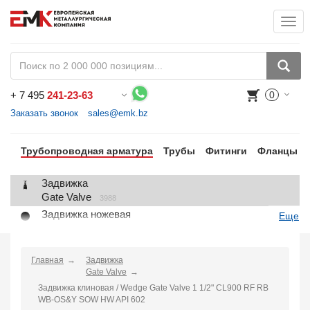
Togg
+
7 495
241-23-63
0
Воспользуйтесь каталогом, положите товар в корзину и оформите заказ.
Заказать звонок
sales@emk.bz
Трубопроводная арматура
Трубы
Фитинги
Фланцы
Задвижка
Gate Valve
3988
Задвижка ножевая
Еще
Knife Gate Valve
1
Клапан запорный
Globe Valve
Главная
Задвижка
2191
Gate Valve
Клапан регулирующий
Задвижка клиновая / Wedge Gate Valve 1 1/2" CL900 RF RB
Control Valve
2
WB-OS&Y SOW HW API 602
Клапан предохранительный