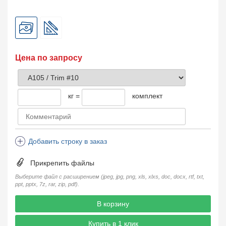
Цена по запросу
кг =
комплект
Добавить строку в заказ
Прикрепить файлы
Выберите файл с расширением (jpeg, jpg, png, xls, xlxs, doc, docx, rtf, txt,
ppt, pptx, 7z, rar, zip, pdf).
В корзину
Купить в 1 клик