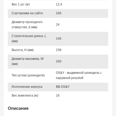
Вес 1 шт (кг)
12,4
Сортировка на сайте
160
Диаметр проходного
24
отверстия, d (мм)
Строительная длина, L
140
(мм)
Высота, Н (мм)
239
Диаметр маховика, W
160
(мм)
OS&Y - выдвижной шпиндель с
Тип штока (шпинделя)
наружной резьбой
Исполнение корпуса
BB-OS&Y
Вес комплекта (кг)
16
Описание