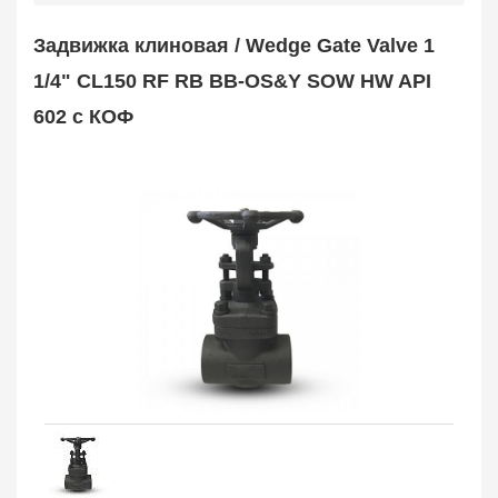
Safety Valve
1
Задвижка клиновая / Wedge Gate Valve 1
Клапан обратный
Check Valve
3704
1/4" CL150 RF RB BB-OS&Y SOW HW API
Кран шаровой
602 с КОФ
Ball Valve
3321
Кран пробковый
Plug Valve
148
Затвор дисковый
Butterfly Valve
1
Фильтр сетчатый
Strainer
1138
Конденсатоотводчик
Steam Trap
4
Компенсатор
Expansion Joint
7
Пламегаситель
Flame Arrester
73
Заказать в 1 клик