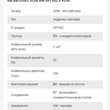
RB BB-OS&Y SOW HW API 602 с КОФ
Затвор
SOW - жесткий клин
Тип
Задвижка клиновая
Стандарт
API 602
Проход
RB - стандартнопроходной
Номинальный размер,
1 1/4"
NPS (inch)
Номинальный диаметр,
32
DN
Номинальное давление,
150
Class
Крепление крышки
BB - крышка на болтах
RF - фланцевое с
Соединение
соединительным выступом
Управление
HW - маховик