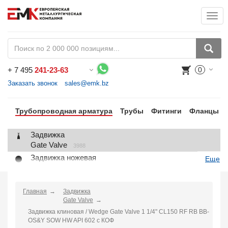
Togg
+
7 495
241-23-63
0
Воспользуйтесь каталогом, положите товар в корзину и оформите заказ.
Заказать звонок
sales@emk.bz
Трубопроводная арматура
Трубы
Фитинги
Фланцы
Задвижка
Gate Valve
3988
Задвижка ножевая
Еще
Knife Gate Valve
1
Клапан запорный
Globe Valve
Главная
Задвижка
2191
Gate Valve
Клапан регулирующий
Задвижка клиновая / Wedge Gate Valve 1 1/4" CL150 RF RB BB-
Control Valve
2
OS&Y SOW HW API 602 с КОФ
Клапан предохранительный