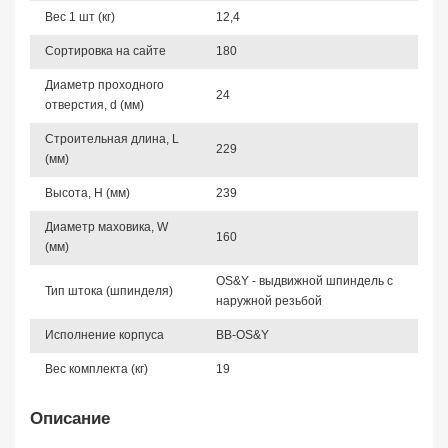
Вес 1 шт (кг)
12,4
Сортировка на сайте
180
Диаметр проходного
24
отверстия, d (мм)
Строительная длина, L
229
(мм)
Высота, Н (мм)
239
Диаметр маховика, W
160
(мм)
OS&Y - выдвижной шпиндель с
Тип штока (шпинделя)
наружной резьбой
Исполнение корпуса
BB-OS&Y
Вес комплекта (кг)
19
Описание