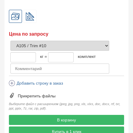
Цена по запросу
кг =
комплект
Добавить строку в заказ
Прикрепить файлы
Выберите файл с расширением (jpeg, jpg, png, xls, xlxs, doc, docx, rtf, txt,
ppt, pptx, 7z, rar, zip, pdf).
В корзину
Купить в 1 клик