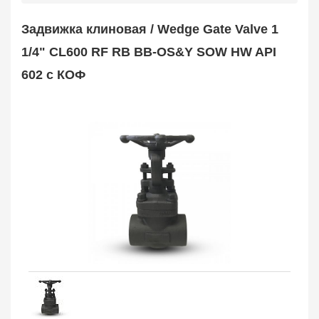
Safety Valve
1
Задвижка клиновая / Wedge Gate Valve 1
Клапан обратный
Check Valve
3704
1/4" CL600 RF RB BB-OS&Y SOW HW API
Кран шаровой
602 с КОФ
Ball Valve
3321
Кран пробковый
Plug Valve
148
Затвор дисковый
Butterfly Valve
1
Фильтр сетчатый
Strainer
1138
Конденсатоотводчик
Steam Trap
4
Компенсатор
Expansion Joint
7
Пламегаситель
Flame Arrester
73
Заказать в 1 клик