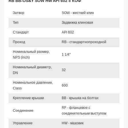
RB BB-OS&Y SOW HW API 602 с КОФ
Затвор
SOW - жесткий клин
Тип
Задвижка клиновая
Стандарт
API 602
Проход
RB - стандартнопроходной
Номинальный размер,
1 1/4"
NPS (inch)
Номинальный диаметр,
32
DN
Номинальное давление,
600
Class
Крепление крышки
BB - крышка на болтах
RF - фланцевое с
Соединение
соединительным выступом
Управление
HW - маховик