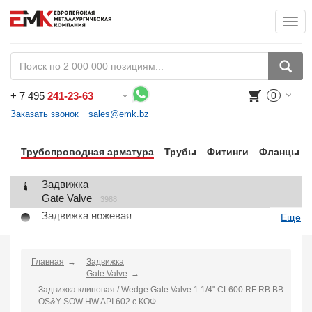
Togg
+
7 495
241-23-63
0
Воспользуйтесь каталогом, положите товар в корзину и оформите заказ.
Заказать звонок
sales@emk.bz
Трубопроводная арматура
Трубы
Фитинги
Фланцы
Задвижка
Gate Valve
3988
Задвижка ножевая
Еще
Knife Gate Valve
1
Клапан запорный
Globe Valve
Главная
Задвижка
2191
Gate Valve
Клапан регулирующий
Задвижка клиновая / Wedge Gate Valve 1 1/4" CL600 RF RB BB-
Control Valve
2
OS&Y SOW HW API 602 с КОФ
Клапан предохранительный