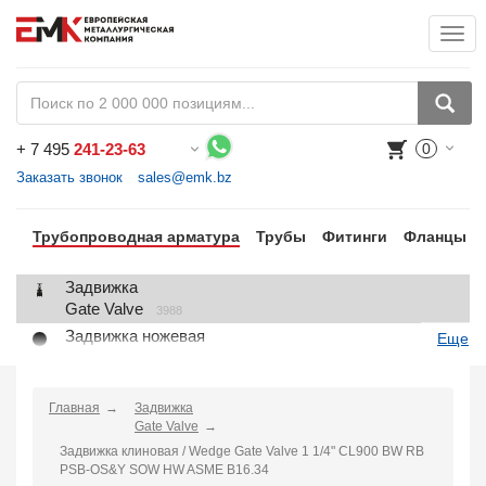
Togg
+
7 495
241-23-63
0
Воспользуйтесь каталогом, положите товар в корзину и оформите заказ.
Заказать звонок
sales@emk.bz
Трубопроводная арматура
Трубы
Фитинги
Фланцы
Задвижка
Gate Valve
3988
Задвижка ножевая
Еще
Knife Gate Valve
1
Клапан запорный
Globe Valve
Главная
Задвижка
2191
Gate Valve
Клапан регулирующий
Задвижка клиновая / Wedge Gate Valve 1 1/4" CL900 BW RB
Control Valve
2
PSB-OS&Y SOW HW ASME B16.34
Клапан предохранительный