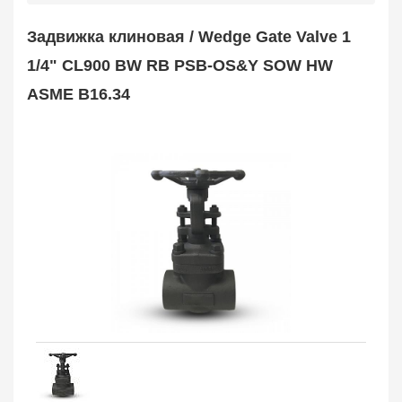
Safety Valve
1
Задвижка клиновая / Wedge Gate Valve 1
Клапан обратный
Check Valve
3704
1/4" CL900 BW RB PSB-OS&Y SOW HW
Кран шаровой
ASME B16.34
Ball Valve
3321
Кран пробковый
Plug Valve
148
Затвор дисковый
Butterfly Valve
1
Фильтр сетчатый
Strainer
1138
Конденсатоотводчик
Steam Trap
4
Компенсатор
Expansion Joint
7
Пламегаситель
Flame Arrester
73
Заказать в 1 клик