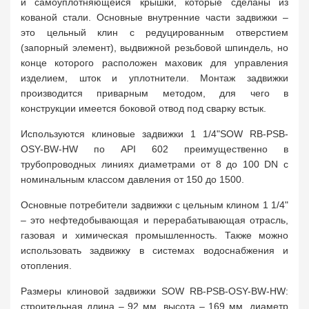
и самоуплотняющейся крышки, которые сделаны из
кованой стали. Основные внутренние части задвижки –
это цельный клин с редуцированным отверстием
(запорный элемент), выдвижной резьбовой шпиндель, но
конце которого расположен маховик для управления
изделием, шток и уплотнители. Монтаж задвижки
производится приварным методом, для чего в
конструкции имеется боковой отвод под сварку встык.
Используются клиновые задвижки 1 1/4"SOW RB-PSB-
OSY-BW-HW по API 602 преимущественно в
трубопроводных линиях диаметрами от 8 до 100 DN с
номинальным классом давления от 150 до 1500.
Основные потребители задвижки с цельным клином 1 1/4"
– это нефтедобывающая и перерабатывающая отрасль,
газовая и химическая промышленность. Также можно
использовать задвижку в системах водоснабжения и
отопления.
Размеры клиновой задвижки SOW RB-PSB-OSY-BW-HW:
строительная длина – 92 мм, высота – 169 мм, диаметр