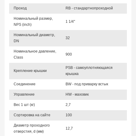
Проход
RB - стандартнопроходной
Номинальный размер,
1 1/4"
NPS (inch)
Номинальный диаметр,
32
DN
Номинальное давление,
900
Class
PSB - самоуплотняющаяся
Крепление крышки
крышка
Соединение
BW - под приварку встык
Управление
HW - маховик
Вес 1 шт (кг)
2,7
Сортировка на сайте
100
Диаметр проходного
12,7
отверстия, d (мм)