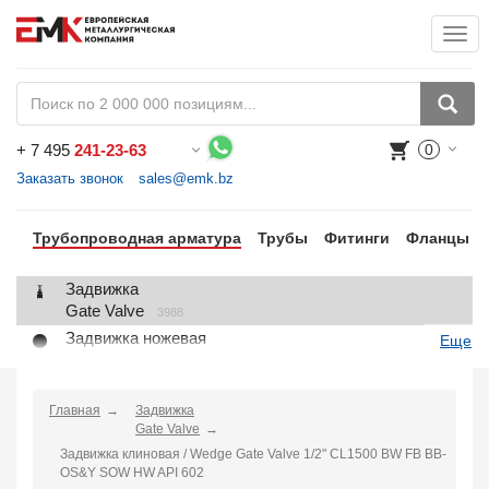
Togg
+
7 495
241-23-63
0
Воспользуйтесь каталогом, положите товар в корзину и оформите заказ.
Заказать звонок
sales@emk.bz
Трубопроводная арматура
Трубы
Фитинги
Фланцы
Задвижка
Gate Valve
3988
Задвижка ножевая
Еще
Knife Gate Valve
1
Клапан запорный
Globe Valve
Главная
Задвижка
2191
Gate Valve
Клапан регулирующий
Задвижка клиновая / Wedge Gate Valve 1/2" CL1500 BW FB BB-
Control Valve
2
OS&Y SOW HW API 602
Клапан предохранительный