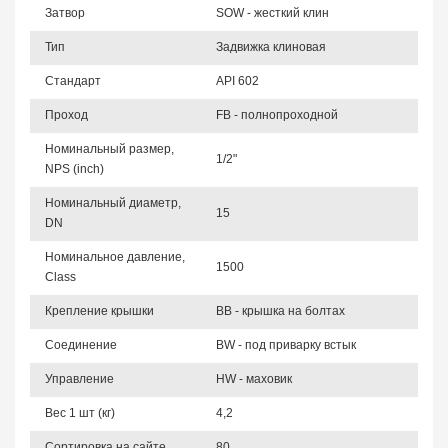
Затвор
SOW - жесткий клин
Тип
Задвижка клиновая
Стандарт
API 602
Проход
FB - полнопроходной
Номинальный размер,
1/2"
NPS (inch)
Номинальный диаметр,
15
DN
Номинальное давление,
1500
Class
Крепление крышки
BB - крышка на болтах
Соединение
BW - под приварку встык
Управление
HW - маховик
Вес 1 шт (кг)
4,2
Сортировка на сайте
80