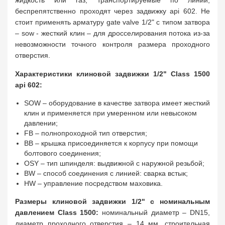
жидкость или газ, транспортируемые по линии,
беспрепятственно проходят через задвижку api 602. Не
стоит применять арматуру gate valve 1/2" с типом затвора
– sow - жесткий клин – для дросселирования потока из-за
невозможности точного контроля размера проходного
отверстия.
Характеристики клиновой задвижки 1/2" Class 1500
api 602:
SOW – оборудование в качестве затвора имеет жесткий
клин и применяется при умеренном или невысоком
давлении;
FB – полнопроходной тип отверстия;
BB – крышка присоединяется к корпусу при помощи
болтового соединения;
OSY – тип шпинделя: выдвижной с наружной резьбой;
BW – способ соединения с линией: сварка встык;
HW – управление посредством маховика.
Размеры клиновой задвижки 1/2" с номинальным
давлением Class 1500:
номинальный диаметр – DN15,
диаметр проходного отверстия – 14 мм, строительная