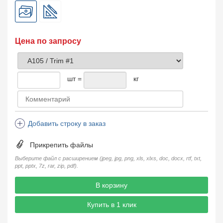
Цена по запросу
шт =
кг
Добавить строку в заказ
Прикрепить файлы
Выберите файл с расширением (jpeg, jpg, png, xls, xlxs, doc, docx, rtf, txt,
ppt, pptx, 7z, rar, zip, pdf).
В корзину
Купить в 1 клик