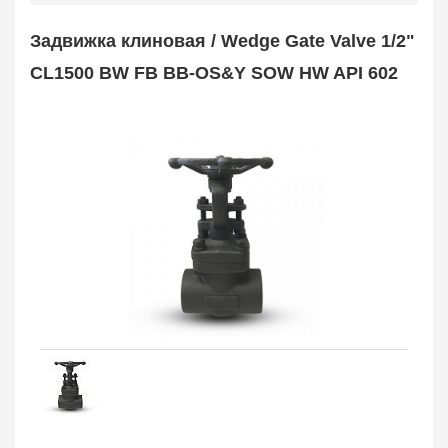
Safety Valve
1
Задвижка клиновая / Wedge Gate Valve 1/2"
Клапан обратный
Check Valve
3704
CL1500 BW FB BB-OS&Y SOW HW API 602
Кран шаровой
Ball Valve
3321
Кран пробковый
Plug Valve
148
Затвор дисковый
Butterfly Valve
1
Фильтр сетчатый
Strainer
1138
Конденсатоотводчик
Steam Trap
4
Компенсатор
Expansion Joint
7
Пламегаситель
Flame Arrester
73
Заказать в 1 клик