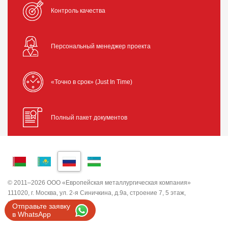
Контроль качества
Персональный менеджер проекта
«Точно в срок» (Just In Time)
Полный пакет документов
© 2011–2026 ООО «Европейская металлургическая компания»
111020, г. Москва, ул. 2-я Синичкина, д.9а, строение 7, 5 этаж,
помещение I, комната 5
Отправьте заявку
ИНН 7743820503 ООО "ЕМК"
в WhatsApp