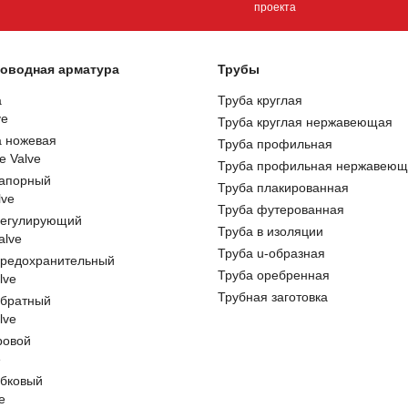
проекта
оводная арматура
Трубы
а
Труба круглая
ve
Труба круглая нержавеющая
а ножевая
Труба профильная
e Valve
Труба профильная нержавеющ
запорный
Труба плакированная
lve
Труба футерованная
регулирующий
Труба в изоляции
alve
Труба u-образная
предохранительный
Труба оребренная
lve
Трубная заготовка
обратный
lve
ровой
e
обковый
e