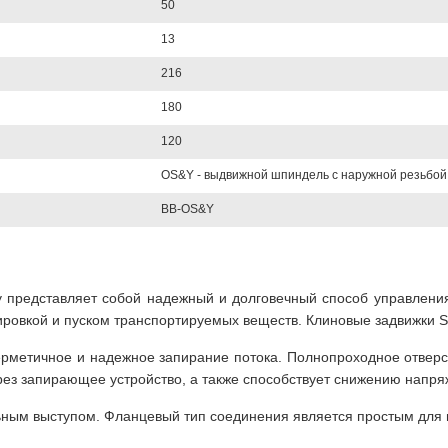
50
13
216
180
120
OS&Y - выдвижной шпиндель с наружной резьбой
BB-OS&Y
s&y представляет собой надежный и долговечный способ управлени
кировкой и пуском транспортируемых веществ. Клиновые задвижки 
 герметичное и надежное запирание потока. Полнопроходное отвер
ез запирающее устройство, а также способствует снижению напряж
льным выступом. Фланцевый тип соединения является простым для 