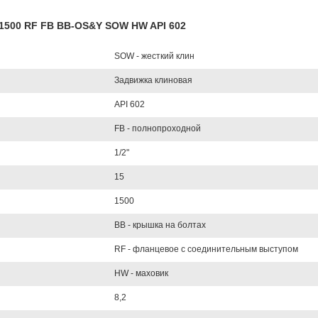
L1500 RF FB BB-OS&Y SOW HW API 602
SOW - жесткий клин
Задвижка клиновая
API 602
FB - полнопроходной
1/2"
15
1500
BB - крышка на болтах
RF - фланцевое с соединительным выступом
HW - маховик
8,2