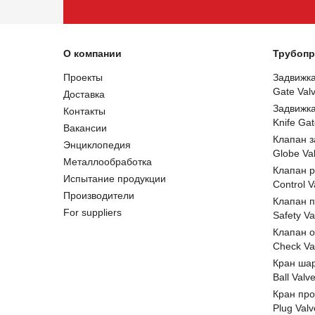
О компании
Трубопр
Проекты
Задвижк
Gate Val
Доставка
Задвижк
Контакты
Knife Gat
Вакансии
Клапан 
Энциклопедия
Globe Va
Металлообработка
Клапан 
Испытание продукции
Control V
Производители
Клапан 
For suppliers
Safety Va
Клапан 
Check Va
Кран ша
Ball Valv
Кран пр
Plug Valv