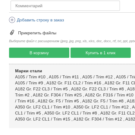
Добавить строку в заказ
Прикрепить файлы
Выберите файл с расширением (jpeg, jpg, png, xls, xlxs, doc, docx, rtf, txt, ppt, pptx, 
В корзину
Купить в 1 клик
Марки стали
A105 / Trim #10
,
A105 / Trim #11
,
A105 / Trim #12
,
A105 / Tr
A105 / Trim #9
,
A182 Gr. F11 CL2 / Trim #16
,
A182 Gr. F11 CL
A182 Gr. F22 CL3 / Trim #5
,
A182 Gr. F22 CL3 / Trim #8
,
A18
Trim #2
,
A182 Gr. F304 / Trim #2S
,
A182 Gr. F316 / Trim #10
/ Trim #16
,
A182 Gr. F5 / Trim #5
,
A182 Gr. F5 / Trim #8
,
A182
A350 Gr. LF2 CL1 / Trim #10
,
A350 Gr. LF2 CL1 / Trim #12
,
A
CL1 / Trim #5
,
A350 Gr. LF2 CL1 / Trim #8
,
A182 Gr. F11 CL2 
A350 Gr. LF2 CL1 / Trim #15
,
A182 Gr. F304 / Trim #12
,
A182