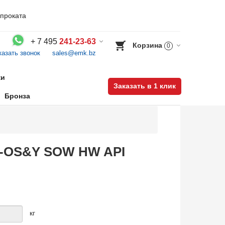
проката
+
7 495
241-23-63
Корзина
0
казать звонок
sales@emk.bz
Воспользуйтесь каталогом, положите товар в корзину и оформите заказ.
ки
Заказать в 1 клик
Бронза
BB-OS&Y SOW HW API
кг