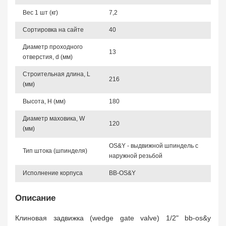
Вес 1 шт (кг)
7,2
Сортировка на сайте
40
Диаметр проходного
13
отверстия, d (мм)
Строительная длина, L
216
(мм)
Высота, Н (мм)
180
Диаметр маховика, W
120
(мм)
OS&Y - выдвижной шпиндель с
Тип штока (шпинделя)
наружной резьбой
Исполнение корпуса
BB-OS&Y
Описание
Клиновая задвижка (wedge gate valve) 1/2" bb-os&y