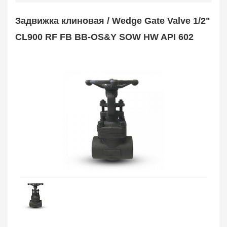
Safety Valve
1
Задвижка клиновая / Wedge Gate Valve 1/2"
Клапан обратный
Check Valve
3704
CL900 RF FB BB-OS&Y SOW HW API 602
Кран шаровой
Ball Valve
3321
Кран пробковый
Plug Valve
148
Затвор дисковый
Butterfly Valve
1
Фильтр сетчатый
Strainer
1138
Конденсатоотводчик
Steam Trap
4
Компенсатор
Expansion Joint
7
Пламегаситель
Flame Arrester
73
Заказать в 1 клик