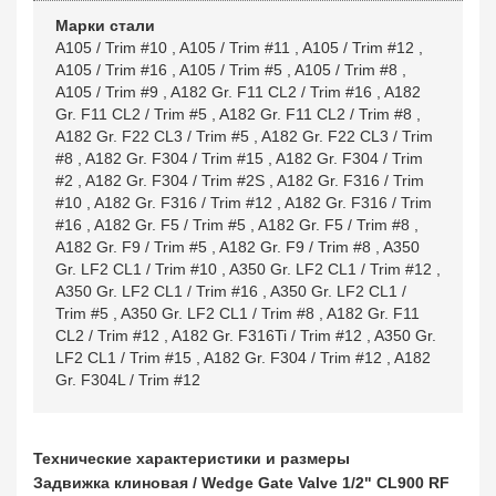
Марки стали
A105 / Trim #10
,
A105 / Trim #11
,
A105 / Trim #12
,
A105 / Trim #16
,
A105 / Trim #5
,
A105 / Trim #8
,
A105 / Trim #9
,
A182 Gr. F11 CL2 / Trim #16
,
A182
Gr. F11 CL2 / Trim #5
,
A182 Gr. F11 CL2 / Trim #8
,
A182 Gr. F22 CL3 / Trim #5
,
A182 Gr. F22 CL3 / Trim
#8
,
A182 Gr. F304 / Trim #15
,
A182 Gr. F304 / Trim
#2
,
A182 Gr. F304 / Trim #2S
,
A182 Gr. F316 / Trim
#10
,
A182 Gr. F316 / Trim #12
,
A182 Gr. F316 / Trim
#16
,
A182 Gr. F5 / Trim #5
,
A182 Gr. F5 / Trim #8
,
A182 Gr. F9 / Trim #5
,
A182 Gr. F9 / Trim #8
,
A350
Gr. LF2 CL1 / Trim #10
,
A350 Gr. LF2 CL1 / Trim #12
,
A350 Gr. LF2 CL1 / Trim #16
,
A350 Gr. LF2 CL1 /
Trim #5
,
A350 Gr. LF2 CL1 / Trim #8
,
A182 Gr. F11
CL2 / Trim #12
,
A182 Gr. F316Ti / Trim #12
,
A350 Gr.
LF2 CL1 / Trim #15
,
A182 Gr. F304 / Trim #12
,
A182
Gr. F304L / Trim #12
Технические характеристики и размеры
Задвижка клиновая / Wedge Gate Valve 1/2" CL900 RF