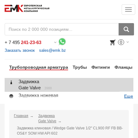
Togg
+
7 495
241-23-63
0
Воспользуйтесь каталогом, положите товар в корзину и оформите заказ.
Заказать звонок
sales@emk.bz
Трубопроводная арматура
Трубы
Фитинги
Фланцы
Задвижка
Gate Valve
3988
Задвижка ножевая
Еще
Knife Gate Valve
1
Клапан запорный
Globe Valve
Главная
Задвижка
2191
Gate Valve
Клапан регулирующий
Задвижка клиновая / Wedge Gate Valve 1/2" CL900 RF FB BB-
Control Valve
2
OS&Y SOW HW API 602
Клапан предохранительный