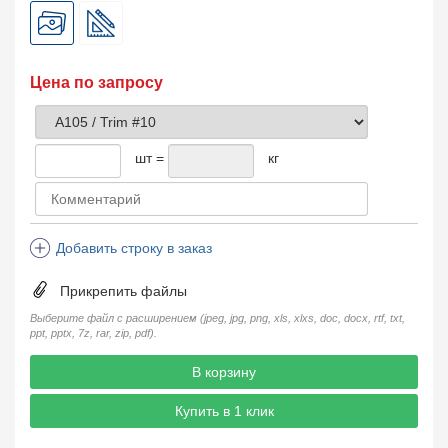
Цена по запросу
шт =
кг
Добавить строку в заказ
Прикрепить файлы
Выберите файл с расширением (jpeg, jpg, png, xls, xlxs, doc, docx, rtf, txt,
ppt, pptx, 7z, rar, zip, pdf).
В корзину
Купить в 1 клик