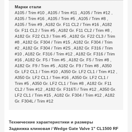
Марки стали
A105 / Trim #10
,
A105 / Trim #11
,
A105 / Trim #12
,
A105 / Trim #16
,
A105 / Trim #5
,
A105 / Trim #8
,
A105 / Trim #9
,
A182 Gr. F11 CL2 / Trim #16
,
A182
Gr. F11 CL2 / Trim #5
,
A182 Gr. F11 CL2 / Trim #8
,
A182 Gr. F22 CL3 / Trim #5
,
A182 Gr. F22 CL3 / Trim
#8
,
A182 Gr. F304 / Trim #15
,
A182 Gr. F304 / Trim
#2
,
A182 Gr. F304 / Trim #2S
,
A182 Gr. F316 / Trim
#10
,
A182 Gr. F316 / Trim #12
,
A182 Gr. F316 / Trim
#16
,
A182 Gr. F5 / Trim #5
,
A182 Gr. F5 / Trim #8
,
A182 Gr. F9 / Trim #5
,
A182 Gr. F9 / Trim #8
,
A350
Gr. LF2 CL1 / Trim #10
,
A350 Gr. LF2 CL1 / Trim #12
,
A350 Gr. LF2 CL1 / Trim #16
,
A350 Gr. LF2 CL1 /
Trim #5
,
A350 Gr. LF2 CL1 / Trim #8
,
A182 Gr. F11
CL2 / Trim #12
,
A182 Gr. F316Ti / Trim #12
,
A350 Gr.
LF2 CL1 / Trim #15
,
A182 Gr. F304 / Trim #12
,
A182
Gr. F304L / Trim #12
Технические характеристики и размеры
Задвижка клиновая / Wedge Gate Valve 1" CL1500 RF