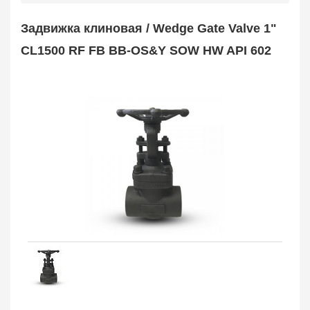
Safety Valve
1
Задвижка клиновая / Wedge Gate Valve 1"
Клапан обратный
Check Valve
3704
CL1500 RF FB BB-OS&Y SOW HW API 602
Кран шаровой
Ball Valve
3321
Кран пробковый
Plug Valve
148
Затвор дисковый
Butterfly Valve
1
Фильтр сетчатый
Strainer
1138
Конденсатоотводчик
Steam Trap
4
Компенсатор
Expansion Joint
7
Пламегаситель
Flame Arrester
73
Заказать в 1 клик