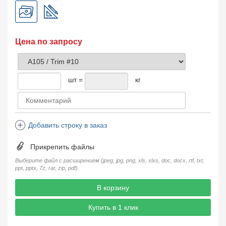
Цена по запросу
шт =
кг
Добавить строку в заказ
Прикрепить файлы
Выберите файл с расширением (jpeg, jpg, png, xls, xlxs, doc, docx, rtf, txt,
ppt, pptx, 7z, rar, zip, pdf).
В корзину
Купить в 1 клик