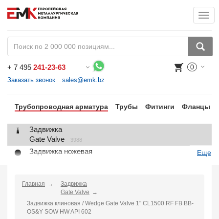
Togg
+
7 495
241-23-63
0
Воспользуйтесь каталогом, положите товар в корзину и оформите заказ.
Заказать звонок
sales@emk.bz
Трубопроводная арматура
Трубы
Фитинги
Фланцы
Задвижка
Gate Valve
3988
Задвижка ножевая
Еще
Knife Gate Valve
1
Клапан запорный
Globe Valve
Главная
Задвижка
2191
Gate Valve
Клапан регулирующий
Задвижка клиновая / Wedge Gate Valve 1" CL1500 RF FB BB-
Control Valve
2
OS&Y SOW HW API 602
Клапан предохранительный