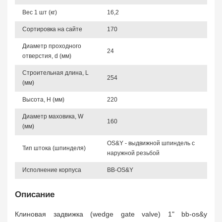
Вес 1 шт (кг)
16,2
Сортировка на сайте
170
Диаметр проходного
24
отверстия, d (мм)
Строительная длина, L
254
(мм)
Высота, Н (мм)
220
Диаметр маховика, W
160
(мм)
OS&Y - выдвижной шпиндель с
Тип штока (шпинделя)
наружной резьбой
Исполнение корпуса
BB-OS&Y
Описание
Клиновая задвижка (wedge gate valve) 1" bb-os&y