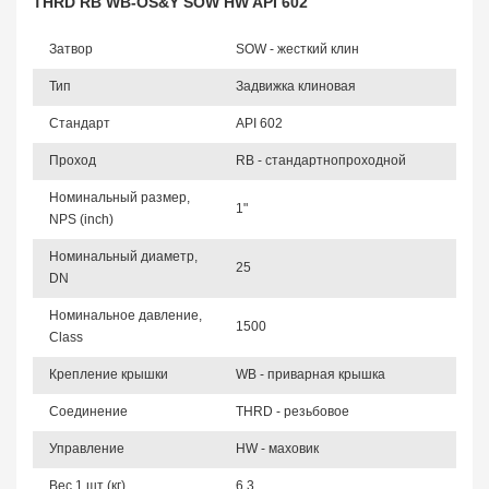
THRD RB WB-OS&Y SOW HW API 602
Затвор
SOW - жесткий клин
Тип
Задвижка клиновая
Стандарт
API 602
Проход
RB - стандартнопроходной
Номинальный размер,
1"
NPS (inch)
Номинальный диаметр,
25
DN
Номинальное давление,
1500
Class
Крепление крышки
WB - приварная крышка
Соединение
THRD - резьбовое
Управление
HW - маховик
Вес 1 шт (кг)
6,3