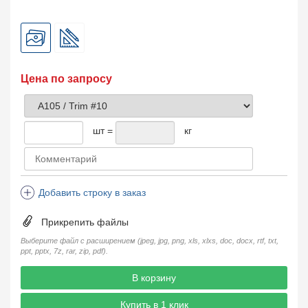
Цена по запросу
шт =
кг
Добавить строку в заказ
Прикрепить файлы
Выберите файл с расширением (jpeg, jpg, png, xls, xlxs, doc, docx, rtf, txt,
ppt, pptx, 7z, rar, zip, pdf).
В корзину
Купить в 1 клик