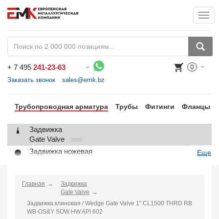
Togg
+
7 495
241-23-63
0
Воспользуйтесь каталогом, положите товар в корзину и оформите заказ.
Заказать звонок
sales@emk.bz
Трубопроводная арматура
Трубы
Фитинги
Фланцы
Задвижка
Gate Valve
3988
Задвижка ножевая
Еще
Knife Gate Valve
1
Клапан запорный
Globe Valve
Главная
Задвижка
2191
Gate Valve
Клапан регулирующий
Задвижка клиновая / Wedge Gate Valve 1" CL1500 THRD RB
Control Valve
2
WB-OS&Y SOW HW API 602
Клапан предохранительный