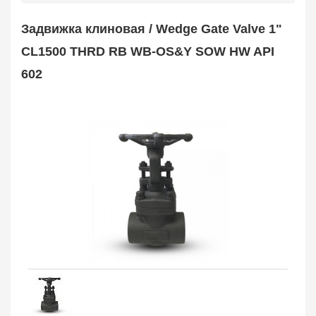
Safety Valve
1
Задвижка клиновая / Wedge Gate Valve 1"
Клапан обратный
Check Valve
3704
CL1500 THRD RB WB-OS&Y SOW HW API
Кран шаровой
602
Ball Valve
3321
Кран пробковый
Plug Valve
148
Затвор дисковый
Butterfly Valve
1
Фильтр сетчатый
Strainer
1138
Конденсатоотводчик
Steam Trap
4
Компенсатор
Expansion Joint
7
Пламегаситель
Flame Arrester
73
Заказать в 1 клик