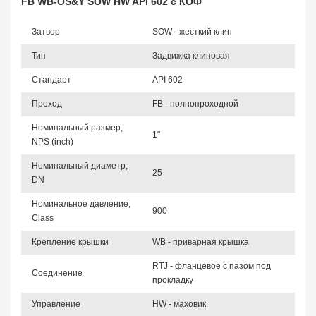
FB WB-OS&Y SOW HW API 602 с КОФ
Затвор
SOW - жесткий клин
Тип
Задвижка клиновая
Стандарт
API 602
Проход
FB - полнопроходной
Номинальный размер,
1"
NPS (inch)
Номинальный диаметр,
25
DN
Номинальное давление,
900
Class
Крепление крышки
WB - приварная крышка
RTJ - фланцевое с пазом под
Соединение
прокладку
Управление
HW - маховик