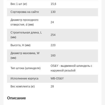
Вес 1 шт (кг)
15,6
Сортировка на сайте
130
Диаметр проходного
24
отверстия, d (мм)
Строительная длина, L
254
(мм)
Высота, Н (мм)
220
Диаметр маховика, W
160
(мм)
OS&Y - выдвижной шпиндель с
Тип штока (шпинделя)
наружной резьбой
Исполнение корпуса
WB-OS&Y
Вес комплекта (кг)
28
Описание