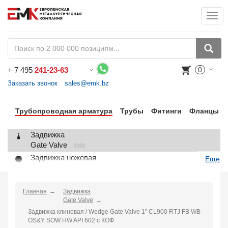
Togg
+
7 495
241-23-63
0
Воспользуйтесь каталогом, положите товар в корзину и оформите заказ.
Заказать звонок
sales@emk.bz
Трубопроводная арматура
Трубы
Фитинги
Фланцы
Задвижка
Gate Valve
3988
Задвижка ножевая
Еще
Knife Gate Valve
1
Клапан запорный
Globe Valve
Главная
Задвижка
2191
Gate Valve
Клапан регулирующий
Задвижка клиновая / Wedge Gate Valve 1" CL900 RTJ FB WB-
Control Valve
2
OS&Y SOW HW API 602 с КОФ
Клапан предохранительный