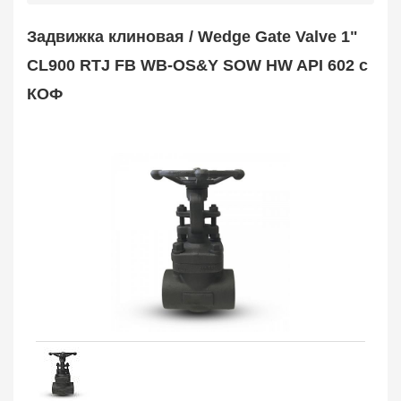
Safety Valve
1
Задвижка клиновая / Wedge Gate Valve 1"
Клапан обратный
Check Valve
3704
CL900 RTJ FB WB-OS&Y SOW HW API 602 с
Кран шаровой
КОФ
Ball Valve
3321
Кран пробковый
Plug Valve
148
Затвор дисковый
Butterfly Valve
1
Фильтр сетчатый
Strainer
1138
Конденсатоотводчик
Steam Trap
4
Компенсатор
Expansion Joint
7
Пламегаситель
Flame Arrester
73
Заказать в 1 клик