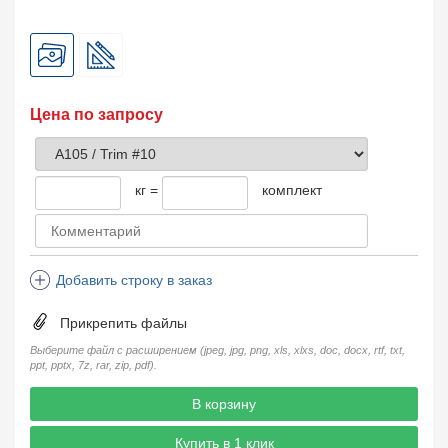
Цена по запросу
кг =
комплект
Добавить строку в заказ
Прикрепить файлы
Выберите файл с расширением (jpeg, jpg, png, xls, xlxs, doc, docx, rtf, txt,
ppt, pptx, 7z, rar, zip, pdf).
В корзину
Купить в 1 клик