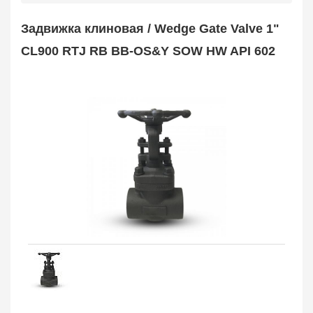
Safety Valve
1
Задвижка клиновая / Wedge Gate Valve 1"
Клапан обратный
Check Valve
3704
CL900 RTJ RB BB-OS&Y SOW HW API 602
Кран шаровой
Ball Valve
3321
Кран пробковый
Plug Valve
148
Затвор дисковый
Butterfly Valve
1
Фильтр сетчатый
Strainer
1138
Конденсатоотводчик
Steam Trap
4
Компенсатор
Expansion Joint
7
Пламегаситель
Flame Arrester
73
Заказать в 1 клик