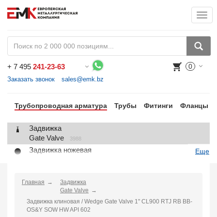
Togg
+
7 495
241-23-63
0
Воспользуйтесь каталогом, положите товар в корзину и оформите заказ.
Заказать звонок
sales@emk.bz
Трубопроводная арматура
Трубы
Фитинги
Фланцы
Задвижка
Gate Valve
3988
Задвижка ножевая
Еще
Knife Gate Valve
1
Клапан запорный
Globe Valve
Главная
Задвижка
2191
Gate Valve
Клапан регулирующий
Задвижка клиновая / Wedge Gate Valve 1" CL900 RTJ RB BB-
Control Valve
2
OS&Y SOW HW API 602
Клапан предохранительный