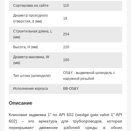
Сортировка на сайте
110
Диаметр проходного
18
отверстия, d (мм)
Строительная длина, L
254
(мм)
Высота, Н (мм)
220
Диаметр маховика, W
160
(мм)
OS&Y - выдвижной шпиндель с
Тип штока (шпинделя)
наружной резьбой
Исполнение корпуса
BB-OS&Y
Описание
Клиновая задвижка 1" по API 602 (wedge gate valve 1" API
602) – это арматура для трубопроводов, которая
перекрывает движение рабочей среды в обоих