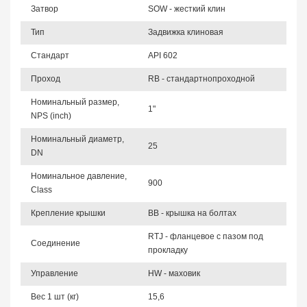
Затвор
SOW - жесткий клин
Тип
Задвижка клиновая
Стандарт
API 602
Проход
RB - стандартнопроходной
Номинальный размер,
1"
NPS (inch)
Номинальный диаметр,
25
DN
Номинальное давление,
900
Class
Крепление крышки
BB - крышка на болтах
RTJ - фланцевое с пазом под
Соединение
прокладку
Управление
HW - маховик
Вес 1 шт (кг)
15,6