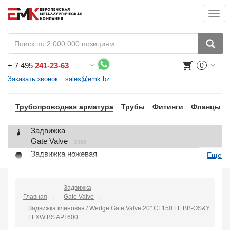
Togg
navi
+
7 495
241-23-63
0
Воспользуйтесь каталогом, положите товар в корзину и оформите заказ.
Заказать звонок
sales@emk.bz
Трубопроводная арматура
Трубы
Фитинги
Фланцы
Задвижка
Gate Valve
3988
Задвижка ножевая
Еще
Knife Gate Valve
1
Клапан запорный
Globe Valve
Задвижка
2191
Главная
Gate Valve
Клапан регулирующий
Задвижка клиновая / Wedge Gate Valve 20" CL150 LF BB-OS&Y
Control Valve
2
FLXW BS API 600
Клапан предохранительный