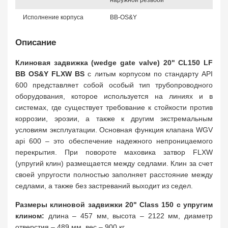
наружной резьбой
Исполнение корпуса
BB-OS&Y
Описание
Клиновая задвижка (wedge gate valve) 20" CL150 LF
BB OS&Y FLXW BS
с литым корпусом по стандарту API
600 представляет собой особый тип трубопроводного
оборудования, которое используется на линиях и в
системах, где существует требование к стойкости против
коррозии, эрозии, а также к другим экстремальным
условиям эксплуатации. Основная функция клапана WGV
api 600 – это обеспечение надежного непроницаемого
перекрытия. При повороте маховика затвор FLXW
(упругий клин) размещается между седлами. Клин за счет
своей упругости полностью заполняет расстояние между
седлами, а также без застреваний выходит из седел.
Размеры клиновой задвижки 20" Class 150 с упругим
клином:
длина – 457 мм, высота – 2122 мм, диаметр
отверстия – 489 мм, вес – 900 кг.