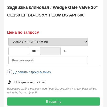
Safety Valve
1
Задвижка клиновая / Wedge Gate Valve 20"
Клапан обратный
Check Valve
3704
CL150 LF BB-OS&Y FLXW BS API 600
Кран шаровой
Ball Valve
3321
Кран пробковый
Цена по запросу
Plug Valve
148
Затвор дисковый
Butterfly Valve
1
шт =
кг
Фильтр сетчатый
Strainer
1138
Конденсатоотводчик
Steam Trap
4
Добавить строку в заказ
Компенсатор
Expansion Joint
7
Прикрепить файлы
Пламегаситель
Flame Arrester
73
Выберите файл с расширением (jpeg, jpg, png, xls, xlxs, doc, docx, rtf, txt,
ppt, pptx, 7z, rar, zip, pdf).
Заказать в 1 клик
В корзину