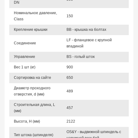
DN
Номинальное давление,
150
Class
Крепление крышки
BB - крышка на болтах
LF - фланцевое с крупной
Соединение
впадиной
Управление
BS - голый шток
Вес 1 шт (кг)
900
Сортировка на сайте
650
Диаметр проходного
489
отверстия, d (мм)
Строительная длина, L
457
(мм)
Высота, Н (мм)
2122
OS&Y - выдвижной шпиндель с
Тип штока (шпинделя)