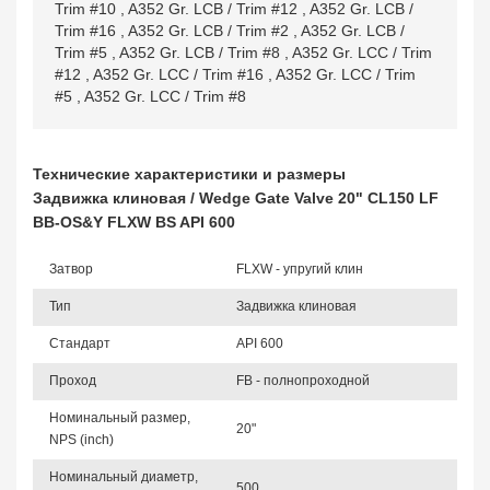
Trim #10
,
A352 Gr. LCB / Trim #12
,
A352 Gr. LCB /
Trim #16
,
A352 Gr. LCB / Trim #2
,
A352 Gr. LCB /
Trim #5
,
A352 Gr. LCB / Trim #8
,
A352 Gr. LCC / Trim
#12
,
A352 Gr. LCC / Trim #16
,
A352 Gr. LCC / Trim
#5
,
A352 Gr. LCC / Trim #8
Технические характеристики и размеры
Задвижка клиновая / Wedge Gate Valve 20" CL150 LF
BB-OS&Y FLXW BS API 600
Затвор
FLXW - упругий клин
Тип
Задвижка клиновая
Стандарт
API 600
Проход
FB - полнопроходной
Номинальный размер,
20"
NPS (inch)
Номинальный диаметр,
500