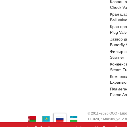
Клапан 
Check Va
Кран ша
Ball Valv
Кран пр
Plug Valv
Затвор д
Butterfly
Фильтр с
Strainer
Конденс
Steam Tr
Компенс
Expansio
Пламега
Flame Ar
© 2011–2026 ООО «Евро
111020, г. Москва, ул. 2
ИНН 7743820503 ООО "