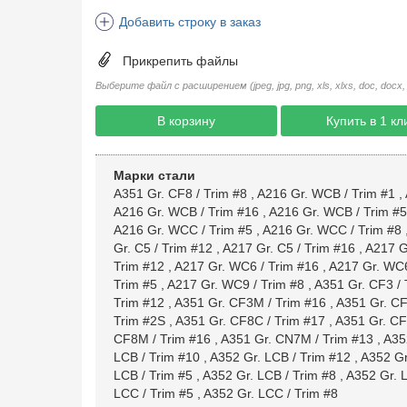
Добавить строку в заказ
Прикрепить файлы
Выберите файл с расширением (jpeg, jpg, png, xls, xlxs, doc, docx, rtf, 
В корзину
Купить в 1 кл
Марки стали
A351 Gr. CF8 / Trim #8
,
A216 Gr. WCB / Trim #1
,
A216 Gr. WCB / Trim #16
,
A216 Gr. WCB / Trim #5
A216 Gr. WCC / Trim #5
,
A216 Gr. WCC / Trim #8
Gr. C5 / Trim #12
,
A217 Gr. C5 / Trim #16
,
A217 Gr
Trim #12
,
A217 Gr. WC6 / Trim #16
,
A217 Gr. WC6
Trim #5
,
A217 Gr. WC9 / Trim #8
,
A351 Gr. CF3 / 
Trim #12
,
A351 Gr. CF3M / Trim #16
,
A351 Gr. CF
Trim #2S
,
A351 Gr. CF8C / Trim #17
,
A351 Gr. CF
CF8M / Trim #16
,
A351 Gr. CN7M / Trim #13
,
A35
LCB / Trim #10
,
A352 Gr. LCB / Trim #12
,
A352 Gr
LCB / Trim #5
,
A352 Gr. LCB / Trim #8
,
A352 Gr. 
LCC / Trim #5
,
A352 Gr. LCC / Trim #8