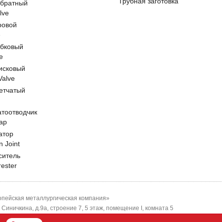
Трубная заготовка
обратный
lve
ровой
e
обковый
e
исковый
 Valve
етчатый
атоотводчик
ap
атор
n Joint
ситель
rester
пейская металлургическая компания»
-я Синичкина, д.9а, строение 7, 5 этаж, помещение I, комната 5
ЕМК"