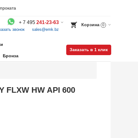
проката
+
7 495
241-23-63
Корзина
0
казать звонок
sales@emk.bz
Воспользуйтесь каталогом, положите товар в корзину и оформите заказ.
ки
Заказать в 1 клик
Бронза
&Y FLXW HW API 600