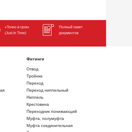
«Точно в срок»
Полный пакет
(Just In Time)
документов
Фитинги
Отвод
Тройник
Переход
ая
Переход ниппельный
Ниппель
Крестовина
Переходник понижающий
Муфта, полумуфта
Муфта соединительная