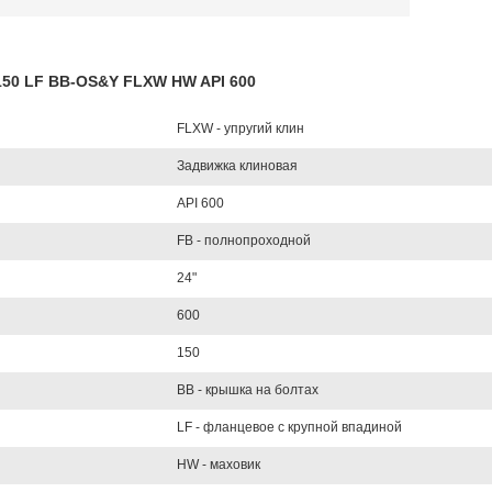
L150 LF BB-OS&Y FLXW HW API 600
FLXW - упругий клин
Задвижка клиновая
API 600
FB - полнопроходной
24"
600
150
BB - крышка на болтах
LF - фланцевое с крупной впадиной
HW - маховик