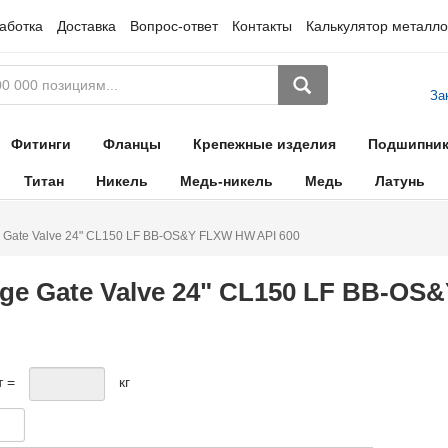
аботка
Доставка
Вопрос-ответ
Контакты
Калькулятор металло
За
Фитинги
Фланцы
Крепежные изделия
Подшипни
Титан
Никель
Медь-никель
Медь
Латунь
 Gate Valve 24" CL150 LF BB-OS&Y FLXW HW API 600
ge Gate Valve 24" CL150 LF BB-OS
т =
кг