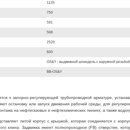
1135
750
591
508
2520
600
OS&Y - выдвижной шпиндель с наружной резьбой
BB-OS&Y
тся к запорно-регулирующей трубопроводной арматуре, устана
ют остановку или запуск движения рабочей среды; для регулиро
нтажа на нефтегазовых и нефтехимических линиях, а также водоп
дставляет литой корпус с крышкой, которая соединяется с корпус
го клина. Задвижка имеет полнопроходное (FB) отверстие, кото