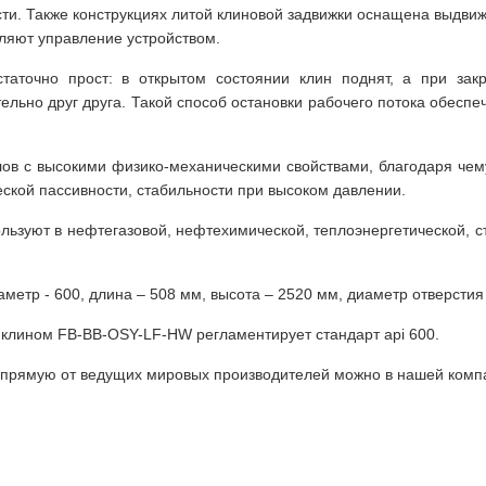
сти. Также конструкциях литой клиновой задвижки оснащена выдв
ляют управление устройством.
таточно прост: в открытом состоянии клин поднят, а при зак
ьно друг друга. Такой способ остановки рабочего потока обеспе
лов с высокими физико-механическими свойствами, благодаря че
еской пассивности, стабильности при высоком давлении.
льзуют в нефтегазовой, нефтехимической, теплоэнергетической, ст
тр - 600, длина – 508 мм, высота – 2520 мм, диаметр отверстия –
с клином FB-BB-OSY-LF-HW регламентирует стандарт api 600.
напрямую от ведущих мировых производителей можно в нашей комп