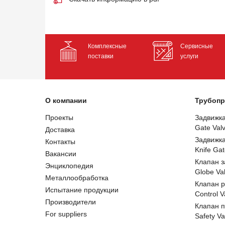
Комплексные
Сервисные
поставки
услуги
О компании
Трубопр
Проекты
Задвижк
Gate Val
Доставка
Задвижк
Контакты
Knife Gat
Вакансии
Клапан 
Энциклопедия
Globe Va
Металлообработка
Клапан 
Испытание продукции
Control V
Производители
Клапан 
For suppliers
Safety Va