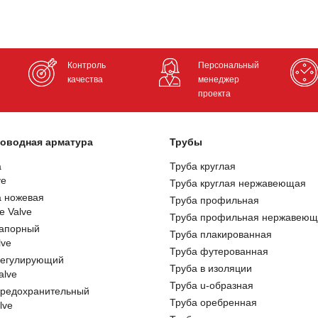
Контроль
Персональный
качества
менеджер
проекта
оводная арматура
Трубы
а
Труба круглая
ve
Труба круглая нержавеющая
а ножевая
Труба профильная
e Valve
Труба профильная нержавеющ
запорный
Труба плакированная
lve
Труба футерованная
регулирующий
Труба в изоляции
alve
Труба u-образная
предохранительный
Труба оребренная
lve