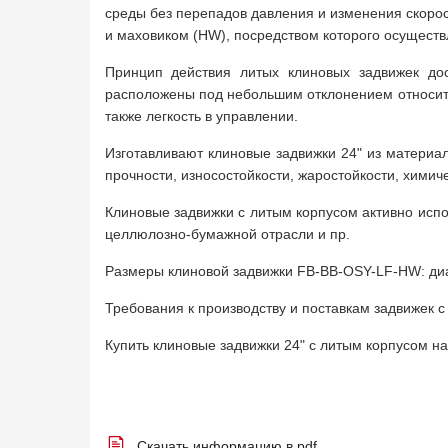
среды без перепадов давления и изменения скоро
и маховиком (HW), посредством которого осуществ
Принцип действия литых клиновых задвижек дос
расположены под небольшим отклонением относител
также легкость в управлении.
Изготавливают клиновые задвижки 24" из материа
прочности, износостойкости, жаростойкости, химич
Клиновые задвижки с литым корпусом активно испо
целлюлозно-бумажной отрасли и пр.
Размеры клиновой задвижки FB-BB-OSY-LF-HW: диаме
Требования к производству и поставкам задвижек 
Купить клиновые задвижки 24" с литым корпусом 
Скачать информацию в pdf