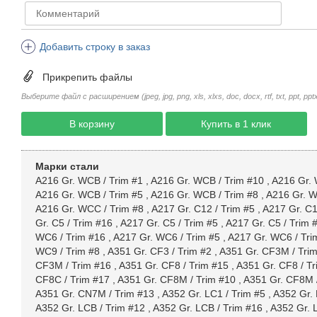
Добавить строку в заказ
Прикрепить файлы
Выберите файл с расширением (jpeg, jpg, png, xls, xlxs, doc, docx, rtf, txt, ppt, pptx, 
В корзину
Купить в 1 клик
Марки стали
A216 Gr. WCB / Trim #1
,
A216 Gr. WCB / Trim #10
,
A216 Gr. 
A216 Gr. WCB / Trim #5
,
A216 Gr. WCB / Trim #8
,
A216 Gr. W
A216 Gr. WCC / Trim #8
,
A217 Gr. C12 / Trim #5
,
A217 Gr. C1
Gr. C5 / Trim #16
,
A217 Gr. C5 / Trim #5
,
A217 Gr. C5 / Trim 
WC6 / Trim #16
,
A217 Gr. WC6 / Trim #5
,
A217 Gr. WC6 / Tri
WC9 / Trim #8
,
A351 Gr. CF3 / Trim #2
,
A351 Gr. CF3M / Tri
CF3M / Trim #16
,
A351 Gr. CF8 / Trim #15
,
A351 Gr. CF8 / Tr
CF8C / Trim #17
,
A351 Gr. CF8M / Trim #10
,
A351 Gr. CF8M 
A351 Gr. CN7M / Trim #13
,
A352 Gr. LC1 / Trim #5
,
A352 Gr. 
A352 Gr. LCB / Trim #12
,
A352 Gr. LCB / Trim #16
,
A352 Gr. 