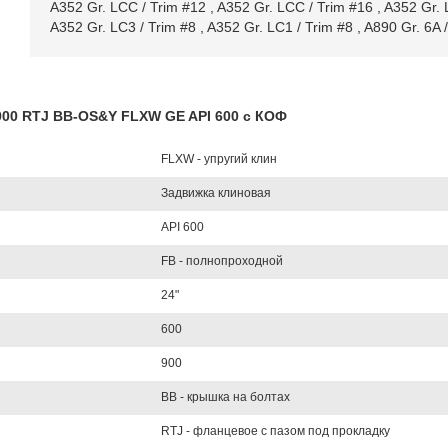
A352 Gr. LCC / Trim #12
,
A352 Gr. LCC / Trim #16
,
A352 Gr. 
A352 Gr. LC3 / Trim #8
,
A352 Gr. LC1 / Trim #8
,
A890 Gr. 6A 
L900 RTJ BB-OS&Y FLXW GE API 600 с КОФ
FLXW - упругий клин
Задвижка клиновая
API 600
FB - полнопроходной
24"
600
900
BB - крышка на болтах
RTJ - фланцевое с пазом под прокладку