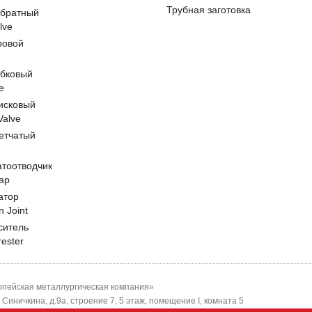
Трубная заготовка
обратный
lve
ровой
e
обковый
e
исковый
 Valve
етчатый
атоотводчик
ap
атор
n Joint
ситель
rester
пейская металлургическая компания»
-я Синичкина, д.9а, строение 7, 5 этаж, помещение I, комната 5