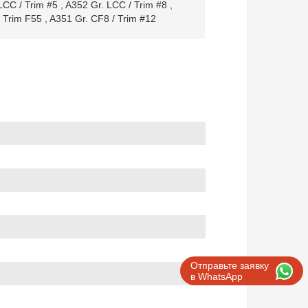
LCC / Trim #5
,
A352 Gr. LCC / Trim #8
,
/ Trim F55
,
A351 Gr. CF8 / Trim #12
Отправьте заявку
в WhatsApp