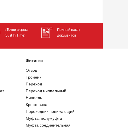
«Точно в срок»
Полный пакет
(Just In Time)
документов
Фитинги
Отвод
Тройник
Переход
ая
Переход ниппельный
Ниппель
Крестовина
Переходник понижающий
Муфта, полумуфта
Муфта соединительная