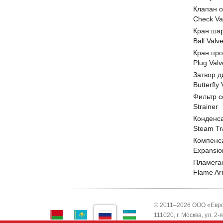
Клапан 
Check Va
Кран ша
Ball Valv
Кран пр
Plug Valv
Затвор д
Butterfly
Фильтр с
Strainer
Конденс
Steam Tr
Компенс
Expansio
Пламега
Flame Ar
© 2011–2026 ООО «Евро
111020, г. Москва, ул. 2