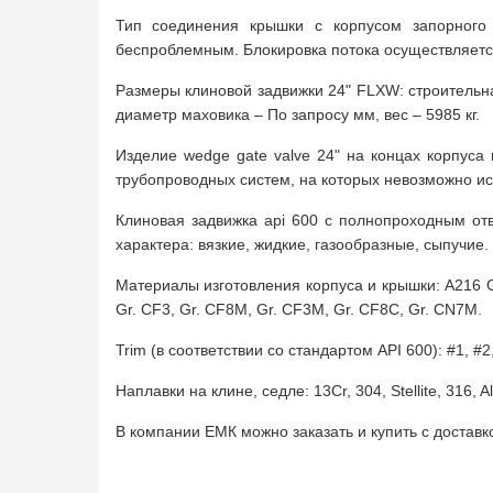
Тип соединения крышки с корпусом запорного
беспроблемным. Блокировка потока осуществляется
Размеры клиновой задвижки 24" FLXW: строительн
диаметр маховика – По запросу мм, вес – 5985 кг.
Изделие wedge gate valve 24" на концах корпус
трубопроводных систем, на которых невозможно исп
Клиновая задвижка api 600 с полнопроходным от
характера: вязкие, жидкие, газообразные, сыпучие.
Материалы изготовления корпуса и крышки: A216 Gr.
Gr. CF3, Gr. CF8M, Gr. CF3M, Gr. CF8C, Gr. CN7M.
Trim (в соответствии со стандартом API 600): #1, #2,
Наплавки на клине, седле: 13Cr, 304, Stellite, 316, All
В компании ЕМК можно заказать и купить с достав