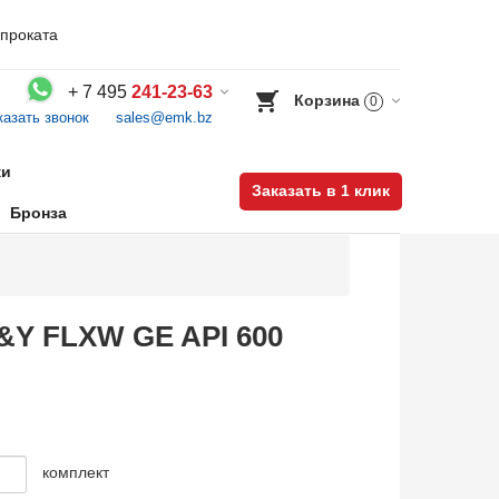
проката
+
7 495
241-23-63
Корзина
0
казать звонок
sales@emk.bz
Воспользуйтесь каталогом, положите товар в корзину и оформите заказ.
ки
Заказать в 1 клик
Бронза
S&Y FLXW GE API 600
комплект