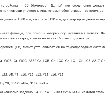
 устройства – BB (болтовое). Данный тип соединения делае
 при помощи упругого клина, который обеспечивает герметичност
ая длина – 1568 мм, высота – 3130 мм, диаметр проходного отвер
а имеет фланцы, при помощи которых осуществляется монтаж. Да
ользовать сварку, а также на линиях большого диаметра.
верстием (FB) может устанавливаться на трубопроводных систем
 WCB, Gr. WCC, A352 Gr. LCB, Gr. LCC, Gr. LC1, Gr. LC3, A217 Gr.
 #2S, #5, #8, #10, #12, #13, #15, #16, #17.
oy 20, 304+Stellite, 316+ Stellite.
кой клиновые задвижки 24" FLXW FB-BB-OSY-RTJ-GE из литой стали