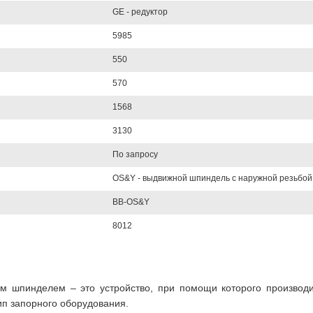
GE - редуктор
5985
550
570
1568
3130
По запросу
OS&Y - выдвижной шпиндель с наружной резьбой
BB-OS&Y
8012
м шпинделем – это устройство, при помощи которого производ
ип запорного оборудования.