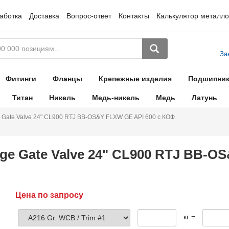
аботка
Доставка
Вопрос-ответ
Контакты
Калькулятор металло
За
Фитинги
Фланцы
Крепежные изделия
Подшипни
Титан
Никель
Медь-никель
Медь
Латунь
 Gate Valve 24" CL900 RTJ BB-OS&Y FLXW GE API 600 с КОФ
ge Gate Valve 24" CL900 RTJ BB-O
Цена по запросу
кг =