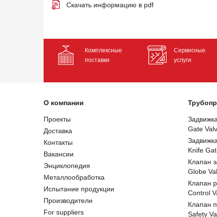
Скачать информацию в pdf
Комплексные
Сервисные
поставки
услуги
О компании
Трубопр
Проекты
Задвижк
Gate Val
Доставка
Задвижк
Контакты
Knife Gat
Вакансии
Клапан 
Энциклопедия
Globe Va
Металлообработка
Клапан 
Испытание продукции
Control V
Производители
Клапан 
For suppliers
Safety Va