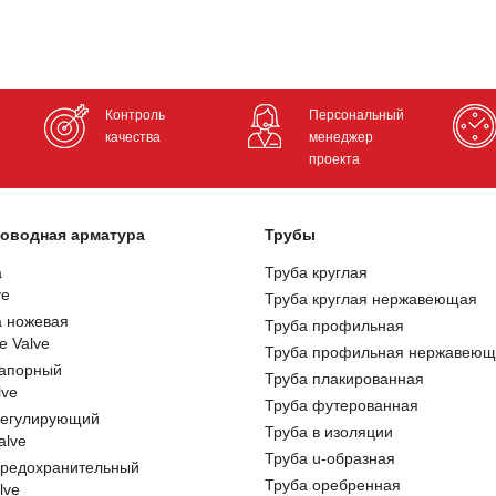
Контроль
Персональный
качества
менеджер
проекта
оводная арматура
Трубы
а
Труба круглая
ve
Труба круглая нержавеющая
а ножевая
Труба профильная
e Valve
Труба профильная нержавеющ
запорный
Труба плакированная
lve
Труба футерованная
регулирующий
Труба в изоляции
alve
Труба u-образная
предохранительный
Труба оребренная
lve