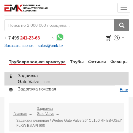
Togg
navi
+
7 495
241-23-63
0
Воспользуйтесь каталогом, положите товар в корзину и оформите заказ.
Заказать звонок
sales@emk.bz
Трубопроводная арматура
Трубы
Фитинги
Фланцы
Задвижка
Gate Valve
3988
Задвижка ножевая
Еще
Knife Gate Valve
1
Клапан запорный
Globe Valve
Задвижка
2191
Главная
Gate Valve
Клапан регулирующий
Задвижка клиновая / Wedge Gate Valve 26" CL150 RF BB-OS&Y
Control Valve
2
FLXW BS API 600
Клапан предохранительный