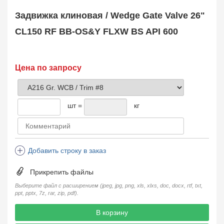
Safety Valve
1
Задвижка клиновая / Wedge Gate Valve 26"
Клапан обратный
Check Valve
3704
CL150 RF BB-OS&Y FLXW BS API 600
Кран шаровой
Ball Valve
3321
Кран пробковый
Цена по запросу
Plug Valve
148
Затвор дисковый
Butterfly Valve
1
шт =
кг
Фильтр сетчатый
Strainer
1138
Конденсатоотводчик
Steam Trap
4
Добавить строку в заказ
Компенсатор
Expansion Joint
7
Прикрепить файлы
Пламегаситель
Flame Arrester
73
Выберите файл с расширением (jpeg, jpg, png, xls, xlxs, doc, docx, rtf, txt,
ppt, pptx, 7z, rar, zip, pdf).
Заказать в 1 клик
В корзину