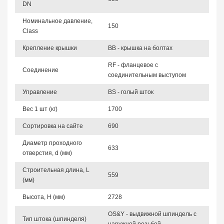
DN
Номинальное давление,
150
Class
Крепление крышки
BB - крышка на болтах
RF - фланцевое с
Соединение
соединительным выступом
Управление
BS - голый шток
Вес 1 шт (кг)
1700
Сортировка на сайте
690
Диаметр проходного
633
отверстия, d (мм)
Строительная длина, L
559
(мм)
Высота, Н (мм)
2728
OS&Y - выдвижной шпиндель с
Тип штока (шпинделя)