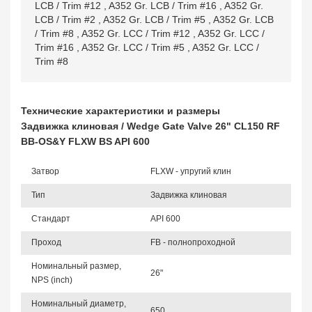
LCB / Trim #12
,
A352 Gr. LCB / Trim #16
,
A352 Gr.
LCB / Trim #2
,
A352 Gr. LCB / Trim #5
,
A352 Gr. LCB
/ Trim #8
,
A352 Gr. LCC / Trim #12
,
A352 Gr. LCC /
Trim #16
,
A352 Gr. LCC / Trim #5
,
A352 Gr. LCC /
Trim #8
Технические характеристики и размеры
Задвижка клиновая / Wedge Gate Valve 26" CL150 RF
BB-OS&Y FLXW BS API 600
Затвор
FLXW - упругий клин
Тип
Задвижка клиновая
Стандарт
API 600
Проход
FB - полнопроходной
Номинальный размер,
26"
NPS (inch)
Номинальный диаметр,
650