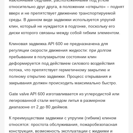
наклонными седлами, расположенными под углом
относительно друг друга, в положении «открыто» – поднят
вверх и не препятствует движению транспортируемой
среды. В данном виде задвижки используется упругий
клин, который не нуждается в подгонке, поскольку его
диски которого связаны между собой гибким элементом.
Клиновая задвижка API 600 не предназначена для
регуляции скорости движения жидкости: при долгом
пребывании в полузакрытом состоянии клин
деформируется под действием силового воздействия
потока, что препятствует герметичному закрытию и
полному открытию задвижки. Процесс открывания и
закрывания должен происходить максимально быстро.
Gate valve API 600 изготавливается из углеродистой или
легированной стали методом литья в размерном
диапазоне от 2 до 80 дюймов.
К преимуществам задвижки c упругим (гибким) клином
относятся: простота обслуживания, пожаробезопасная
конструкция, возможность эксплуатации с жидкими и