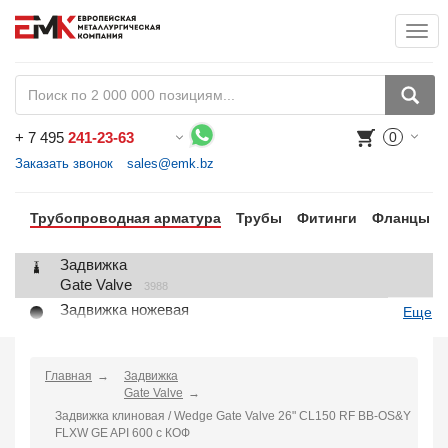
Togg
+
7 495
241-23-63
0
Воспользуйтесь каталогом, положите товар в корзину и оформите заказ.
Заказать звонок
sales@emk.bz
Трубопроводная арматура
Трубы
Фитинги
Фланцы
Задвижка
Gate Valve
3988
Задвижка ножевая
Еще
Knife Gate Valve
1
Клапан запорный
Globe Valve
Главная
Задвижка
2191
Gate Valve
Клапан регулирующий
Задвижка клиновая / Wedge Gate Valve 26" CL150 RF BB-OS&Y
Control Valve
2
FLXW GE API 600 с КОФ
Клапан предохранительный