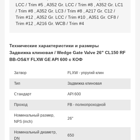
LCC / Trim #5
,
A352 Gr. LCC / Trim #8
,
A352 Gr. LC1
/ Trim #8
,
A352 Gr. LC3 / Trim #8
,
A217 Gr. C12 /
Trim #12
,
A352 Gr. LCC / Trim #10
,
A351 Gr. CF8 /
Trim #12
,
A216 Gr. WCB / Trim #4
Технические характеристики и размеры
Задвижка клиновая / Wedge Gate Valve 26" CL150 RF
BB-OS&Y FLXW GE API 600 с КОФ
Затвор
FLXW - упругий клин
Тип
Задвижка клиновая
Стандарт
API 600
Проход
FB - полнопроходной
Номинальный размер,
26"
NPS (inch)
Номинальный диаметр,
650
DN