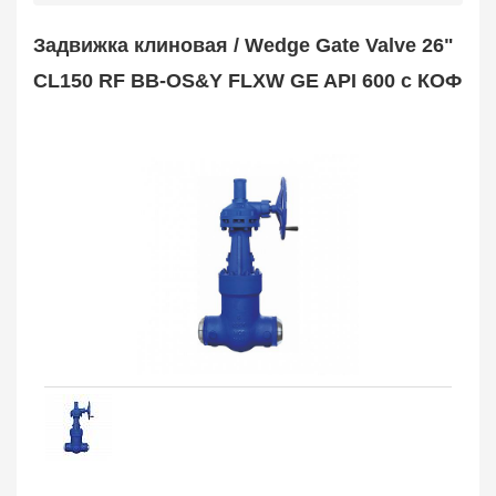
Safety Valve
1
Задвижка клиновая / Wedge Gate Valve 26"
Клапан обратный
Check Valve
3704
CL150 RF BB-OS&Y FLXW GE API 600 с КОФ
Кран шаровой
Ball Valve
3321
Кран пробковый
Plug Valve
148
Затвор дисковый
Butterfly Valve
1
Фильтр сетчатый
Strainer
1138
Конденсатоотводчик
Steam Trap
4
Компенсатор
Expansion Joint
7
Пламегаситель
Flame Arrester
73
Заказать в 1 клик