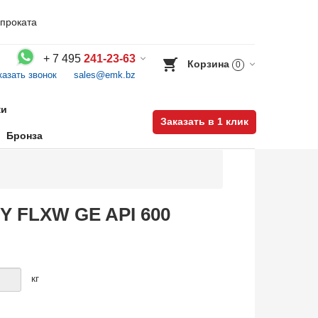
проката
+
7 495
241-23-63
Корзина
0
казать звонок
sales@emk.bz
Воспользуйтесь каталогом, положите товар в корзину и оформите заказ.
ки
Заказать в 1 клик
Бронза
&Y FLXW GE API 600
кг