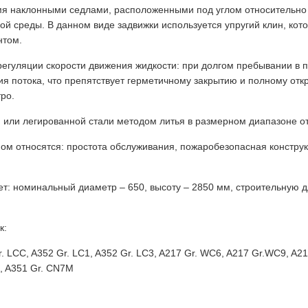
я наклонными седлами, расположенными под углом относительно д
й среды. В данном виде задвижки используется упругий клин, кото
нтом.
регуляции скорости движения жидкости: при долгом пребывании в 
я потока, что препятствует герметичному закрытию и полному отк
ро.
ой или легированной стали методом литья в размерном диапазоне о
ном относятся: простота обслуживания, пожаробезопасная конструк
т: номинальный диаметр – 650, высоту – 2850 мм, строительную д
к:
 LCC, A352 Gr. LC1, A352 Gr. LC3, A217 Gr. WC6, A217 Gr.WC9, A217
, A351 Gr. CN7M