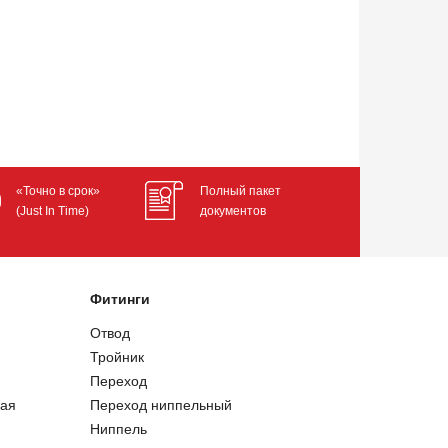
«Точно в срок»
Полный пакет
(Just In Time)
документов
Фитинги
Отвод
Тройник
Переход
ая
Переход ниппельный
Ниппель