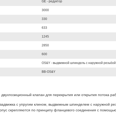
GE - редуктор
3000
330
633
1245
2850
600
OS&Y - выдвижной шпиндель с наружной резьбой
BB-OS&Y
й двухпозиционный клапан для перекрытия или открытия потока ра
адвижка с упругим клином, выдвижным шпинделем с наружной резь
орпус скрепляются по принципу фланцевого соединения с помощью