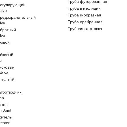
Труба футерованная
регулирующий
Труба в изоляции
alve
Труба u-образная
предохранительный
Труба оребренная
lve
Трубная заготовка
обратный
lve
ровой
e
обковый
e
исковый
 Valve
етчатый
атоотводчик
ap
атор
n Joint
ситель
rester