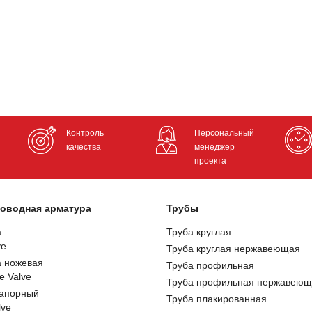
Контроль
Персональный
качества
менеджер
проекта
оводная арматура
Трубы
а
Труба круглая
ve
Труба круглая нержавеющая
а ножевая
Труба профильная
e Valve
Труба профильная нержавеющ
запорный
Труба плакированная
lve