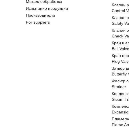
Металлообработка
Клапан 
Испытание продукции
Control V
Производители
Клапан 
For suppliers
Safety Va
Клапан 
Check Va
Кран ша
Ball Valv
Кран пр
Plug Valv
Затвор д
Butterfly
Фильтр с
Strainer
Конденс
Steam Tr
Компенс
Expansio
Пламега
Flame Ar