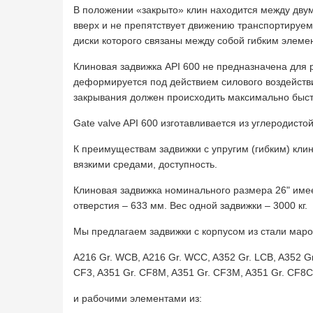
В положении «закрыто» клин находится между двум
вверх и не препятствует движению транспортируемо
диски которого связаны между собой гибким элеме
Клиновая задвижка API 600 не предназначена для 
деформируется под действием силового воздействи
закрывания должен происходить максимально быст
Gate valve API 600 изготавливается из углеродист
К преимуществам задвижки c упругим (гибким) кли
вязкими средами, доступность.
Клиновая задвижка номинального размера 26" имее
отверстия – 633 мм. Вес одной задвижки – 3000 кг.
Мы предлагаем задвижки с корпусом из стали маро
A216 Gr. WCB, A216 Gr. WCC, A352 Gr. LCB, A352 Gr.
CF3, A351 Gr. CF8M, A351 Gr. CF3M, A351 Gr. CF8C
и рабочими элементами из: