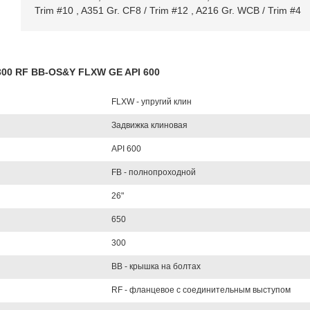
Trim #10
,
A351 Gr. CF8 / Trim #12
,
A216 Gr. WCB / Trim #4
300 RF BB-OS&Y FLXW GE API 600
FLXW - упругий клин
Задвижка клиновая
API 600
FB - полнопроходной
26"
650
300
BB - крышка на болтах
RF - фланцевое с соединительным выступом