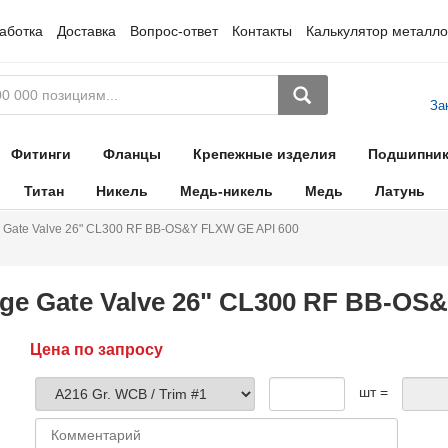
аботка
Доставка
Вопрос-ответ
Контакты
Калькулятор металло
За
Фитинги
Фланцы
Крепежные изделия
Подшипни
Титан
Никель
Медь-никель
Медь
Латунь
 Gate Valve 26" CL300 RF BB-OS&Y FLXW GE API 600
ge Gate Valve 26" CL300 RF BB-OS
Цена по запросу
шт =