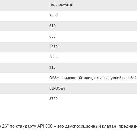
HW - маховик
2900
610
633
1270
2890
915
OS&Y - выдвижной шпиндель с наружной резьбой
BB-OS&Y
3720
) 26" по стандарту API 600 – это двухпозиционный клапан, предна