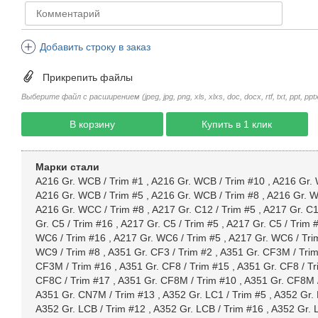
Добавить строку в заказ
Прикрепить файлы
Выберите файл с расширением (jpeg, jpg, png, xls, xlxs, doc, docx, rtf, txt, ppt, pptx, 
В корзину
Купить в 1 клик
Марки стали
A216 Gr. WCB / Trim #1
,
A216 Gr. WCB / Trim #10
,
A216 Gr. 
A216 Gr. WCB / Trim #5
,
A216 Gr. WCB / Trim #8
,
A216 Gr. W
A216 Gr. WCC / Trim #8
,
A217 Gr. C12 / Trim #5
,
A217 Gr. C1
Gr. C5 / Trim #16
,
A217 Gr. C5 / Trim #5
,
A217 Gr. C5 / Trim 
WC6 / Trim #16
,
A217 Gr. WC6 / Trim #5
,
A217 Gr. WC6 / Tri
WC9 / Trim #8
,
A351 Gr. CF3 / Trim #2
,
A351 Gr. CF3M / Tri
CF3M / Trim #16
,
A351 Gr. CF8 / Trim #15
,
A351 Gr. CF8 / Tr
CF8C / Trim #17
,
A351 Gr. CF8M / Trim #10
,
A351 Gr. CF8M 
A351 Gr. CN7M / Trim #13
,
A352 Gr. LC1 / Trim #5
,
A352 Gr. 
A352 Gr. LCB / Trim #12
,
A352 Gr. LCB / Trim #16
,
A352 Gr. 