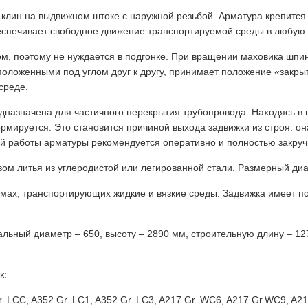
клин на выдвижном штоке с наружной резьбой. Арматура крепитс
еспечивает свободное движение транспортируемой среды в любую 
том, поэтому не нуждается в подгонке. При вращении маховика шпи
положенными под углом друг к другу, принимает положение «закры
среде.
назначена для частичного перекрытия трубопровода. Находясь в 
рмируется. Это становится причиной выхода задвижки из строя: он
ой работы арматуры рекомендуется оперативно и полностью закручи
ом литья из углеродистой или легированной стали. Размерный диа
емах, транспортирующих жидкие и вязкие среды. Задвижка имеет п
льный диаметр – 650, высоту – 2890 мм, строительную длину – 12
к:
 LCC, A352 Gr. LC1, A352 Gr. LC3, A217 Gr. WC6, A217 Gr.WC9, A217