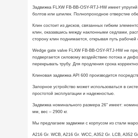
Задвижка FLXW FB-BB-OSY-RTJ-HW имеет упругий 
болтов или шпилек. Полнопроходное отверстие об
Клин состоит из дисков, связанных гибким элемен
клин, оказавшись между наклонными седлами, рас
сторону клин поднимается, открывая путь рабочей 
Wedge gate valve FLXW FB-BB-OSY-RTJ-HW не пред
подвергается силовому воздействию потока и дефо
перекрывать трубу. Для продления срока корректн
Клиновая задвижка API 600 производится посредств
Запорное устройство может использоваться в сист
простотой эксплуатации и надежностью.
Задвижка номинального размера 26" имеет: номина
мм, вес – 2900 кг.
Мы предлагаем задвижки с корпусом из стали маро
A216 Gr. WCB, A216 Gr. WCC, A352 Gr. LCB, A352 Gr.