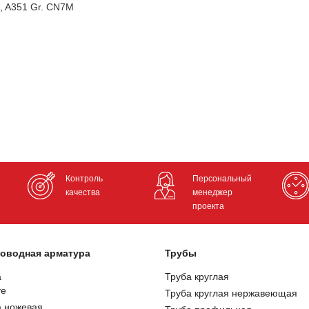
, A351 Gr. CN7M
Контроль
Персональный
качества
менеджер
проекта
оводная арматура
Трубы
а
Труба круглая
ve
Труба круглая нержавеющая
а ножевая