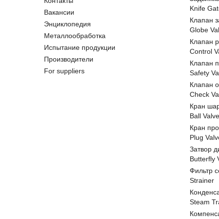
Контакты
Knife Gat
Вакансии
Клапан 
Энциклопедия
Globe Va
Металлообработка
Клапан 
Испытание продукции
Control V
Производители
Клапан 
For suppliers
Safety Va
Клапан 
Check Va
Кран ша
Ball Valv
Кран пр
Plug Valv
Затвор д
Butterfly
Фильтр с
Strainer
Конденс
Steam Tr
Компенс