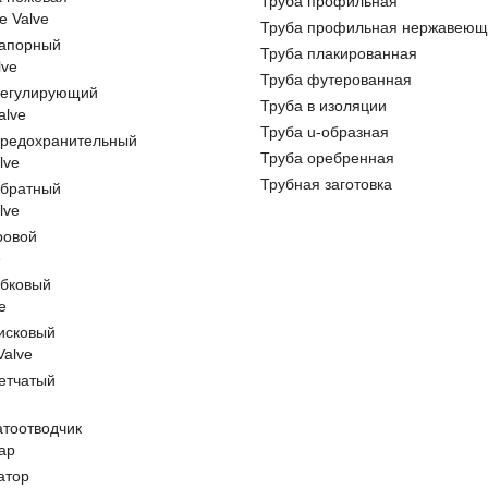
Труба профильная
e Valve
Труба профильная нержавеющ
запорный
Труба плакированная
lve
Труба футерованная
регулирующий
Труба в изоляции
alve
Труба u-образная
предохранительный
Труба оребренная
lve
Трубная заготовка
обратный
lve
ровой
e
обковый
e
исковый
 Valve
етчатый
атоотводчик
ap
атор