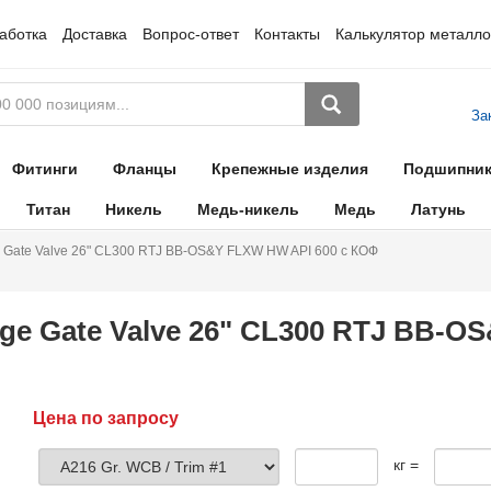
аботка
Доставка
Вопрос-ответ
Контакты
Калькулятор металло
За
Фитинги
Фланцы
Крепежные изделия
Подшипни
Титан
Никель
Медь-никель
Медь
Латунь
 Gate Valve 26" CL300 RTJ BB-OS&Y FLXW HW API 600 с КОФ
ge Gate Valve 26" CL300 RTJ BB-O
Цена по запросу
кг =