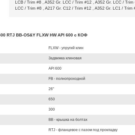
LCB / Trim #8
,
A352 Gr. LCC / Trim #12
,
A352 Gr. LCC / Trim
LCC / Trim #8
,
A217 Gr. C12 / Trim #12
,
A352 Gr. LC1 / Trim 
L300 RTJ BB-OS&Y FLXW HW API 600 с КОФ
FLXW - упругий клин
Задвижка клиновая
API 600
FB - полнопроходной
26"
650
300
BB - крышка на болтах
RTJ - фланцевое с пазом под прокладку