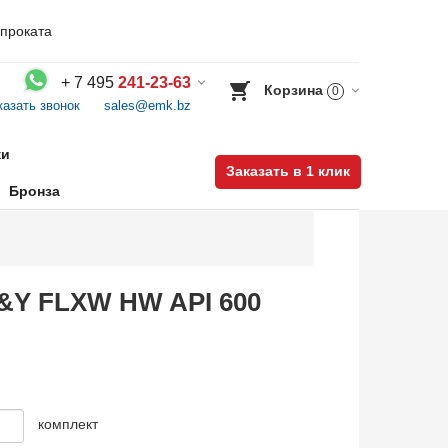
проката
+
7 495
241-23-63
Корзина
0
казать звонок
sales@emk.bz
Воспользуйтесь каталогом, положите товар в корзину и оформите заказ.
ки
Заказать в 1 клик
Бронза
S&Y FLXW HW API 600
комплект