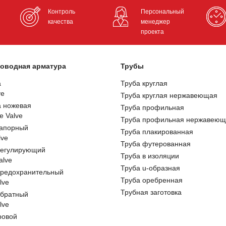
Контроль
Персональный
качества
менеджер
проекта
оводная арматура
Трубы
а
Труба круглая
ve
Труба круглая нержавеющая
а ножевая
Труба профильная
e Valve
Труба профильная нержавеющ
запорный
Труба плакированная
lve
Труба футерованная
регулирующий
Труба в изоляции
alve
Труба u-образная
предохранительный
Труба оребренная
lve
Трубная заготовка
обратный
lve
ровой