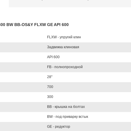
L300 BW BB-OS&Y FLXW GE API 600
FLXW - упругий клин
Задвижка клиновая
API 600
FB - полнопроходной
28"
700
300
BB - крышка на болтах
BW - под приварку встык
GE - редуктор