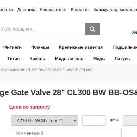
аботка
Доставка
Вопрос-ответ
Контакты
Калькулятор металло
За
Фитинги
Фланцы
Крепежные изделия
Подшипни
Титан
Никель
Медь-никель
Медь
Латунь
 Gate Valve 28" CL300 BW BB-OS&Y FLXW GE API 600
ge Gate Valve 28" CL300 BW BB-OS
Цена по запросу
шт =