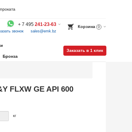
проката
+
7 495
241-23-63
Корзина
0
казать звонок
sales@emk.bz
Воспользуйтесь каталогом, положите товар в корзину и оформите заказ.
ки
Заказать в 1 клик
Бронза
&Y FLXW GE API 600
кг