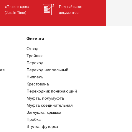
«Точно в срок»
Полный пакет
(Just In Time)
документов
Фитинги
Отвод
Тройник
Переход
ая
Переход ниппельный
Ниппель
Крестовина
Переходник понижающий
Муфта, полумуфта
Муфта соединительная
Заглушка, крышка
Пробка
Втулка, футорка