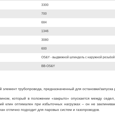
3300
700
684
1346
3080
600
OS&Y - выдвижной шпиндель с наружной резьбой
BB-OS&Y
й элемент трубопровода, предназначенный для остановки/запуска 
лином, который в положении «закрыто» опускается между седел,
ий клин оптимален при избыточных нагрузках – он не заклинива
пан отлично подходит для паровых систем и газопроводов.