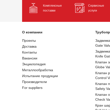
Комплексные
Сервисные
поставки
услуги
О компании
Трубопр
Проекты
Задвижк
Gate Val
Доставка
Задвижк
Контакты
Knife Gat
Вакансии
Клапан 
Энциклопедия
Globe Va
Металлообработка
Клапан 
Испытание продукции
Control V
Производители
Клапан 
For suppliers
Safety Va
Клапан 
Check Va
Кран ша