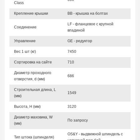
Class
Крепление крышки
BB - крышка на болтах
LF - фланцевое с крупной
Соединение
впадиной
Управление
GE - редуктор
Вес 1 шт (кг)
7450
Сортировка на сайте
710
Диаметр проходного
686
отверстия, d (мм)
Строительная длина, L
1549
(мм)
Высота, Н (мм)
3120
Диаметр маховика, W
По запросу
(мм)
OS&Y - выдвижной шпиндель с
Тип штока (шпинделя)