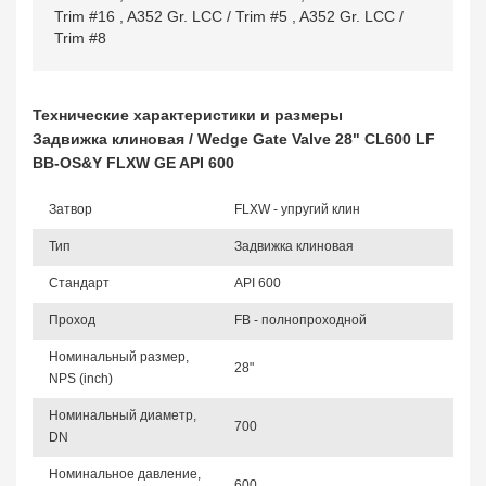
Trim #16
,
A352 Gr. LCC / Trim #5
,
A352 Gr. LCC /
Trim #8
Технические характеристики и размеры
Задвижка клиновая / Wedge Gate Valve 28" CL600 LF
BB-OS&Y FLXW GE API 600
Затвор
FLXW - упругий клин
Тип
Задвижка клиновая
Стандарт
API 600
Проход
FB - полнопроходной
Номинальный размер,
28"
NPS (inch)
Номинальный диаметр,
700
DN
Номинальное давление,
600