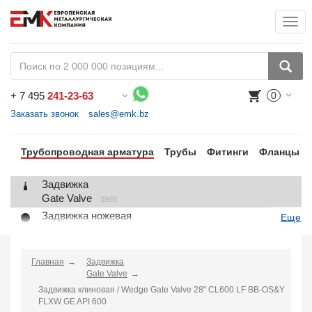
Togg
+
7 495
241-23-63
0
Воспользуйтесь каталогом, положите товар в корзину и оформите заказ.
Заказать звонок
sales@emk.bz
Трубопроводная арматура
Трубы
Фитинги
Фланцы
Задвижка
Gate Valve
3988
Задвижка ножевая
Еще
Knife Gate Valve
1
Клапан запорный
Globe Valve
Главная
Задвижка
2191
Gate Valve
Клапан регулирующий
Задвижка клиновая / Wedge Gate Valve 28" CL600 LF BB-OS&Y
Control Valve
2
FLXW GE API 600
Клапан предохранительный