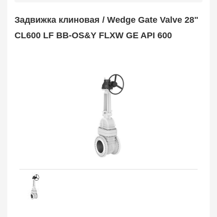
Safety Valve
1
Задвижка клиновая / Wedge Gate Valve 28"
Клапан обратный
Check Valve
3704
CL600 LF BB-OS&Y FLXW GE API 600
Кран шаровой
Ball Valve
3321
Кран пробковый
Plug Valve
148
Затвор дисковый
Butterfly Valve
1
Фильтр сетчатый
Strainer
1138
Конденсатоотводчик
Steam Trap
4
Компенсатор
Expansion Joint
7
Пламегаситель
Flame Arrester
73
Заказать в 1 клик