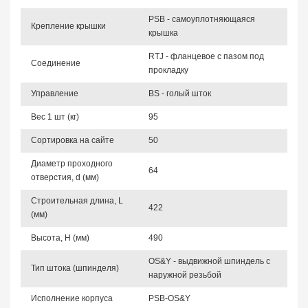
PSB - самоуплотняющаяся
Крепление крышки
крышка
RTJ - фланцевое с пазом под
Соединение
прокладку
Управление
BS - голый шток
Вес 1 шт (кг)
95
Сортировка на сайте
50
Диаметр проходного
64
отверстия, d (мм)
Строительная длина, L
422
(мм)
Высота, Н (мм)
490
OS&Y - выдвижной шпиндель с
Тип штока (шпинделя)
наружной резьбой
Исполнение корпуса
PSB-OS&Y