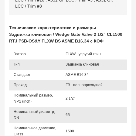
LCC / Trim #16
,
A352 Gr. LCC / Trim #5
,
A352 Gr.
LCC / Trim #8
Технические характеристики и размеры
Задвижка клиновая / Wedge Gate Valve 2 1/2" CL1500
RTJ PSB-OS&Y FLXW BS ASME B16.34 с КОФ
Затвор
FLXW - упругий клин
Тип
Задвижка клиновая
Стандарт
ASME B16.34
Проход
FB - полнопроходной
Номинальный размер,
2 1/2"
NPS (inch)
Номинальный диаметр,
65
DN
Номинальное давление,
1500
Class