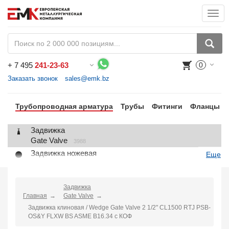
Togg
navi
+
7 495
241-23-63
0
Воспользуйтесь каталогом, положите товар в корзину и оформите заказ.
Заказать звонок
sales@emk.bz
Трубопроводная арматура
Трубы
Фитинги
Фланцы
Задвижка
Gate Valve
3988
Задвижка ножевая
Еще
Knife Gate Valve
1
Клапан запорный
Globe Valve
Задвижка
2191
Главная
Gate Valve
Клапан регулирующий
Задвижка клиновая / Wedge Gate Valve 2 1/2" CL1500 RTJ PSB-
Control Valve
2
OS&Y FLXW BS ASME B16.34 с КОФ
Клапан предохранительный