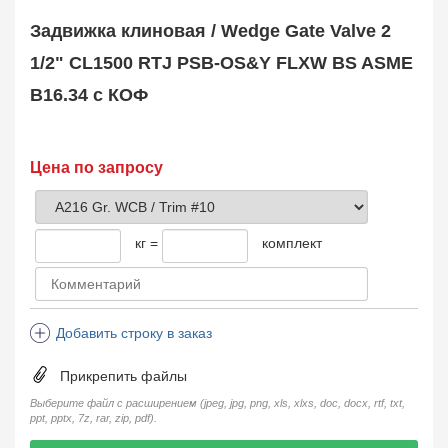
Safety Valve
1
Задвижка клиновая / Wedge Gate Valve 2
Клапан обратный
Check Valve
3704
1/2" CL1500 RTJ PSB-OS&Y FLXW BS ASME
Кран шаровой
B16.34 с КОФ
Ball Valve
3321
Кран пробковый
Plug Valve
148
Затвор дисковый
Цена по запросу
Butterfly Valve
1
Фильтр сетчатый
Strainer
1138
кг =
комплект
Конденсатоотводчик
Steam Trap
4
Компенсатор
Expansion Joint
7
Добавить строку в заказ
Пламегаситель
Flame Arrester
73
Прикрепить файлы
Заказать в 1 клик
Выберите файл с расширением (jpeg, jpg, png, xls, xlxs, doc, docx, rtf, txt,
ppt, pptx, 7z, rar, zip, pdf).