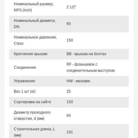
Номинальный размер,
2 1/2"
NPS (inch)
Номинальный диаметр,
65
DN
Номинальное давление,
150
Class
Крепление крышки
BB - крышка на болтах
RF - фланцевое с
Соединение
соединительным выступом
Управление
HW - маховик
Вес 1 шт (кг)
25
Сортировка на сайте
150
Диаметр проходного
64
отверстия, d (мм)
Строительная длина, L
191
(мм)