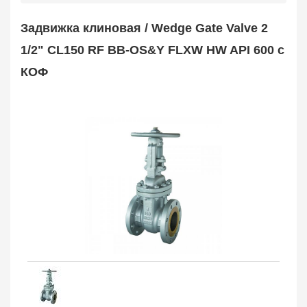
Safety Valve
1
Задвижка клиновая / Wedge Gate Valve 2
Клапан обратный
Check Valve
3704
1/2" CL150 RF BB-OS&Y FLXW HW API 600 с
Кран шаровой
КОФ
Ball Valve
3321
Кран пробковый
Plug Valve
148
Затвор дисковый
Butterfly Valve
1
Фильтр сетчатый
Strainer
1138
Конденсатоотводчик
Steam Trap
4
Компенсатор
Expansion Joint
7
Пламегаситель
Flame Arrester
73
Заказать в 1 клик