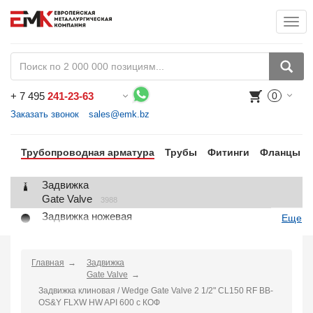
Togg
+
7 495
241-23-63
0
Воспользуйтесь каталогом, положите товар в корзину и оформите заказ.
Заказать звонок
sales@emk.bz
Трубопроводная арматура
Трубы
Фитинги
Фланцы
Задвижка
Gate Valve
3988
Задвижка ножевая
Еще
Knife Gate Valve
1
Клапан запорный
Globe Valve
Главная
Задвижка
2191
Gate Valve
Клапан регулирующий
Задвижка клиновая / Wedge Gate Valve 2 1/2" CL150 RF BB-
Control Valve
2
OS&Y FLXW HW API 600 с КОФ
Клапан предохранительный