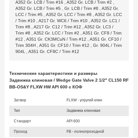
A352 Gr. LCB / Trim #16
,
A352 Gr. LCB / Trim #2
,
A352 Gr. LCB / Trim #5
,
Gr. LCB / Trim #8
,
A352 Gr.
LCC / Trim #5
,
A352 Gr. LCC / Trim #8
,
A352 Gr. LCC
/ Trim #10
,
A217 Gr. WC6 / Trim #10
,
A352 Gr. LC1 /
Trim #8
,
A217 Gr. C12 / Trim #12
,
A352 Gr. LC3 /
Trim #8
,
A352 Gr. LCC / Trim #2
,
A351 Gr. CF8 / Trim
#12
,
A351 Gr. CK3MCuN / Trim #12
,
A351 Gr. CF10 /
Trim 304H
,
A351 Gr. CF10 / Trim #12
,
Gr. 904L / Trim
904L
,
A351 Gr. CF8C / Trim #12
Технические характеристики и размеры
Задвижка клиновая / Wedge Gate Valve 2 1/2" CL150 RF
BB-OS&Y FLXW HW API 600 с КОФ
Затвор
FLXW - упругий клин
Тип
Задвижка клиновая
Стандарт
API 600
Проход
FB - полнопроходной