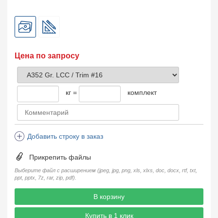
Цена по запросу
кг =
комплект
Добавить строку в заказ
Прикрепить файлы
Выберите файл с расширением (jpeg, jpg, png, xls, xlxs, doc, docx, rtf, txt,
ppt, pptx, 7z, rar, zip, pdf).
В корзину
Купить в 1 клик