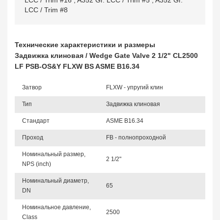
LCC / Trim #16
,
A352 Gr. LCC / Trim #5
,
A352 Gr.
LCC / Trim #8
Технические характеристики и размеры
Задвижка клиновая / Wedge Gate Valve 2 1/2" CL2500
LF PSB-OS&Y FLXW BS ASME B16.34
Затвор
FLXW - упругий клин
Тип
Задвижка клиновая
Стандарт
ASME B16.34
Проход
FB - полнопроходной
Номинальный размер,
2 1/2"
NPS (inch)
Номинальный диаметр,
65
DN
Номинальное давление,
2500
Class