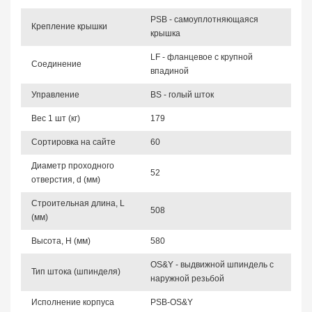
PSB - самоуплотняющаяся
Крепление крышки
крышка
LF - фланцевое с крупной
Соединение
впадиной
Управление
BS - голый шток
Вес 1 шт (кг)
179
Сортировка на сайте
60
Диаметр проходного
52
отверстия, d (мм)
Строительная длина, L
508
(мм)
Высота, Н (мм)
580
OS&Y - выдвижной шпиндель с
Тип штока (шпинделя)
наружной резьбой
Исполнение корпуса
PSB-OS&Y