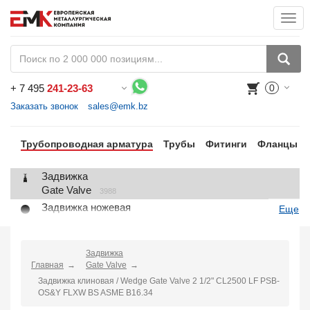
Togg
navi
+
7 495
241-23-63
0
Воспользуйтесь каталогом, положите товар в корзину и оформите заказ.
Заказать звонок
sales@emk.bz
Трубопроводная арматура
Трубы
Фитинги
Фланцы
Задвижка
Gate Valve
3988
Задвижка ножевая
Еще
Knife Gate Valve
1
Клапан запорный
Globe Valve
Задвижка
2191
Главная
Gate Valve
Клапан регулирующий
Задвижка клиновая / Wedge Gate Valve 2 1/2" CL2500 LF PSB-
Control Valve
2
OS&Y FLXW BS ASME B16.34
Клапан предохранительный