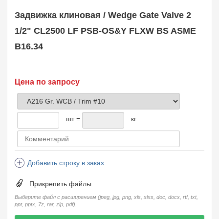
Safety Valve
1
Задвижка клиновая / Wedge Gate Valve 2
Клапан обратный
Check Valve
3704
1/2" CL2500 LF PSB-OS&Y FLXW BS ASME
Кран шаровой
B16.34
Ball Valve
3321
Кран пробковый
Plug Valve
148
Затвор дисковый
Цена по запросу
Butterfly Valve
1
Фильтр сетчатый
Strainer
1138
шт =
кг
Конденсатоотводчик
Steam Trap
4
Компенсатор
Expansion Joint
7
Добавить строку в заказ
Пламегаситель
Flame Arrester
73
Прикрепить файлы
Заказать в 1 клик
Выберите файл с расширением (jpeg, jpg, png, xls, xlxs, doc, docx, rtf, txt,
ppt, pptx, 7z, rar, zip, pdf).