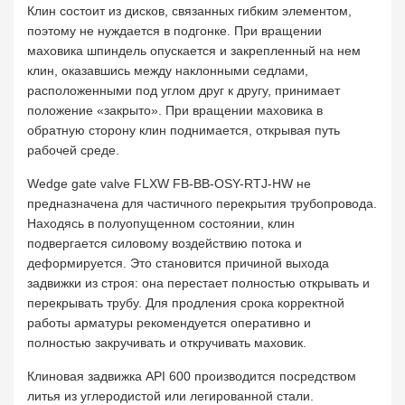
Клин состоит из дисков, связанных гибким элементом,
поэтому не нуждается в подгонке. При вращении
маховика шпиндель опускается и закрепленный на нем
клин, оказавшись между наклонными седлами,
расположенными под углом друг к другу, принимает
положение «закрыто». При вращении маховика в
обратную сторону клин поднимается, открывая путь
рабочей среде.
Wedge gate valve FLXW FB-BB-OSY-RTJ-HW не
предназначена для частичного перекрытия трубопровода.
Находясь в полуопущенном состоянии, клин
подвергается силовому воздействию потока и
деформируется. Это становится причиной выхода
задвижки из строя: она перестает полностью открывать и
перекрывать трубу. Для продления срока корректной
работы арматуры рекомендуется оперативно и
полностью закручивать и откручивать маховик.
Клиновая задвижка API 600 производится посредством
литья из углеродистой или легированной стали.