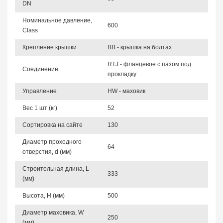
DN
Номинальное давление,
600
Class
Крепление крышки
BB - крышка на болтах
RTJ - фланцевое с пазом под
Соединение
прокладку
Управление
HW - маховик
Вес 1 шт (кг)
52
Сортировка на сайте
130
Диаметр проходного
64
отверстия, d (мм)
Строительная длина, L
333
(мм)
Высота, Н (мм)
500
Диаметр маховика, W
250
(мм)