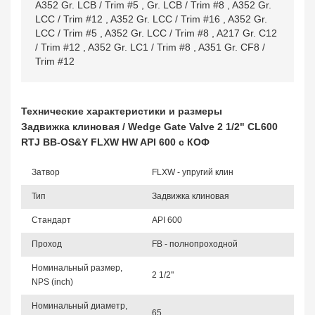
A352 Gr. LCB / Trim #5
,
Gr. LCB / Trim #8
,
A352 Gr.
LCC / Trim #12
,
A352 Gr. LCC / Trim #16
,
A352 Gr.
LCC / Trim #5
,
A352 Gr. LCC / Trim #8
,
A217 Gr. C12
/ Trim #12
,
A352 Gr. LC1 / Trim #8
,
A351 Gr. CF8 /
Trim #12
Технические характеристики и размеры
Задвижка клиновая / Wedge Gate Valve 2 1/2" CL600
RTJ BB-OS&Y FLXW HW API 600 с КОФ
Затвор
FLXW - упругий клин
Тип
Задвижка клиновая
Стандарт
API 600
Проход
FB - полнопроходной
Номинальный размер,
2 1/2"
NPS (inch)
Номинальный диаметр,
65