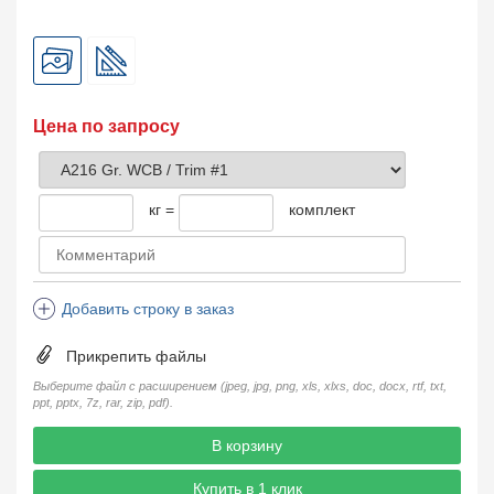
Цена по запросу
кг =
комплект
Добавить строку в заказ
Прикрепить файлы
Выберите файл с расширением (jpeg, jpg, png, xls, xlxs, doc, docx, rtf, txt,
ppt, pptx, 7z, rar, zip, pdf).
В корзину
Купить в 1 клик