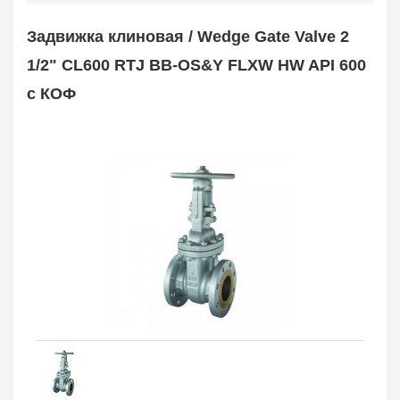
Safety Valve
1
Задвижка клиновая / Wedge Gate Valve 2
Клапан обратный
Check Valve
3704
1/2" CL600 RTJ BB-OS&Y FLXW HW API 600
Кран шаровой
с КОФ
Ball Valve
3321
Кран пробковый
Plug Valve
148
Затвор дисковый
Butterfly Valve
1
Фильтр сетчатый
Strainer
1138
Конденсатоотводчик
Steam Trap
4
Компенсатор
Expansion Joint
7
Пламегаситель
Flame Arrester
73
Заказать в 1 клик