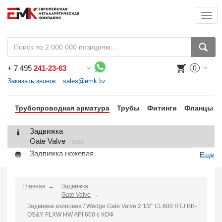
Togg
+
7 495
241-23-63
0
Воспользуйтесь каталогом, положите товар в корзину и оформите заказ.
Заказать звонок
sales@emk.bz
Трубопроводная арматура
Трубы
Фитинги
Фланцы
Задвижка
Gate Valve
3988
Задвижка ножевая
Еще
Knife Gate Valve
1
Клапан запорный
Globe Valve
Главная
Задвижка
2191
Gate Valve
Клапан регулирующий
Задвижка клиновая / Wedge Gate Valve 2 1/2" CL600 RTJ BB-
Control Valve
2
OS&Y FLXW HW API 600 с КОФ
Клапан предохранительный