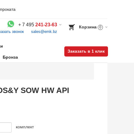
проката
+
7 495
241-23-63
Корзина
0
казать звонок
sales@emk.bz
Воспользуйтесь каталогом, положите товар в корзину и оформите заказ.
ки
Заказать в 1 клик
Бронза
B-OS&Y SOW HW API
комплект