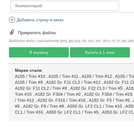
Добавить строку в заказ
Прикрепить файлы
Выберите файл с расширением (jpeg, jpg, png, xls, xlxs, doc, docx, rtf, txt, ppt, pptx, 
В корзину
Купить в 1 клик
Марки стали
A105 / Trim #10
,
A105 / Trim #11
,
A105 / Trim #12
,
A105 / Tr
A105 / Trim #9
,
A182 Gr. F11 CL2 / Trim #12
,
A182 Gr. F11 CL
A182 Gr. F11 CL2 / Trim #8
,
A182 Gr. F22 CL3 / Trim #5
,
A182
Trim #15
,
A182 Gr. F304 / Trim #2
,
A182 Gr. F304 / Trim #2S
/ Trim #12
,
A182 Gr. F316 / Trim #16
,
A182 Gr. F5 / Trim #5
,
#5
,
A182 Gr. F9 / Trim #8
,
A350 Gr. LF2 CL1 / Trim #10
,
A350
CL1 / Trim #16
,
A350 Gr. LF2 CL1 / Trim #5
,
A350 Gr. LF2 CL