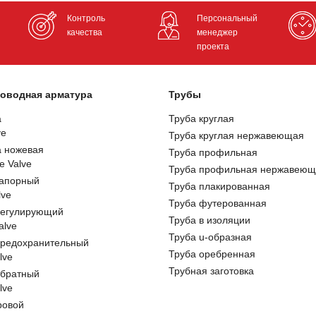
Контроль
Персональный
качества
менеджер
проекта
оводная арматура
Трубы
а
Труба круглая
ve
Труба круглая нержавеющая
а ножевая
Труба профильная
e Valve
Труба профильная нержавеющ
запорный
Труба плакированная
lve
Труба футерованная
регулирующий
Труба в изоляции
alve
Труба u-образная
предохранительный
Труба оребренная
lve
Трубная заготовка
обратный
lve
ровой