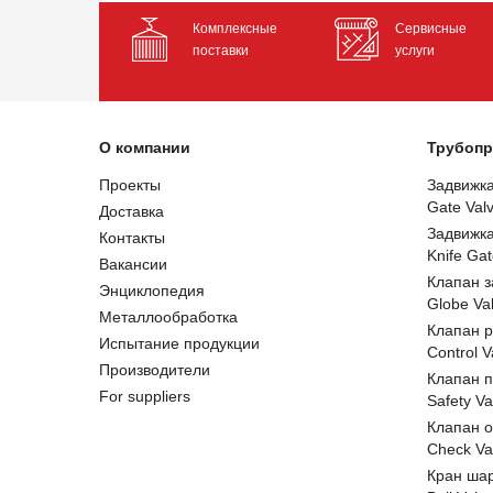
Комплексные
Сервисные
поставки
услуги
О компании
Трубопр
Проекты
Задвижк
Gate Val
Доставка
Задвижк
Контакты
Knife Gat
Вакансии
Клапан 
Энциклопедия
Globe Va
Металлообработка
Клапан 
Испытание продукции
Control V
Производители
Клапан 
For suppliers
Safety Va
Клапан 
Check Va
Кран ша