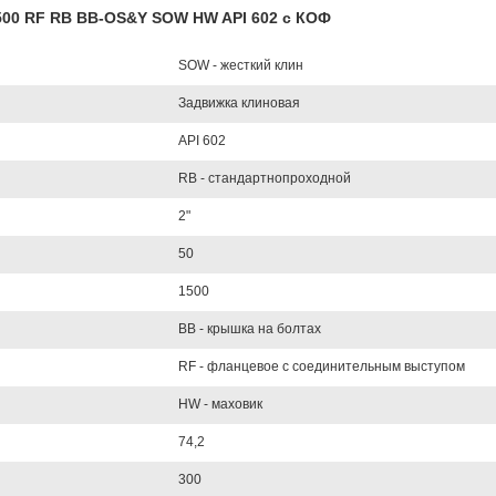
1500 RF RB BB-OS&Y SOW HW API 602 с КОФ
SOW - жесткий клин
Задвижка клиновая
API 602
RB - стандартнопроходной
2"
50
1500
BB - крышка на болтах
RF - фланцевое с соединительным выступом
HW - маховик
74,2
300