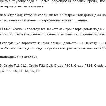
крытия трубопровода с целью регулировки рабочей среды, пос
ре герметичности и клапана.
и выступами), которые соединяются со встречными фланцами на 
 использовании и имеет пожаробезопасное исполнение.
I 602. Клапан используется в системах транспортировки жидких 
рки. Болтовое крепление фланцев позволяет многократно произво
 следующие параметры: номинальный диаметр – 50, высоту – 354
– 260 мм. Вес одного изделия указанного размера составляет 74,2 
полненные из сталей:
F9, Grade F11 CL2, Grade F22 CL3, Grade F304, Grade F316, Grade 
, 8, 9, 10, 11, 12, 15, 16.