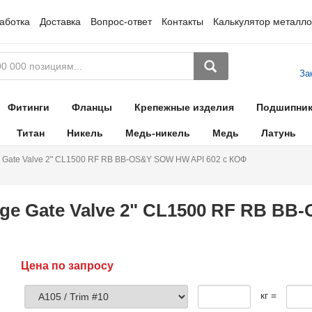
аботка
Доставка
Вопрос-ответ
Контакты
Калькулятор металло
За
Фитинги
Фланцы
Крепежные изделия
Подшипни
Титан
Никель
Медь-никель
Медь
Латунь
 Gate Valve 2" CL1500 RF RB BB-OS&Y SOW HW API 602 с КОФ
ge Gate Valve 2" CL1500 RF RB B
Цена по запросу
кг =