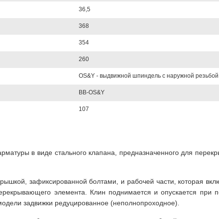
36,5
368
354
260
OS&Y - выдвижной шпиндель с наружной резьбой
BB-OS&Y
107
й арматуры в виде стального клапана, предназначенного для пере
 крышкой, зафиксированной болтами, и рабочей части, которая вк
рекрывающего элемента. Клин поднимается и опускается при п
 модели задвижки редуцированное (неполнопроходное).