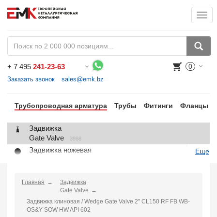
Togg
+
7 495
241-23-63
0
Воспользуйтесь каталогом, положите товар в корзину и оформите заказ.
Заказать звонок
sales@emk.bz
Трубопроводная арматура
Трубы
Фитинги
Фланцы
Задвижка
Gate Valve
3988
Задвижка ножевая
Еще
Knife Gate Valve
1
Клапан запорный
Globe Valve
Главная
Задвижка
2191
Gate Valve
Клапан регулирующий
Задвижка клиновая / Wedge Gate Valve 2" CL150 RF FB WB-
Control Valve
2
OS&Y SOW HW API 602
Клапан предохранительный