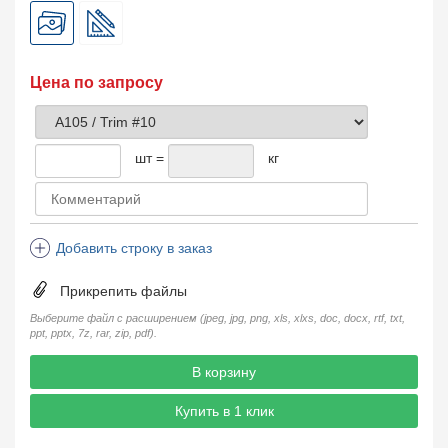
Цена по запросу
шт =
кг
Добавить строку в заказ
Прикрепить файлы
Выберите файл с расширением (jpeg, jpg, png, xls, xlxs, doc, docx, rtf, txt,
ppt, pptx, 7z, rar, zip, pdf).
В корзину
Купить в 1 клик