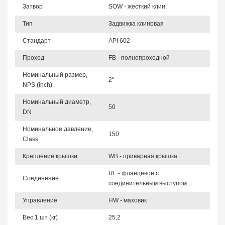
Затвор
SOW - жесткий клин
Тип
Задвижка клиновая
Стандарт
API 602
Проход
FB - полнопроходной
Номинальный размер,
2"
NPS (inch)
Номинальный диаметр,
50
DN
Номинальное давление,
150
Class
Крепление крышки
WB - приварная крышка
RF - фланцевое с
Соединение
соединительным выступом
Управление
HW - маховик
Вес 1 шт (кг)
25,2