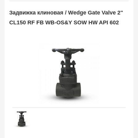
Safety Valve
1
Задвижка клиновая / Wedge Gate Valve 2"
Клапан обратный
Check Valve
3704
CL150 RF FB WB-OS&Y SOW HW API 602
Кран шаровой
Ball Valve
3321
Кран пробковый
Plug Valve
148
Затвор дисковый
Butterfly Valve
1
Фильтр сетчатый
Strainer
1138
Конденсатоотводчик
Steam Trap
4
Компенсатор
Expansion Joint
7
Пламегаситель
Flame Arrester
73
Заказать в 1 клик