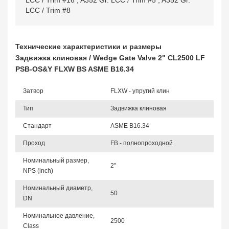
LCC / Trim #16
,
A352 Gr. LCC / Trim #5
,
A352 Gr.
LCC / Trim #8
Технические характеристики и размеры
Задвижка клиновая / Wedge Gate Valve 2" CL2500 LF
PSB-OS&Y FLXW BS ASME B16.34
Затвор
FLXW - упругий клин
Тип
Задвижка клиновая
Стандарт
ASME B16.34
Проход
FB - полнопроходной
Номинальный размер,
2"
NPS (inch)
Номинальный диаметр,
50
DN
Номинальное давление,
2500
Class