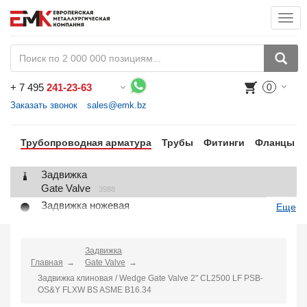
Togg
navi
+
7 495
241-23-63
0
Воспользуйтесь каталогом, положите товар в корзину и оформите заказ.
Заказать звонок
sales@emk.bz
Трубопроводная арматура
Трубы
Фитинги
Фланцы
Задвижка
Gate Valve
3988
Задвижка ножевая
Еще
Knife Gate Valve
1
Клапан запорный
Globe Valve
Задвижка
2191
Главная
Gate Valve
Клапан регулирующий
Задвижка клиновая / Wedge Gate Valve 2" CL2500 LF PSB-
Control Valve
2
OS&Y FLXW BS ASME B16.34
Клапан предохранительный