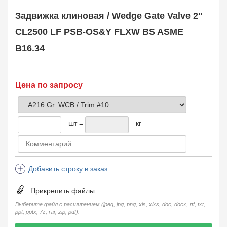
Safety Valve
1
Задвижка клиновая / Wedge Gate Valve 2"
Клапан обратный
Check Valve
3704
CL2500 LF PSB-OS&Y FLXW BS ASME
Кран шаровой
B16.34
Ball Valve
3321
Кран пробковый
Plug Valve
148
Затвор дисковый
Цена по запросу
Butterfly Valve
1
Фильтр сетчатый
Strainer
1138
шт =
кг
Конденсатоотводчик
Steam Trap
4
Компенсатор
Expansion Joint
7
Добавить строку в заказ
Пламегаситель
Flame Arrester
73
Прикрепить файлы
Заказать в 1 клик
Выберите файл с расширением (jpeg, jpg, png, xls, xlxs, doc, docx, rtf, txt,
ppt, pptx, 7z, rar, zip, pdf).