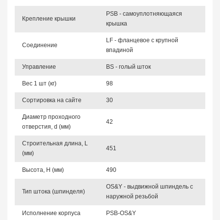
PSB - самоуплотняющаяся
Крепление крышки
крышка
LF - фланцевое с крупной
Соединение
впадиной
Управление
BS - голый шток
Вес 1 шт (кг)
98
Сортировка на сайте
30
Диаметр проходного
42
отверстия, d (мм)
Строительная длина, L
451
(мм)
Высота, Н (мм)
490
OS&Y - выдвижной шпиндель с
Тип штока (шпинделя)
наружной резьбой
Исполнение корпуса
PSB-OS&Y