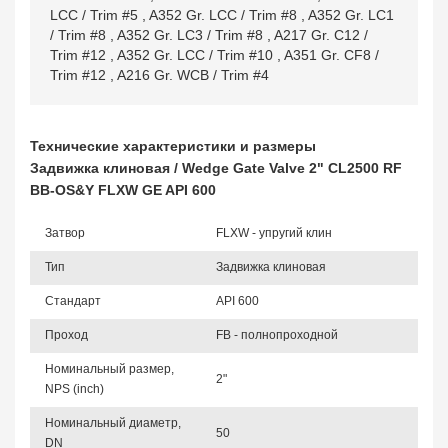
LCC / Trim #5
,
A352 Gr. LCC / Trim #8
,
A352 Gr. LC1
/ Trim #8
,
A352 Gr. LC3 / Trim #8
,
A217 Gr. C12 /
Trim #12
,
A352 Gr. LCC / Trim #10
,
A351 Gr. CF8 /
Trim #12
,
A216 Gr. WCB / Trim #4
Технические характеристики и размеры
Задвижка клиновая / Wedge Gate Valve 2" CL2500 RF
BB-OS&Y FLXW GE API 600
Затвор
FLXW - упругий клин
Тип
Задвижка клиновая
Стандарт
API 600
Проход
FB - полнопроходной
Номинальный размер,
2"
NPS (inch)
Номинальный диаметр,
50
DN