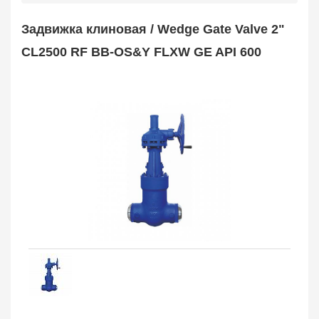
Safety Valve
1
Задвижка клиновая / Wedge Gate Valve 2"
Клапан обратный
Check Valve
3704
CL2500 RF BB-OS&Y FLXW GE API 600
Кран шаровой
Ball Valve
3321
Кран пробковый
Plug Valve
148
Затвор дисковый
Butterfly Valve
1
Фильтр сетчатый
Strainer
1138
Конденсатоотводчик
Steam Trap
4
Компенсатор
Expansion Joint
7
Пламегаситель
Flame Arrester
73
Заказать в 1 клик