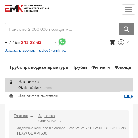
Togg
+
7 495
241-23-63
0
Воспользуйтесь каталогом, положите товар в корзину и оформите заказ.
Заказать звонок
sales@emk.bz
Трубопроводная арматура
Трубы
Фитинги
Фланцы
Задвижка
Gate Valve
3988
Задвижка ножевая
Еще
Knife Gate Valve
1
Клапан запорный
Globe Valve
Главная
Задвижка
2191
Gate Valve
Клапан регулирующий
Задвижка клиновая / Wedge Gate Valve 2" CL2500 RF BB-OS&Y
Control Valve
2
FLXW GE API 600
Клапан предохранительный