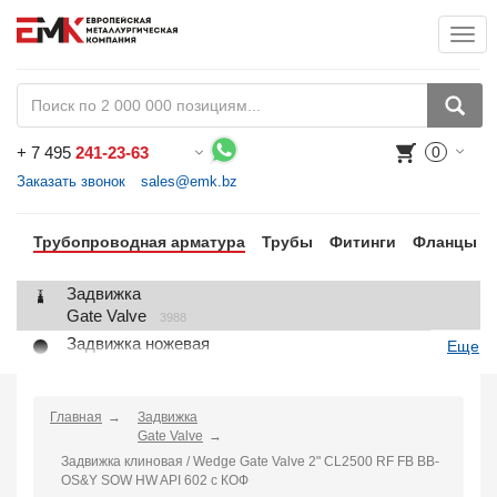
Togg
+
7 495
241-23-63
0
Воспользуйтесь каталогом, положите товар в корзину и оформите заказ.
Заказать звонок
sales@emk.bz
Трубопроводная арматура
Трубы
Фитинги
Фланцы
Задвижка
Gate Valve
3988
Задвижка ножевая
Еще
Knife Gate Valve
1
Клапан запорный
Globe Valve
Главная
Задвижка
2191
Gate Valve
Клапан регулирующий
Задвижка клиновая / Wedge Gate Valve 2" CL2500 RF FB BB-
Control Valve
2
OS&Y SOW HW API 602 с КОФ
Клапан предохранительный