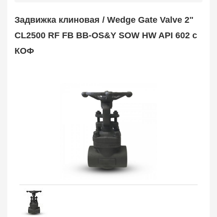
Safety Valve
1
Задвижка клиновая / Wedge Gate Valve 2"
Клапан обратный
Check Valve
3704
CL2500 RF FB BB-OS&Y SOW HW API 602 с
Кран шаровой
КОФ
Ball Valve
3321
Кран пробковый
Plug Valve
148
Затвор дисковый
Butterfly Valve
1
Фильтр сетчатый
Strainer
1138
Конденсатоотводчик
Steam Trap
4
Компенсатор
Expansion Joint
7
Пламегаситель
Flame Arrester
73
Заказать в 1 клик