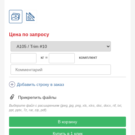
Цена по запросу
кг =
комплект
Добавить строку в заказ
Прикрепить файлы
Выберите файл с расширением (jpeg, jpg, png, xls, xlxs, doc, docx, rtf, txt,
ppt, pptx, 7z, rar, zip, pdf).
В корзину
Купить в 1 клик