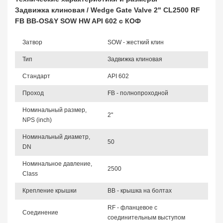
Задвижка клиновая / Wedge Gate Valve 2" CL2500 RF
FB BB-OS&Y SOW HW API 602 с КОФ
Затвор
SOW - жесткий клин
Тип
Задвижка клиновая
Стандарт
API 602
Проход
FB - полнопроходной
Номинальный размер,
2"
NPS (inch)
Номинальный диаметр,
50
DN
Номинальное давление,
2500
Class
Крепление крышки
BB - крышка на болтах
RF - фланцевое с
Соединение
соединительным выступом