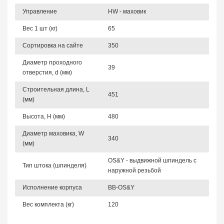
Управление
HW - маховик
Вес 1 шт (кг)
65
Сортировка на сайте
350
Диаметр проходного
39
отверстия, d (мм)
Строительная длина, L
451
(мм)
Высота, Н (мм)
480
Диаметр маховика, W
340
(мм)
OS&Y - выдвижной шпиндель с
Тип штока (шпинделя)
наружной резьбой
Исполнение корпуса
BB-OS&Y
Вес комплекта (кг)
120